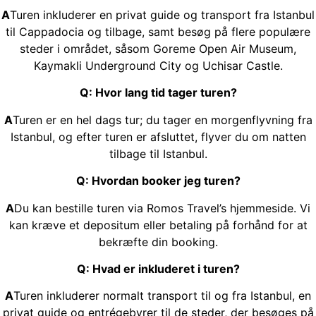
A
Turen inkluderer en privat guide og transport fra Istanbul
til Cappadocia og tilbage, samt besøg på flere populære
steder i området, såsom Goreme Open Air Museum,
Kaymakli Underground City og Uchisar Castle.
Q: Hvor lang tid tager turen?
A
Turen er en hel dags tur; du tager en morgenflyvning fra
Istanbul, og efter turen er afsluttet, flyver du om natten
tilbage til Istanbul.
Q: Hvordan booker jeg turen?
A
Du kan bestille turen via Romos Travel’s hjemmeside. Vi
kan kræve et depositum eller betaling på forhånd for at
bekræfte din booking.
Q: Hvad er inkluderet i turen?
A
Turen inkluderer normalt transport til og fra Istanbul, en
privat guide og entrégebyrer til de steder, der besøges på