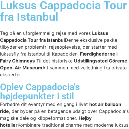
Luksus Cappadocia Tour
fra Istanbul
Tag på en uforglemmelig rejse med vores
Luksus
Cappadocia Tour fra Istanbul
Denne eksklusive pakke
tilbyder en problemfri rejseoplevelse, der starter med
luksusfly fra Istanbul til Kapadokien.
Færdighederne i
Fairy Chimneys
Til det historiske
Udstillingssted Göreme
Open-Air Museum
Alt sammen med vejledning fra private
eksperter.
Oplev Cappadocia's
højdepunkter i stil
Forbedre dit eventyr med en gang i livet
hot air balloon
ride
, der byder på en betagende udsigt over Cappadocia's
magiske dale og klippeformationer.
Højby
hoteller
Kombinere traditionel charme med moderne luksus