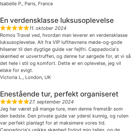
Isabelle P., Paris, France
En verdensklasse luksusoplevelse
11. oktober 2024
Romos Travel ved, hvordan man leverer en verdensklasse
luksusoplevelse. Alt fra VIP lufthavnens møde-og-gode
hilsener til den dygtige guide var fejlfri. Cappadocia's
skønhed er uovertruffen, og denne tur sørgede for, at vi så
det hele i stil og komfort. Dette er en oplevelse, jeg vil
elske for evigt.
Victoria L., London, UK
Enestående tur, perfekt organiseret
27. september 2024
Jeg har været på mange ture, men denne fremstår som
den bedste. Den private guide var yderst kunnig, og ruten
var perfekt planlagt for at maksimere vores tid.
Cappadocia's unikke skønhed forlod mig talløs, og de