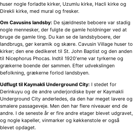
huser nogle forladte kirker, Uzumlu kirke, Hacli kirke og
Direkli kirke, med mural og fresker.
Om Cavusins landsby:
De sjældneste beboere var stadig
nogle mennesker, der fulgte de gamle holdninger ved at
bruge de gamle ting. Du kan se de landsbyboere, der
landbrugs, gør keramik og skære. Cavusin Village huser to
kirker; den ene dedikeret til St. John Baptist og den anden
til Nicephorus Phocas. Indtil 1920'erne var tyrkerne og
grækerne boende der sammen. Efter udvekslingen
befolkning, grækerne forlod landsbyen.
Udflugt til Kaymakli Underground City:
I stedet for
Derinkuyu og de andre underjordiske byer er Kaymakli
Underground City anderledes, da den har meget lavere og
smalere passageveje. Men den har flere niveauer end de
andre. I de seneste år er fire andre etager blevet udgravet,
og nogle kapeller, vinmarker og køkkenstole er også
blevet opdaget.