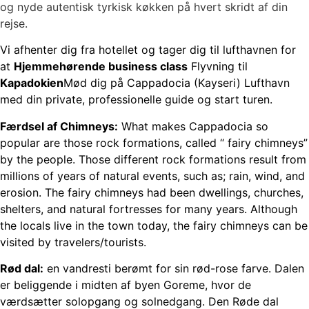
og nyde autentisk tyrkisk køkken på hvert skridt af din
rejse.
Vi afhenter dig fra hotellet og tager dig til lufthavnen for
at
Hjemmehørende business class
Flyvning til
Kapadokien
Mød dig på Cappadocia (Kayseri) Lufthavn
med din private, professionelle guide og start turen.
Færdsel af Chimneys:
What makes Cappadocia so
popular are those rock formations, called “ fairy chimneys”
by the people. Those different rock formations result from
millions of years of natural events, such as; rain, wind, and
erosion. The fairy chimneys had been dwellings, churches,
shelters, and natural fortresses for many years. Although
the locals live in the town today, the fairy chimneys can be
visited by travelers/tourists.
Rød dal:
en vandresti berømt for sin rød-rose farve. Dalen
er beliggende i midten af byen Goreme, hvor de
værdsætter solopgang og solnedgang. Den Røde dal