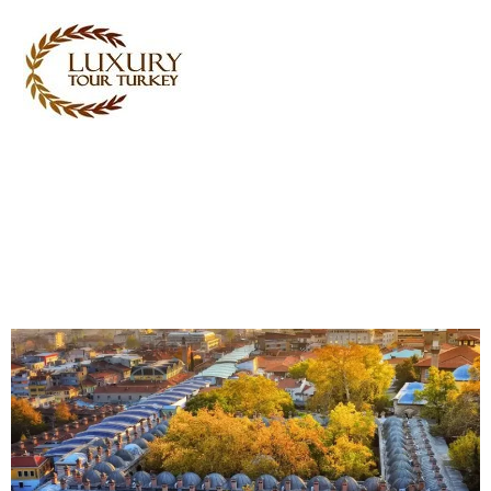
Turkey Tour Packages
Turisme Rejseydelser
Turkey Daily Tours
Vidnesbyrd
Om os
Kontakt os