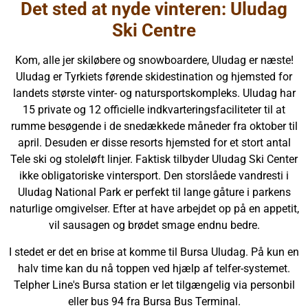
Det sted at nyde vinteren: Uludag
Ski Centre
Kom, alle jer skiløbere og snowboardere, Uludag er næste!
Uludag er Tyrkiets førende skidestination og hjemsted for
landets største vinter- og natursportskompleks. Uludag har
15 private og 12 officielle indkvarteringsfaciliteter til at
rumme besøgende i de snedækkede måneder fra oktober til
april. Desuden er disse resorts hjemsted for et stort antal
Tele ski og stoleløft linjer. Faktisk tilbyder Uludag Ski Center
ikke obligatoriske vintersport. Den storslåede vandresti i
Uludag National Park er perfekt til lange gåture i parkens
naturlige omgivelser. Efter at have arbejdet op på en appetit,
vil sausagen og brødet smage endnu bedre.
I stedet er det en brise at komme til Bursa Uludag. På kun en
halv time kan du nå toppen ved hjælp af telfer-systemet.
Telpher Line's Bursa station er let tilgængelig via personbil
eller bus 94 fra Bursa Bus Terminal.