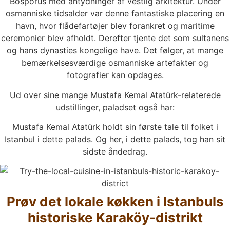
Bosporus med antydninger af vestlig arkitektur. Under
osmanniske tidsalder var denne fantastiske placering en
havn, hvor flådefartøjer blev forankret og maritime
ceremonier blev afholdt. Derefter tjente det som sultanens
og hans dynasties kongelige have. Det følger, at mange
bemærkelsesværdige osmanniske artefakter og
fotografier kan opdages.
Ud over sine mange Mustafa Kemal Atatürk-relaterede
udstillinger, paladset også har:
Mustafa Kemal Atatürk holdt sin første tale til folket i
Istanbul i dette palads. Og her, i dette palads, tog han sit
sidste åndedrag.
Prøv det lokale køkken i Istanbuls
historiske Karaköy-distrikt