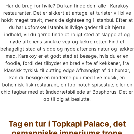
Har du brug for hvile? Du kan finde dem alle i Karaköy
restauranter. Det er sikkert at antage, at turister vil blive
holdt meget travlt, mens de sightseeing i Istanbul. Efter at
du har udforsket Istanbuls livlige gader til dit hjerte
indhold, vil du gerne finde et roligt sted at slappe af og
nyde aftenens smukke vejr og lækre retter. Find et
behageligt sted at sidde og nyde aftenens natur og lækker
mad. Karaköy er et godt sted at besøge, hvis du er en
foodie, fordi det tilbyder en bred vifte af køkkener, fra
klassisk tyrkisk til cutting edge Afhængigt af dit humør,
kan du besøge en moderne pub med live musik, en
bohemisk fisk restaurant, en top-notch spisestue, eller en
chic tagbar med et åndedrætsbillede af Bosphorus. Det er
op til dig at beslutte!
Tag en tur i Topkapi Palace, det
osmanniske imperiums trone