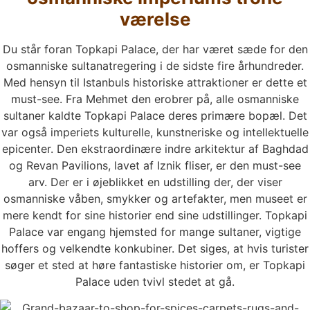
værelse
Du står foran Topkapi Palace, der har været sæde for den
osmanniske sultanatregering i de sidste fire århundreder.
Med hensyn til Istanbuls historiske attraktioner er dette et
must-see. Fra Mehmet den erobrer på, alle osmanniske
sultaner kaldte Topkapi Palace deres primære bopæl. Det
var også imperiets kulturelle, kunstneriske og intellektuelle
epicenter. Den ekstraordinære indre arkitektur af Baghdad
og Revan Pavilions, lavet af Iznik fliser, er den must-see
arv. Der er i øjeblikket en udstilling der, der viser
osmanniske våben, smykker og artefakter, men museet er
mere kendt for sine historier end sine udstillinger. Topkapi
Palace var engang hjemsted for mange sultaner, vigtige
hoffers og velkendte konkubiner. Det siges, at hvis turister
søger et sted at høre fantastiske historier om, er Topkapi
Palace uden tvivl stedet at gå.