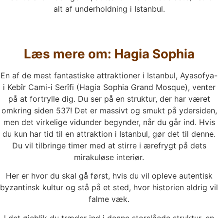
alt af underholdning i Istanbul.
Læs mere om: Hagia Sophia
En af de mest fantastiske attraktioner i Istanbul, Ayasofya-
i Kebîr Cami-i Serîfi (Hagia Sophia Grand Mosque), venter
på at fortrylle dig. Du ser på en struktur, der har været
omkring siden 537! Det er massivt og smukt på ydersiden,
men det virkelige vidunder begynder, når du går ind. Hvis
du kun har tid til en attraktion i Istanbul, gør det til denne.
Du vil tilbringe timer med at stirre i ærefrygt på dets
mirakuløse interiør.
Her er hvor du skal gå først, hvis du vil opleve autentisk
byzantinsk kultur og stå på et sted, hvor historien aldrig vil
falme væk.
I det øjeblik du træder ind i denne storslåede struktur, en