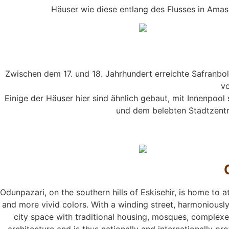
Häuser wie diese entlang des Flusses in Amas
Zwischen dem 17. und 18. Jahrhundert erreichte Safranbol
vo
Einige der Häuser hier sind ähnlich gebaut, mit Innenpoo
und dem belebten Stadtzentr
Odunpazari, on the southern hills of Eskisehir, is home to a
and more vivid colors. With a winding street, harmoniously
city space with traditional housing, mosques, complexes
architecture and is thus nationally and internationally pro