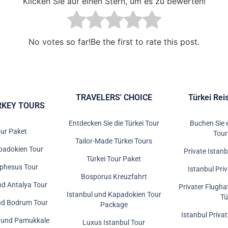
Klicken Sie auf einen Stern, um es zu bewerten!
No votes so far!Be the first to rate this post.
TRAVELERS' CHOICE
Türkei Rei
RKEY TOURS
Entdecken Sie die Türkei Tour
Buchen Sie 
our Paket
Tour
Tailor-Made Türkei Tours
padokien Tour
Private Istanb
Türkei Tour Paket
Ephesus Tour
Istanbul Pri
Bosporus Kreuzfahrt
nd Antalya Tour
Privater Flugha
Istanbul und Kapadokien Tour
Tü
nd Bodrum Tour
Package
Istanbul Priva
s und Pamukkale
Luxus Istanbul Tour