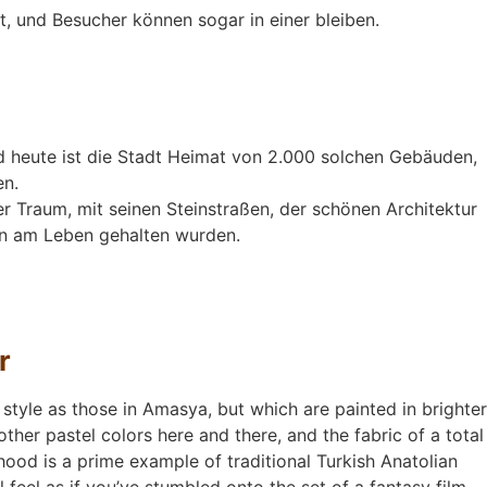
, und Besucher können sogar in einer bleiben.
nd heute ist die Stadt Heimat von 2.000 solchen Gebäuden,
en.
r Traum, mit seinen Steinstraßen, der schönen Architektur
en am Leben gehalten wurden.
r
 style as those in Amasya, but which are painted in brighter
her pastel colors here and there, and the fabric of a total
hood is a prime example of traditional Turkish Anatolian
l feel as if you’ve stumbled onto the set of a fantasy film.