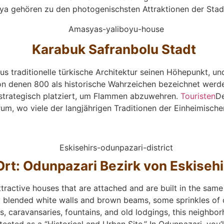
ya gehören zu den photogenischsten Attraktionen der Stadt
Karabuk Safranbolu Stadt
us traditionelle türkische Architektur seinen Höhepunkt, u
n denen 800 als historische Wahrzeichen bezeichnet werd
l strategisch platziert, um Flammen abzuwehren.
Touristen
De
um, wo viele der langjährigen Traditionen der Einheimisch
Ort: Odunpazari Bezirk von Eskisehi
ttractive houses that are attached and are built in the same
 blended white walls and brown beams, some sprinkles of ot
, caravansaries, fountains, and old lodgings, this neighbor
tected as a “Historical and Urban Site.” In Odunpazari, you’l