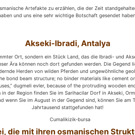
ge osmanische Artefakte zu erzählen, die der Zeit standgeh
haben und uns eine sehr wichtige Botschaft gesendet haben
Akseki-Ibradi, Antalya
mmter Ort, sondern ein Stück Land, das die Ibradi- und Aks
ieser Ära können noch dort gefunden werden. Die Gegend li
dernde Herden von wilden Pferden und ungewöhnliche geolo
the bond beam structure; no binder materials like cement or
es,” dugmeli evler, because of the protruding wooden ends
in der Region finden Sie im Sarihacilar Dorf in Akseki, Orm
nd wenn Sie im August in der Gegend sind, können Sie am 
Jahrtausend stattgefunden hat!
ei, die mit ihren osmanischen Struk