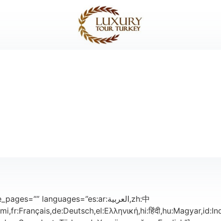
=”” languages=”es:ar:العربية,zh:中
i,fr:Français,de:Deutsch,el:Ελληνική,hi:हिंदी,hu:Magyar,id: