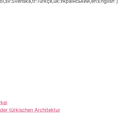
ol,sv:Svenska,tr:Türkçe,uk:Український,en:English”]
rkei
der türkischen Architektur