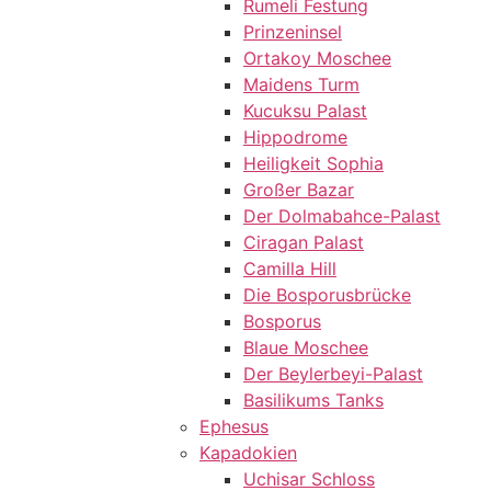
Rumeli Festung
Prinzeninsel
Ortakoy Moschee
Maidens Turm
Kucuksu Palast
Hippodrome
Heiligkeit Sophia
Großer Bazar
Der Dolmabahce-Palast
Ciragan Palast
Camilla Hill
Die Bosporusbrücke
Bosporus
Blaue Moschee
Der Beylerbeyi-Palast
Basilikums Tanks
Ephesus
Kapadokien
Uchisar Schloss