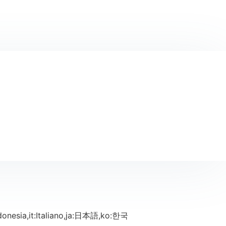
Indonesia,it:Italiano,ja:日本語,ko:한국