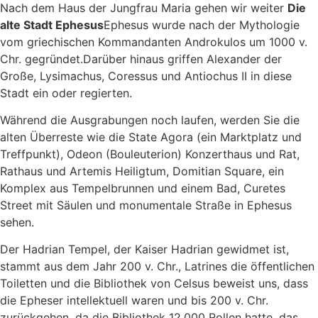
Nach dem Haus der Jungfrau Maria gehen wir weiter
Die
alte Stadt Ephesus
Ephesus wurde nach der Mythologie
vom griechischen Kommandanten Androkulos um 1000 v.
Chr. gegründet.Darüber hinaus griffen Alexander der
Große, Lysimachus, Coressus und Antiochus II in diese
Stadt ein oder regierten.
Während die Ausgrabungen noch laufen, werden Sie die
alten Überreste wie die State Agora (ein Marktplatz und
Treffpunkt), Odeon (Bouleuterion) Konzerthaus und Rat,
Rathaus und Artemis Heiligtum, Domitian Square, ein
Komplex aus Tempelbrunnen und einem Bad, Curetes
Street mit Säulen und monumentale Straße in Ephesus
sehen.
Der Hadrian Tempel, der Kaiser Hadrian gewidmet ist,
stammt aus dem Jahr 200 v. Chr., Latrines die öffentlichen
Toiletten und die Bibliothek von Celsus beweist uns, dass
die Epheser intellektuell waren und bis 200 v. Chr.
zurückgehen, da die Bibliothek 12.000 Rollen hatte, das