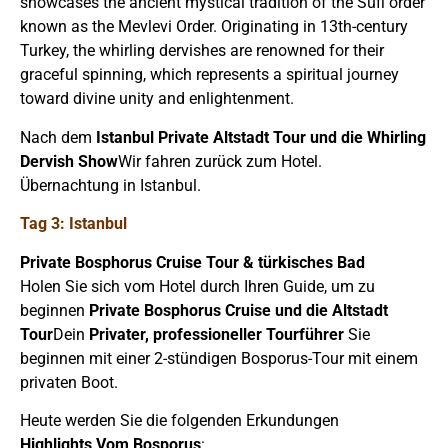
showcases the ancient mystical tradition of the Sufi order
known as the Mevlevi Order. Originating in 13th-century
Turkey, the whirling dervishes are renowned for their
graceful spinning, which represents a spiritual journey
toward divine unity and enlightenment.
Nach dem
Istanbul Private Altstadt
Tour und die Whirling
Dervish Show
Wir fahren zurück zum Hotel.
Übernachtung in Istanbul.
Tag 3: Istanbul
Private Bosphorus Cruise Tour & türkisches Bad
Holen Sie sich vom Hotel durch Ihren Guide, um zu
beginnen
Private Bosphorus Cruise und die Altstadt
Tour
Dein
Privater, professioneller Tourführer
Sie
beginnen mit einer 2-stündigen Bosporus-Tour mit einem
privaten Boot.
Heute werden Sie die folgenden Erkundungen
Highlights
Vom Bosporus
: