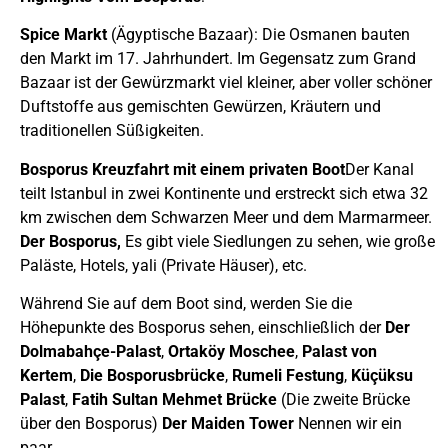
Spice Markt
(Ägyptische Bazaar): Die Osmanen bauten
den Markt im 17. Jahrhundert. Im Gegensatz zum Grand
Bazaar ist der Gewürzmarkt viel kleiner, aber voller schöner
Duftstoffe aus gemischten Gewürzen, Kräutern und
traditionellen Süßigkeiten.
Bosporus Kreuzfahrt mit einem privaten Boot
Der Kanal
teilt Istanbul in zwei Kontinente und erstreckt sich etwa 32
km zwischen dem Schwarzen Meer und dem Marmarmeer.
Der Bosporus,
Es gibt viele Siedlungen zu sehen, wie große
Paläste, Hotels, yali (Private Häuser), etc.
Während Sie auf dem Boot sind, werden Sie die
Höhepunkte des Bosporus sehen, einschließlich der
Der
Dolmabahçe-Palast
,
Ortaköy Moschee
,
Palast von
Kertem
,
Die Bosporusbrücke
,
Rumeli Festung
,
Küçüksu
Palast
,
Fatih Sultan Mehmet Brücke
(Die zweite Brücke
über den Bosporus)
Der Maiden Tower
Nennen wir ein
paar.