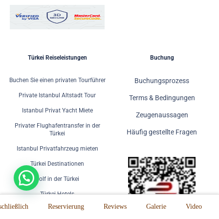
Türkei Reiseleistungen
Buchung
Buchen Sie einen privaten Tourführer
Buchungsprozess
Private Istanbul Altstadt Tour
Terms & Bedingungen
Istanbul Privat Yacht Miete
Zeugenaussagen
Privater Flughafentransfer in der
Häufig gestellte Fragen
Türkei
Istanbul Privatfahrzeug mieten
Türkei Destinationen
Golf in der Türkei
Türkei Hotels
schließlich
Reservierung
Reviews
Galerie
Video
Blogs