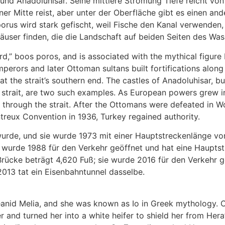
d Anadoluhisar. Seine mittlere Strömung Tiefe reicht von 3
r Mitte reist, aber unter der Oberfläche gibt es einen an
rus wird stark gefischt, weil Fische den Kanal verwenden
äuser finden, die die Landschaft auf beiden Seiten des Was
 boos poros, and is associated with the mythical figure Io
erors and later Ottoman sultans built fortifications along t
n at the strait’s southern end. The castles of Anadoluhisar, 
 strait, are two such examples. As European powers grew in t
through the strait. After the Ottomans were defeated in Wo
ontreux Convention in 1936, Turkey regained authority.
wurde, und sie wurde 1973 mit einer Hauptstreckenlänge von
 wurde 1988 für den Verkehr geöffnet und hat eine Hauptst
rücke beträgt 4,620 Fuß; sie wurde 2016 für den Verkehr ge
013 tat ein Eisenbahntunnel dasselbe.
eanid Melia, and she was known as Io in Greek mythology. C
her and turned her into a white heifer to shield her from Her