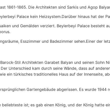
ast 1861-1865. Die Architekten sind Sarkis und Agop Balya
lerbeyi Palace kein Heizsystem.Darüber hinaus hat der Pal
osaiken und Gemälden verziert. Beylerbeyi Palace besteht
porus.
ngsräume, Esszimmer und Badezimmer sehen.Einer der letzt
Barock-Stil Architekten Garabet Balyan und seinen Sohn N
. Der Unterschied kam durch seine Wände, dass auf andere
e ein türkisches traditionelles Haus auf der Innenseite, abe
ursprünglichen Gartengebäude abgerissen. Es wurde 1944 r
beliebteste ist; es gab einen König, und der König hatte ei