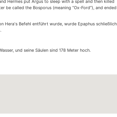
nd Hermes put Argus to sleep with a spell and then killed
later be called the Bosporus (meaning “Ox-Ford”), and ended
on Hera's Befehl entführt wurde, wurde Epaphus schließlich
.
Wasser, und seine Säulen sind 178 Meter hoch.