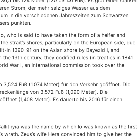
6,5 bis 124 Meter (120 bis 40 Fuß). Es gibt einen starken
deren Strom, der mehr salziges Wasser aus dem
, um in die verschiedenen Jahreszeiten zum Schwarzen
sers punkten.
, who is said to have taken the form of a heifer and
he strait’s shores, particularly on the European side, due
built-in 1390–91 on the Asian shore by Bayezid I, and
he 19th century, they codified rules (in treaties in 1841
rld War I, an international commission took over the
 3,524 Fuß (1.074 Meter) für den Verkehr geöffnet. Die
reckenlänge von 3,572 Fuß (1,090 Meter). Die
öffnet (1,408 Meter). Es dauerte bis 2016 für einen
allithyia was the name by which Io was known as the first
a’s wrath. Zeus’s wife Hera convinced him to give her the