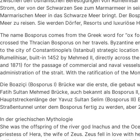
zwischen den osmanischen Befestigungen von Rumelihisar un
Strom, der von der Schwarzen See zum Marmarmeer in seine
Marmarischen Meer in das Schwarze Meer bringt. Der Bospo
Meer zu reisen. Sie werden Dörfer, Resorts und luxuriöse H
The name Bosporus comes from the Greek word for “ox ford,”
crossed the Thracian Bosporus on her travels. Byzantine emp
to the city of Constantinople’s (Istanbul) strategic locatio
Rumelihisar, built-in 1452 by Mehmed II, directly across the
and 1871) for the passage of commercial and naval vessels 
administration of the strait. With the ratification of the M
Die Boaziçi (Bosporus I) Brücke war die erste, die gebaut 
Fatih Sultan Mehmed Brücke, auch bekannt als Bosporus II,
Hauptstreckenlänge der Yavuz Sultan Selim (Bosporus III) B
Straßentunnel unter dem Bosporus fertig zu werden, aber 2
In der griechischen Mythologie
She was the offspring of the river god Inachus and the Oc
priestess of Hera, the wife of Zeus. Zeus fell in love with 