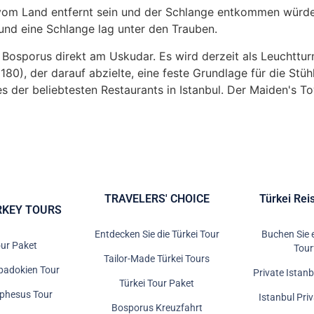
vom Land entfernt sein und der Schlange entkommen würde.
 und eine Schlange lag unter den Trauben.
 Bosporus direkt am Uskudar. Es wird derzeit als Leuchttu
0), der darauf abzielte, eine feste Grundlage für die Stü
nes der beliebtesten Restaurants in Istanbul. Der Maiden'
TRAVELERS' CHOICE
Türkei Rei
RKEY TOURS
Entdecken Sie die Türkei Tour
Buchen Sie 
our Paket
Tour
Tailor-Made Türkei Tours
padokien Tour
Private Istanb
Türkei Tour Paket
Ephesus Tour
Istanbul Pri
Bosporus Kreuzfahrt