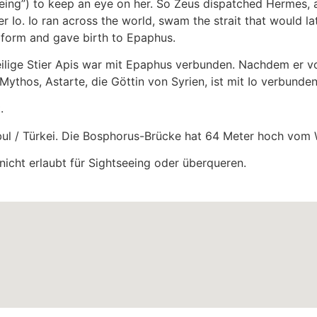
eing”) to keep an eye on her. So Zeus dispatched Hermes, a
er Io. Io ran across the world, swam the strait that would 
 form and gave birth to Epaphus.
heilige Stier Apis war mit Epaphus verbunden. Nachdem er v
Mythos, Astarte, die Göttin von Syrien, ist mit Io verbunden
.
bul / Türkei. Die Bosphorus-Brücke hat 64 Meter hoch vom 
 nicht erlaubt für Sightseeing oder überqueren.