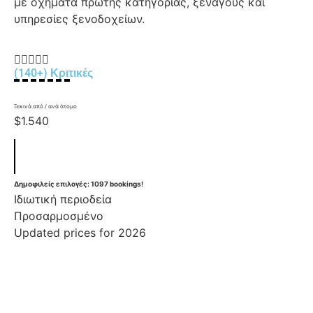
με οχήματα πρώτης κατηγορίας, ξεναγούς και
υπηρεσίες ξενοδοχείων.





(140+) Κριτικές
Ξεκινά από / ανά άτομο
$1.540
Δημοφιλείς επιλογές: 1097 bookings!
Ιδιωτική περιοδεία
Προσαρμοσμένο
Updated prices for 2026