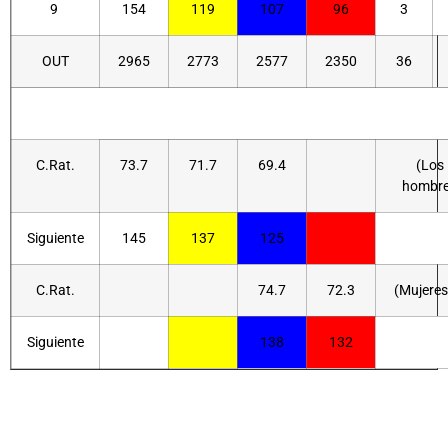
9
154
119
107
96
3
OUT
2965
2773
2577
2350
36
C.Rat.
73.7
71.7
69.4
(Los
hombr
Siguiente
145
137
125
C.Rat.
74.7
72.3
(Mujeres
Siguiente
138
132