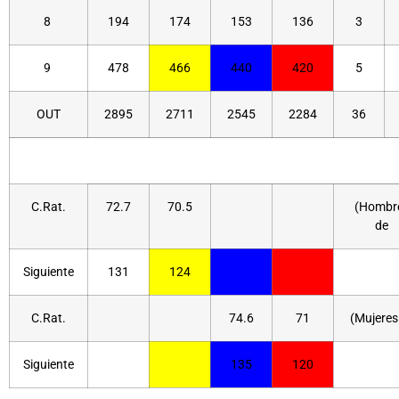
8
194
174
153
136
3
9
478
466
440
420
5
OUT
2895
2711
2545
2284
36
C.Rat.
72.7
70.5
(Hombr
de
Siguiente
131
124
C.Rat.
74.6
71
(Mujeres
Siguiente
135
120