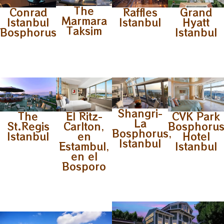
The
Conrad
Raffles
Grand
Marmara
Istanbul
Istanbul
Hyatt
Taksim
Bosphorus
Istanbul
Shangri-
The
El Ritz-
CVK Park
La
St.Regis
Carlton,
Bosphoru
Bosphorus,
Istanbul
en
Hotel
Istanbul
Estambul,
Istanbul
en el
Bosporo