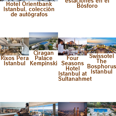
estaciones en el
Hotel Orientbank
Bósforo
Istanbul, colección
de autógrafos
Ciragan
Swissotel
Rixos Pera
Palace
Four
The
Istanbul
Kempinski
Seasons
Bosphoru
Hotel
Istanbul
Istanbul at
Sultanahmet