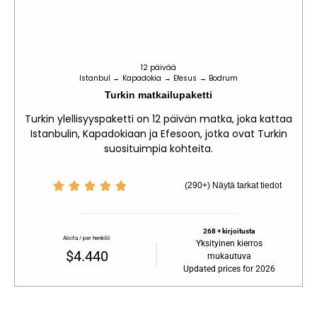
12 päivää
Istanbul → Kapadokia → Efesus → Bodrum
Turkin matkailupaketti
Turkin ylellisyyspaketti on 12 päivän matka, joka kattaa
Istanbulin, Kapadokiaan ja Efesoon, jotka ovat Turkin
suosituimpia kohteita.





(290+) Näytä tarkat tiedot
268 + kirjoitusta
Aloita / per henkilö
Yksityinen kierros
$4.440
mukautuva
Updated prices for 2026