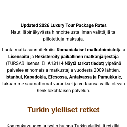
Updated 2026 Luxury Tour Package Rates
Nauti läpinäkyvästä hinnoittelusta ilman välittäjiä tai
piilotettuja maksuja.
Luota matkasuunnitelmiisi
Romanialaiset matkatoimistot
ja a
Lisensoitu
ja
Rekisteröity paikallinen matkanjärjestäjä
(TURSAB lisenssi Ei:
A13114 Näytä tarkat tiedot
) ylpeänä
palvelee erinomaisia matkustajia vuodesta 2009 lähtien.
Istanbul, Kapadokia, Efesossa, Antalyassa ja Pamukkale
,
takaamme saumattomat varaukset ja vertaansa vailla olevan
henkilökohtaisen palvelun.
Turkin ylelliset retket
Koe mukavuuden ja tyylin huippu Turkin ylellisillä retkillä.