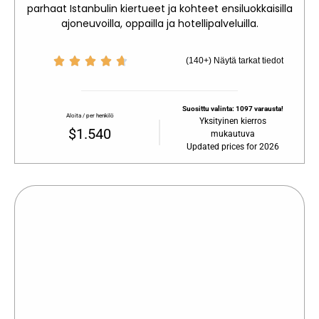
parhaat Istanbulin kiertueet ja kohteet ensiluokkaisilla
ajoneuvoilla, oppailla ja hotellipalveluilla.





(140+) Näytä tarkat tiedot
Suosittu valinta: 1097 varausta!
Aloita / per henkilö
Yksityinen kierros
$1.540
mukautuva
Updated prices for 2026