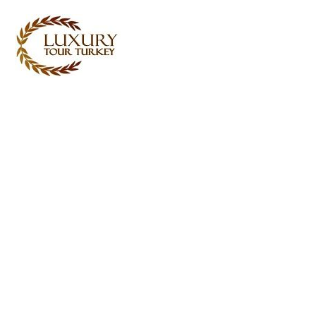
Turkey Tour Packages
Turkin matkapalvelut
Turkey Daily Tours
todistajat
Meistä
Ota yhteyttä