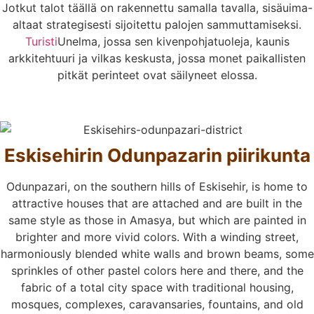
Jotkut talot täällä on rakennettu samalla tavalla, sisäuima-
altaat strategisesti sijoitettu palojen sammuttamiseksi.
Turisti
Unelma, jossa sen kivenpohjatuoleja, kaunis
arkkitehtuuri ja vilkas keskusta, jossa monet paikallisten
pitkät perinteet ovat säilyneet elossa.
Eskisehirin Odunpazarin piirikunta
Odunpazari, on the southern hills of Eskisehir, is home to
attractive houses that are attached and are built in the
same style as those in Amasya, but which are painted in
brighter and more vivid colors. With a winding street,
harmoniously blended white walls and brown beams, some
sprinkles of other pastel colors here and there, and the
fabric of a total city space with traditional housing,
mosques, complexes, caravansaries, fountains, and old