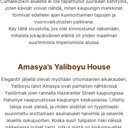
Cumalikizikin alueella ei ole tapahtunut juurikaan kehitystä,
joten kävijät voivat nähdä, miten kaupungin markkinat
toimivat edelleen ajan kunnioittamien tapojen ja
vuorovaikutusten paikkana.
Käy tällä sivustolla, jos olet kiinnostunut näkemään,
millaista jokapäiväinen elämä oli yhden maailman
suurimmista imperiumista alussa.
Amasya’s Yaliboyu House
Elegantit jäljellä olevat myöhään ottomaanien aikakauden,
Yaliboyu talot Amasya ovat parhaiten nähtävissä
Yesilirmak joen rannalla Hazeranlar Street kaupungissa
Hatuniye naapurustossa kaupungin keskustassa. Liitetty
taloja ovat yleisiä, ja niiden sisätilat on tyypillisesti
suunniteltu erottamaan asuinalueet haremlik ja selamlik
alueilla sukupuolten. Koska suuri tulipalon riski näissä
pääasiassa puiset talot, jotkut niistä on sisäuima-allas.