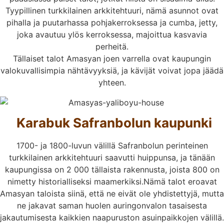
Tyypillinen turkkilainen arkkitehtuuri, nämä asunnot ovat
pihalla ja puutarhassa pohjakerroksessa ja cumba, jetty,
joka avautuu ylös kerroksessa, majoittua kasvavia
perheitä.
Tällaiset talot Amasyan joen varrella ovat kaupungin
valokuvallisimpia nähtävyyksiä, ja kävijät voivat jopa jäädä
yhteen.
Karabuk Safranbolun kaupunki
1700- ja 1800-luvun välillä Safranbolun perinteinen
turkkilainen arkkitehtuuri saavutti huippunsa, ja tänään
kaupungissa on 2 000 tällaista rakennusta, joista 800 on
nimetty historialliseksi maamerkiksi.Nämä talot eroavat
Amasyan taloista siinä, että ne eivät ole yhdistettyjä, mutta
ne jakavat saman huolen auringonvalon tasaisesta
jakautumisesta kaikkien naapuruston asuinpaikkojen välillä.