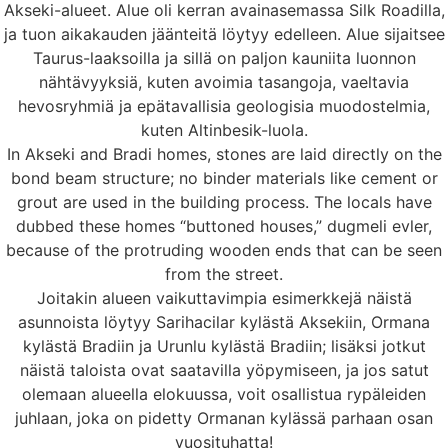
Akseki-alueet. Alue oli kerran avainasemassa Silk Roadilla,
ja tuon aikakauden jäänteitä löytyy edelleen. Alue sijaitsee
Taurus-laaksoilla ja sillä on paljon kauniita luonnon
nähtävyyksiä, kuten avoimia tasangoja, vaeltavia
hevosryhmiä ja epätavallisia geologisia muodostelmia,
kuten Altinbesik-luola.
In Akseki and Bradi homes, stones are laid directly on the
bond beam structure; no binder materials like cement or
grout are used in the building process. The locals have
dubbed these homes “buttoned houses,” dugmeli evler,
because of the protruding wooden ends that can be seen
from the street.
Joitakin alueen vaikuttavimpia esimerkkejä näistä
asunnoista löytyy Sarihacilar kylästä Aksekiin, Ormana
kylästä Bradiin ja Urunlu kylästä Bradiin; lisäksi jotkut
näistä taloista ovat saatavilla yöpymiseen, ja jos satut
olemaan alueella elokuussa, voit osallistua rypäleiden
juhlaan, joka on pidetty Ormanan kylässä parhaan osan
vuosituhatta!