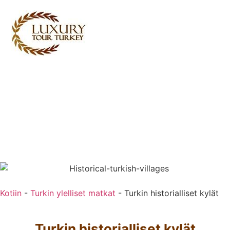
Turkey Tour Packages
Turkin matkapalvelut
Turkey Daily Tours
todistajat
Meistä
Ota yhteyttä
Kotiin
-
Turkin ylelliset matkat
-
Turkin historialliset kylät
Turkin historialliset kylät