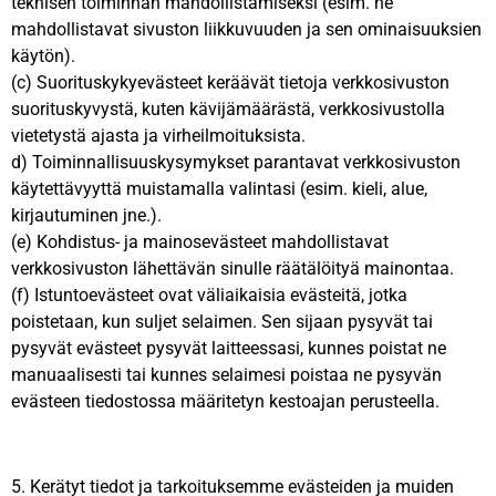
teknisen toiminnan mahdollistamiseksi (esim. ne
mahdollistavat sivuston liikkuvuuden ja sen ominaisuuksien
käytön).
(c) Suorituskykyevästeet keräävät tietoja verkkosivuston
suorituskyvystä, kuten kävijämäärästä, verkkosivustolla
vietetystä ajasta ja virheilmoituksista.
d) Toiminnallisuuskysymykset parantavat verkkosivuston
käytettävyyttä muistamalla valintasi (esim. kieli, alue,
kirjautuminen jne.).
(e) Kohdistus- ja mainosevästeet mahdollistavat
verkkosivuston lähettävän sinulle räätälöityä mainontaa.
(f) Istuntoevästeet ovat väliaikaisia evästeitä, jotka
poistetaan, kun suljet selaimen. Sen sijaan pysyvät tai
pysyvät evästeet pysyvät laitteessasi, kunnes poistat ne
manuaalisesti tai kunnes selaimesi poistaa ne pysyvän
evästeen tiedostossa määritetyn kestoajan perusteella.
5. Kerätyt tiedot ja tarkoituksemme evästeiden ja muiden