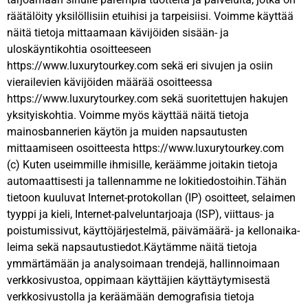
räätälöity yksilöllisiin etuihisi ja tarpeisiisi. Voimme käyttää
näitä tietoja mittaamaan kävijöiden sisään- ja
uloskäyntikohtia osoitteeseen
https://www.luxurytourkey.com sekä eri sivujen ja osiin
vierailevien kävijöiden määrää osoitteessa
https://www.luxurytourkey.com sekä suoritettujen hakujen
yksityiskohtia. Voimme myös käyttää näitä tietoja
mainosbannerien käytön ja muiden napsautusten
mittaamiseen osoitteesta https://www.luxurytourkey.com
(c) Kuten useimmille ihmisille, keräämme joitakin tietoja
automaattisesti ja tallennamme ne lokitiedostoihin.Tähän
tietoon kuuluvat Internet-protokollan (IP) osoitteet, selaimen
tyyppi ja kieli, Internet-palveluntarjoaja (ISP), viittaus- ja
poistumissivut, käyttöjärjestelmä, päivämäärä- ja kellonaika-
leima sekä napsautustiedot.Käytämme näitä tietoja
ymmärtämään ja analysoimaan trendejä, hallinnoimaan
verkkosivustoa, oppimaan käyttäjien käyttäytymisestä
verkkosivustolla ja keräämään demografisia tietoja