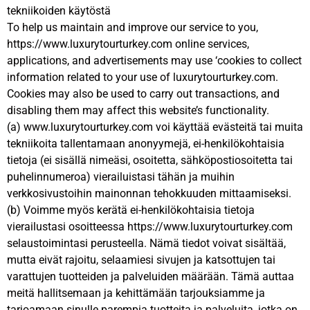
tekniikoiden käytöstä
To help us maintain and improve our service to you,
https://www.luxurytourturkey.com online services,
applications, and advertisements may use ‘cookies to collect
information related to your use of luxurytourturkey.com.
Cookies may also be used to carry out transactions, and
disabling them may affect this website’s functionality.
(a) www.luxurytourturkey.com voi käyttää evästeitä tai muita
tekniikoita tallentamaan anonyymejä, ei-henkilökohtaisia
tietoja (ei sisällä nimeäsi, osoitetta, sähköpostiosoitetta tai
puhelinnumeroa) vierailuistasi tähän ja muihin
verkkosivustoihin mainonnan tehokkuuden mittaamiseksi.
(b) Voimme myös kerätä ei-henkilökohtaisia tietoja
vierailustasi osoitteessa https://www.luxurytourturkey.com
selaustoimintasi perusteella. Nämä tiedot voivat sisältää,
mutta eivät rajoitu, selaamiesi sivujen ja katsottujen tai
varattujen tuotteiden ja palveluiden määrään. Tämä auttaa
meitä hallitsemaan ja kehittämään tarjouksiamme ja
tarjoamaan sinulle parempia tuotteita ja palveluita, jotka on