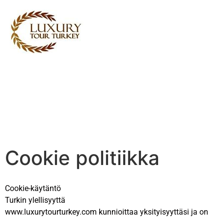
Turkey Tour Packages
Turkin matkapalvelut
Turkey Daily Tours
todistajat
Meistä
Ota yhteyttä
Cookie politiikka
Cookie-käytäntö
Turkin ylellisyyttä
www.luxurytourturkey.com kunnioittaa yksityisyyttäsi ja on