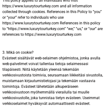
This policy applies to all individuals who visit
https://www.luxurytourturkey.com and all information
collected through cookies. References in this Policy to “you”
or “your” refer to individuals who use
https://www.luxurytourturkey.com References in this policy
to “https://www.luxurytourturkey.com” “we,” “us,” or “our” are
references to https://www.luxurytourturkey.com
3. Mikä on cookie?
Evästeet sisältävät web-selaimen ohjelmistoa, jonka avulla
web-palvelimet voivat tallentaa tietoja selaimessasi
tilapäisesti. Niitä käytetään yleensä tekemään
verkkosivustoista toimivia, seuraamaan liikkeitäsi sivustolla,
muistamaan kirjautumistietojasi ja tekemään vastaavia
toimintoja. Evästeet lähetetään alkuperäiseen
verkkosivustoon myöhemmällä vierailulla tai muulle
verkkosivustolle, joka tunnistaa tietyn evästeen. Useimmat
verkkoselaimet hyväksyvät automaattisesti evästeet.