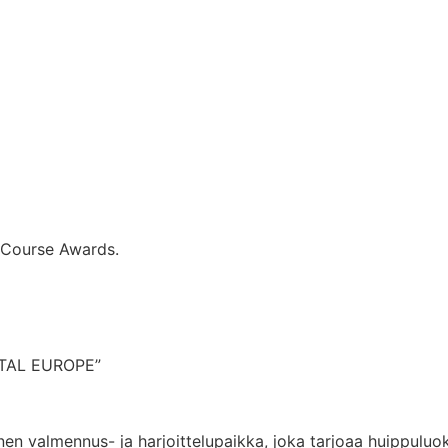
 Course Awards.
NTAL EUROPE”
n valmennus- ja harjoittelupaikka, joka tarjoaa huippuluoka