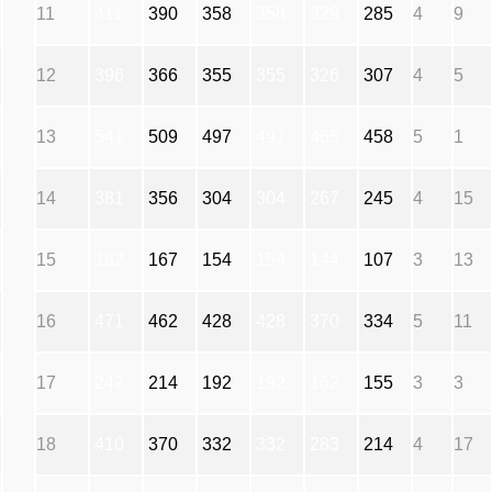
11
411
390
358
358
329
285
4
9
12
396
366
355
355
326
307
4
5
13
541
509
497
497
465
458
5
1
14
381
356
304
304
267
245
4
15
15
182
167
154
154
144
107
3
13
16
471
462
428
428
370
334
5
11
17
242
214
192
192
162
155
3
3
18
410
370
332
332
283
214
4
17