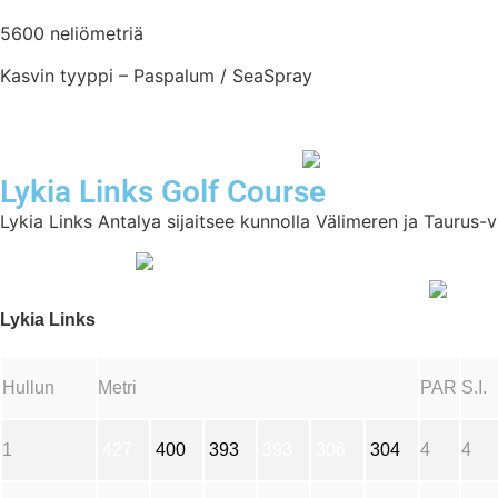
5600 neliömetriä
Kasvin tyyppi – Paspalum / SeaSpray
Lykia Links Golf Course
Lykia Links Antalya sijaitsee kunnolla Välimeren ja Taurus-v
Lykia Links
Hullun
Metri
PAR
S.I.
1
427
400
393
393
306
304
4
4