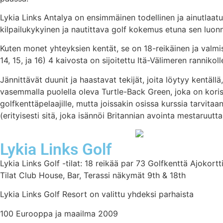
Lykia Links Antalya on ensimmäinen todellinen ja ainutlaatu
kilpailukykyinen ja nautittava golf kokemus etuna sen luonn
Kuten monet yhteyksien kentät, se on 18-reikäinen ja valmi
14, 15, ja 16) 4 kaivosta on sijoitettu Itä-Välimeren rannikoll
Jännittävät duunit ja haastavat tekijät, joita löytyy kentäll
vasemmalla puolella oleva Turtle-Back Green, joka on koriste
golfkenttäpelaajille, mutta joissakin osissa kurssia tarvita
(erityisesti sitä, joka isännöi Britannian avointa mestaruutt
Lykia Links Golf
Lykia Links Golf -tilat: 18 reikää par 73 Golfkenttä Ajokor
Tilat Club House, Bar, Terassi näkymät 9th & 18th
Lykia Links Golf Resort on valittu yhdeksi parhaista
100 Eurooppa ja maailma 2009