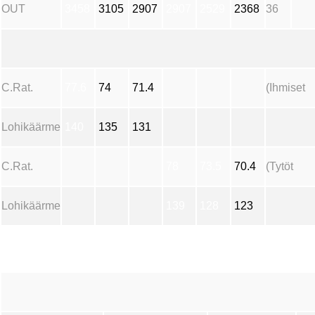
OUT
3458
3105
2907
2907
2529
2368
36
C.Rat.
77.6
74
71.4
(Ihmiset
Lohikäärme
140
135
131
C.Rat.
78
73.5
70.4
(Tytöt
Lohikäärme
139
128
123