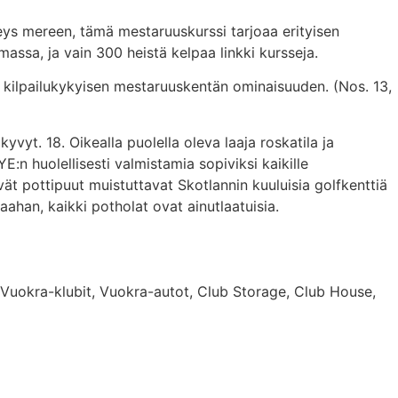
teys mereen, tämä mestaruuskurssi tarjoaa erityisen
assa, ja vain 300 heistä kelpaa linkki kursseja.
a kilpailukykyisen mestaruuskentän ominaisuuden. (Nos. 13,
kyvyt. 18. Oikealla puolella oleva laaja roskatila ja
:n huolellisesti valmistamia sopiviksi kaikille
ivät pottipuut muistuttavat Skotlannin kuuluisia golfkenttiä
maahan, kaikki potholat ovat ainutlaatuisia.
, Vuokra-klubit, Vuokra-autot, Club Storage, Club House,