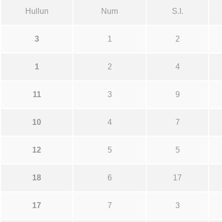
Hullun
Num
S.I.
3
1
2
1
2
4
11
3
9
10
4
7
12
5
5
18
6
17
17
7
3