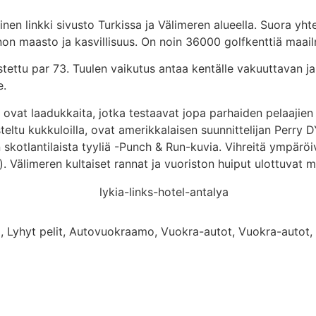
inen linkki sivusto Turkissa ja Välimeren alueella. Suora yh
on maasto ja kasvillisuus. On noin 36000 golfkenttiä maailm
stettu par 73. Tuulen vaikutus antaa kentälle vakuuttavan j
e.
ä, ovat laadukkaita, jotka testaavat jopa parhaiden pelaajien 
ltu kukkuloilla, ovat amerikkalaisen suunnittelijan Perry DYE
an skotlantilaista tyyliä -Punch & Run-kuvia. Vihreitä ympärö
a). Välimeren kultaiset rannat ja vuoriston huiput ulottuvat 
tti, Lyhyt pelit, Autovuokraamo, Vuokra-autot, Vuokra-autot