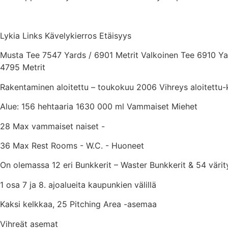
Lykia Links Kävelykierros Etäisyys
Musta Tee 7547 Yards / 6901 Metrit Valkoinen Tee 6910 Yar
4795 Metrit
Rakentaminen aloitettu – toukokuu 2006 Vihreys aloitettu
Alue: 156 hehtaaria 1630 000 ml Vammaiset Miehet
28 Max vammaiset naiset -
36 Max Rest Rooms - W.C. - Huoneet
On olemassa 12 eri Bunkkerit – Waster Bunkkerit & 54 värit
1 osa 7 ja 8. ajoalueita kaupunkien välillä
Kaksi kelkkaa, 25 Pitching Area -asemaa
Vihreät asemat