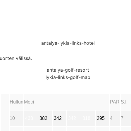
uorten välissä.
Hullun
Metri
PAR
S.I.
10
433
382
342
342
318
295
4
7