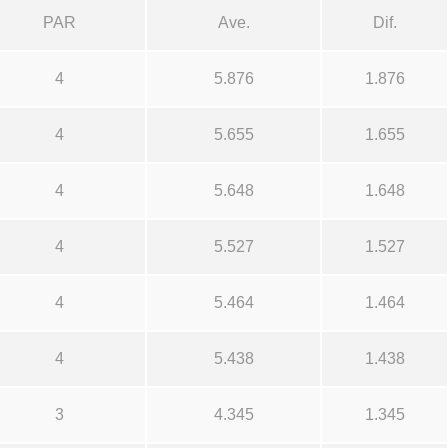
PAR
Ave.
Dif.
4
5.876
1.876
4
5.655
1.655
4
5.648
1.648
4
5.527
1.527
4
5.464
1.464
4
5.438
1.438
3
4.345
1.345