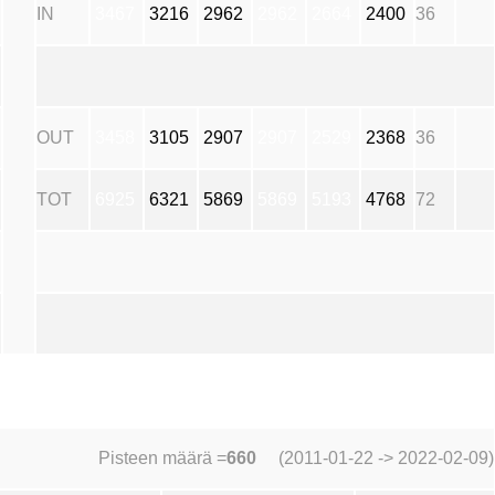
IN
3467
3216
2962
2962
2664
2400
36
OUT
3458
3105
2907
2907
2529
2368
36
TOT
6925
6321
5869
5869
5193
4768
72
Pisteen määrä =
660
(2011-01-22 -> 2022-02-09)