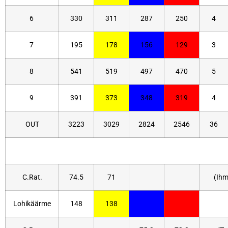
6
330
311
287
250
4
7
195
178
156
129
3
8
541
519
497
470
5
9
391
373
348
319
4
OUT
3223
3029
2824
2546
36
C.Rat.
74.5
71
(Ihm
Lohikäärme
148
138