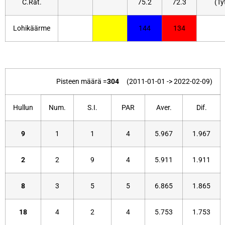
C.Rat.
75.2
72.3
(Ty
Lohikäärme
144
134
Pisteen määrä =
304
(2011-01-01 -> 2022-02-09)
Hullun
Num.
S.I.
PAR
Aver.
Dif.
9
1
1
4
5.967
1.967
2
2
9
4
5.911
1.911
8
3
5
5
6.865
1.865
18
4
2
4
5.753
1.753