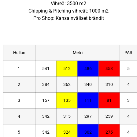
Vihreä: 3500 m2
Chipping & Pitching vihreät: 1000 m2
Pro Shop: Kansainväliset brändit
Hullun
Metri
PAR
1
541
512
486
453
5
2
384
362
340
310
4
3
157
135
111
81
3
4
342
315
297
259
4
5
342
324
302
275
4