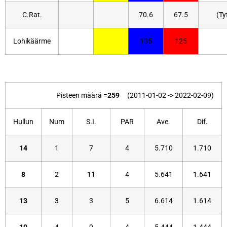
C.Rat.
70.6
67.5
(Ty
Lohikäärme
135
125
Pisteen määrä =
259
(2011-01-02 -> 2022-02-09)
Hullun
Num
S.I.
PAR
Ave.
Dif.
14
1
7
4
5.710
1.710
8
2
11
4
5.641
1.641
13
3
3
5
6.614
1.614