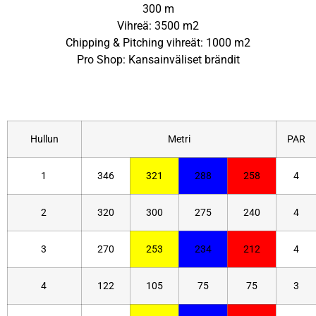
300 m
Vihreä: 3500 m2
Chipping & Pitching vihreät: 1000 m2
Pro Shop: Kansainväliset brändit
Hullun
Metri
PAR
1
346
321
288
258
4
2
320
300
275
240
4
3
270
253
234
212
4
4
122
105
75
75
3