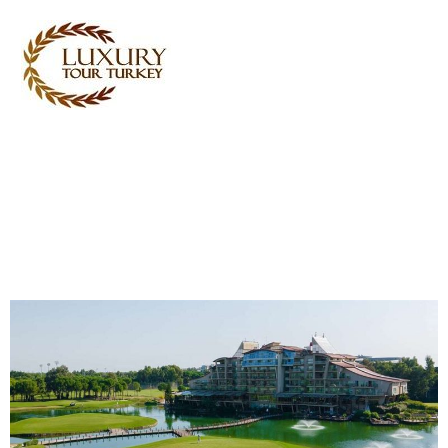
Turkey Tour Packages
Turkin matkapalvelut
Turkey Daily Tours
todistajat
Meistä
Ota yhteyttä