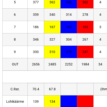
5
377
362
336
302
4
6
359
340
314
278
4
7
186
167
147
105
3
8
346
327
304
267
4
9
330
310
279
247
4
OUT
2656
2485
2252
1984
34
C.Rat.
70.4
67.8
(Ihm
Lohikäärme
139
134