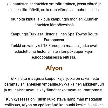
kulinaaristen perinteiden ymmärtäminen, jossa vihreä ja
sininen törmäävät, on kerran elämässä mahdollisuus.
Rauhoita kipua ja kipua kaupungin monien kuumien
lähteiden lämpövesissä.
Kaupungit Turkissa Historiallinen Spa Towns Route
Euroopassa
Turkki on vain yksi 18 Euroopan maasta, jotka ovat
edustettuina historiallisten lämpökaupunkejen
eurooppalaisessa reitissä.
Afyon
Tutki näitä maagisia kaupunkeja, jotka on rakennettu
parantavien lähteiden ympärille.Nykyaikainen arkkitehtuuri
ja muinaiset tavat ja käytännöt sekoittuvat saumattomasti.
Kun kyseessä on Turkin kukoistava lämpimän matkailun
teollisuus, Afyon on epäilemättä kaupunki keskellä kaikkea.