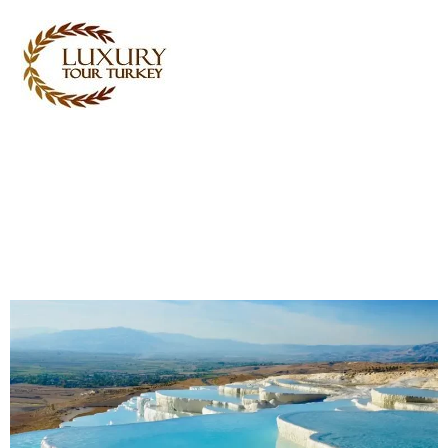
Turkey Tour Packages
Turkin matkapalvelut
Turkey Daily Tours
todistajat
Meistä
Ota yhteyttä