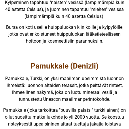
Kylpeminen tapahtuu "naisten" vesissä (lämpimämpiä kuin
40 astetta Celsius), ja juominen tapahtuu "miehen" vesissä
(lämpimämpiä kuin 40 astetta Celsius).
Bursa on koti useille huippuluokan klinikoille ja kylpylöille,
jotka ovat erikoistuneet huippuluokan lääketieteelliseen
hoitoon ja kosmeettisiin parannuksiin.
Pamukkale (Denizli)
Pamukkale, Turkki, on yksi maailman upeimmista luonnon
ihmeistä: luonnon altaiden terassit, jotka peittävät rinteet,
ihmeellinen näkymä, joka on luotu mineraalivesiä ja
tunnustettu Unescon maailmanperintökohde.
Pamukkale (joka tarkoittaa "puuvilla palatsi" turkkilainen) on
ollut suosittu matkailukohde jo yli 2000 vuotta. Se koostuu
risteyksestä upea sininen altaat tuettuja jakajia loistava