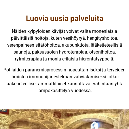
Luovia uusia palveluita
Näiden kylpylöiden kävijät voivat valita monenlaisia
päivittäisiä hoitoja, kuten vesihöyryä, hengityshoitoa,
verenpaineen säätöhoitoa, akupunktiota, lääketieteellisiä
saunoja, paksusuolen hydroterapiaa, otsonihoitoa,
rytmiterapiaa ja monia erilaisia hierontatyyppejä.
Potilaiden paranemisprosessin nopeuttamiseksi ja terveiden
ihmisten immuunijärjestelmän vahvistamiseksi jotkut
lääketieteelliset ammattilaiset kannattavat vähintään yhtä
lämpökäsittelyä vuodessa.