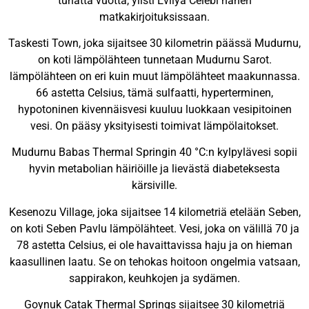
tuhatta vuotta, ylisti Evliya Celebi hänen
matkakirjoituksissaan.
Taskesti Town, joka sijaitsee 30 kilometrin päässä Mudurnu,
on koti lämpölähteen tunnetaan Mudurnu Sarot.
lämpölähteen on eri kuin muut lämpölähteet maakunnassa.
66 astetta Celsius, tämä sulfaatti, hyperterminen,
hypotoninen kivennäisvesi kuuluu luokkaan vesipitoinen
vesi. On pääsy yksityisesti toimivat lämpölaitokset.
Mudurnu Babas Thermal Springin 40 °C:n kylpylävesi sopii
hyvin metabolian häiriöille ja lievästä diabeteksesta
kärsiville.
Kesenozu Village, joka sijaitsee 14 kilometriä etelään Seben,
on koti Seben Pavlu lämpölähteet. Vesi, joka on välillä 70 ja
78 astetta Celsius, ei ole havaittavissa haju ja on hieman
kaasullinen laatu. Se on tehokas hoitoon ongelmia vatsaan,
sappirakon, keuhkojen ja sydämen.
Goynuk Catak Thermal Springs sijaitsee 30 kilometriä