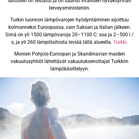
laitosten on testattu ja on saanut virallisen hyväksynnän
terveysministeriön.
Turkin luonnon lämpövarojen hyödyntäminen sijoittuu
kolmanneksi Euroopassa, vain Saksan ja Italian jälkeen.
Siinä on yli 1500 lämpövaroja 20–1100 C: ssa ja 2–500 l /
s, ja yli 260 lämpölaitosta leviää tällä alueella.
Turkki
.
Monien Pohjois-Euroopan ja Skandinavian maiden
vakuutusyhtiöt lähettävät vakuutuksenottajat Turkkiin
lämpökäsittelyyn.