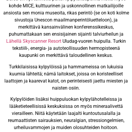
kohde MICE, kulttuurinen ja uskonnollinen matkailijoille
ansiosta sen monia museoita, rikas perintö (se on koti kolme
sivustoja Unescon maailmanperintöluetteloon), ja
merkittävä kansainvälinen konferenssikeskus,
puhumattakaan sen ensisijainen sijainti talviurheilun ja
Lähellä Skyscanner Resort
Uludag-vuoren huipulla. Turkin
tekstiili-, energia- ja autoteollisuuden hermopisteenä
kaupunki on merkittävä taloudellinen keskus.
Turkkilaisissa kylpylöissä ja hammameissa on lukuisia
kuumia lähteitä; nämä laitokset, joissa on koristeelliset
laattojen ja kaarevat katot, on perinteisesti jaettu miesten ja
naisten osiin.
Kylpylöiden lisäksi huippuluokan kylpylähotelleissa ja
lääketieteellisissä keskuksissa on myös mineraalivettä
vierailleen. Niitä käytetään laajalti kuntoutusalalla ja
reumaattisten sairauksien, neuralgian, stressiongelmien,
urheiluvammojen ja muiden olosuhteiden hoitoon.