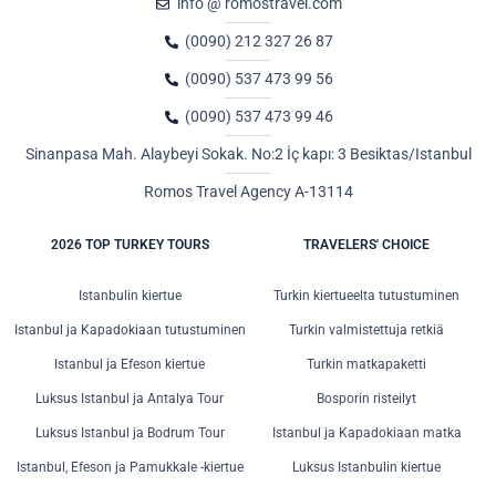
info @ romostravel.com
(0090) 212 327 26 87
(0090) 537 473 99 56
(0090) 537 473 99 46
Sinanpasa Mah. Alaybeyi Sokak. No:2 İç kapı: 3 Besiktas/Istanbul
Romos Travel Agency A-13114
2026 TOP TURKEY TOURS
TRAVELERS' CHOICE
Istanbulin kiertue
Turkin kiertueelta tutustuminen
Istanbul ja Kapadokiaan tutustuminen
Turkin valmistettuja retkiä
Istanbul ja Efeson kiertue
Turkin matkapaketti
Luksus Istanbul ja Antalya Tour
Bosporin risteilyt
Luksus Istanbul ja Bodrum Tour
Istanbul ja Kapadokiaan matka
Istanbul, Efeson ja Pamukkale -kiertue
Luksus Istanbulin kiertue