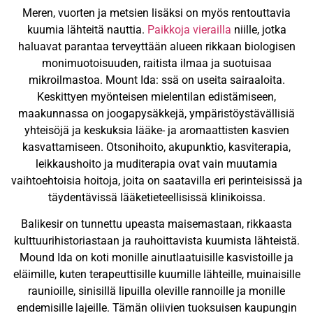
Meren, vuorten ja metsien lisäksi on myös rentouttavia
kuumia lähteitä nauttia.
Paikkoja vierailla
niille, jotka
haluavat parantaa terveyttään alueen rikkaan biologisen
monimuotoisuuden, raitista ilmaa ja suotuisaa
mikroilmastoa. Mount Ida: ssä on useita sairaaloita.
Keskittyen myönteisen mielentilan edistämiseen,
maakunnassa on joogapysäkkejä, ympäristöystävällisiä
yhteisöjä ja keskuksia lääke- ja aromaattisten kasvien
kasvattamiseen. Otsonihoito, akupunktio, kasviterapia,
leikkaushoito ja muditerapia ovat vain muutamia
vaihtoehtoisia hoitoja, joita on saatavilla eri perinteisissä ja
täydentävissä lääketieteellisissä klinikoissa.
Balikesir on tunnettu upeasta maisemastaan, rikkaasta
kulttuurihistoriastaan ja rauhoittavista kuumista lähteistä.
Mound Ida on koti monille ainutlaatuisille kasvistoille ja
eläimille, kuten terapeuttisille kuumille lähteille, muinaisille
raunioille, sinisillä lipuilla oleville rannoille ja monille
endemisille lajeille. Tämän oliivien tuoksuisen kaupungin