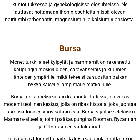
kuntoutuksessa ja gynekologisissa olosuhteissa. Ne
auttavat hoitamaan ihon olosuhteita niissä olevan
natriumbikarbonaatin, magnesiumin ja kalsiumin ansiosta.
Bursa
Monet turkkilaiset kylpylät ja hammamit on rakennettu
kaupungin moskeijoiden, caravanserais ja kuumien
lähteiden ympärille, mikä tekee siitä suositun paikan
nykyaikaiselle lämpimälle matkailulle.
Bursa, neljänneksi suurin kaupunki Turkissa, on vilkas
moderni teollinen keskus, jolla on rikas historia, joka juontaa
juurensa toiseen vuosisataan eaa. Bursa sijaitsee eteläisen
Marmara-alueella, toimi pääkaupungina Rooman, Byzantian
ja Ottomaanien valtakunnat.
Bursa on nyt tunnettu paitsi kylpyläkaupunki, mutta myös