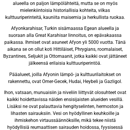
alueella on paljon lämpölähteitä, mutta se on myös
mielenkiintoisia historiallisia kohteita, vilkas
kulttuuriperinteitä, kauniita maisemia ja herkullista ruokaa.
Afyonkarahisar, Turkin sisämaassa Egean alueella ja
suoraan alla Great Karahisar linnoitus, on epävakaassa
paikassa. Ihmiset ovat asuneet Afyon yli 5000 vuotta. Tänä
aikana se on ollut koti Hittiläiset, Phrygians, roomalaiset,
Byzantines, Seljukit ja Ottomaanit, jotka kaikki ovat jättäneet
jälkeensä erilaisia kulttuuriperintöä.
Pääalueet, joilla Afyonin lämpö- ja kulttuurilaitokset on
rakennettu, ovat Omer-Gecek, Hudai, Heybeli ja Gazligol.
Ihon, vatsaan, munuaisiin ja niveliin liittyvät olosuhteet ovat
kaikki hoidettavissa näiden ensisijaisten alueiden vesillä.
Lisäksi ne ovat palauttavia hengityselinten, hermoston ja
lihasten sairauksiin. Vesi on hyödyllinen keuhkoille ja
ihmiskehon virtaussäännöksille, mikä tekee niistä
hyödyllisiä reumaattisen sairauden hoidossa, fyysisessä