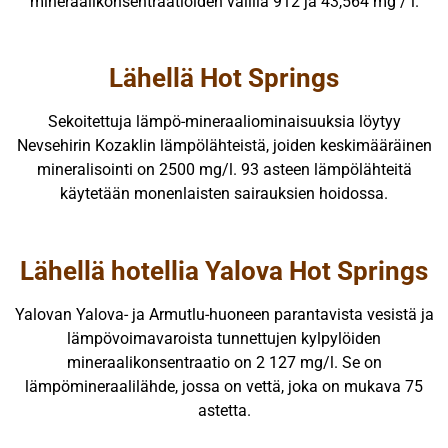
mineraalikonsentraatioiden välillä 912 ja 43,564 mg / l.
Lähellä Hot Springs
Sekoitettuja lämpö-mineraaliominaisuuksia löytyy
Nevsehirin Kozaklin lämpölähteistä, joiden keskimääräinen
mineralisointi on 2500 mg/l. 93 asteen lämpölähteitä
käytetään monenlaisten sairauksien hoidossa.
Lähellä hotellia Yalova Hot Springs
Yalovan Yalova- ja Armutlu-huoneen parantavista vesistä ja
lämpövoimavaroista tunnettujen kylpylöiden
mineraalikonsentraatio on 2 127 mg/l. Se on
lämpömineraalilähde, jossa on vettä, joka on mukava 75
astetta.