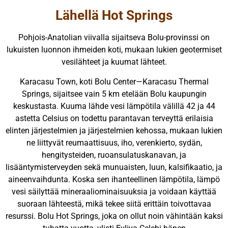
Lähellä Hot Springs
Pohjois-Anatolian viivalla sijaitseva Bolu-provinssi on
lukuisten luonnon ihmeiden koti, mukaan lukien geotermiset
vesilähteet ja kuumat lähteet.
Karacasu Town, koti Bolu Center—Karacasu Thermal
Springs, sijaitsee vain 5 km etelään Bolu kaupungin
keskustasta. Kuuma lähde vesi lämpötila välillä 42 ja 44
astetta Celsius on todettu parantavan terveyttä erilaisia
elinten järjestelmien ja järjestelmien kehossa, mukaan lukien
ne liittyvät reumaattisuus, iho, verenkierto, sydän,
hengitysteiden, ruoansulatuskanavan, ja
lisääntymisterveyden sekä munuaisten, luun, kalsifikaatio, ja
aineenvaihdunta. Koska sen ihanteellinen lämpötila, lämpö
vesi säilyttää mineraaliominaisuuksia ja voidaan käyttää
suoraan lähteestä, mikä tekee siitä erittäin toivottavaa
resurssi. Bolu Hot Springs, joka on ollut noin vähintään kaksi