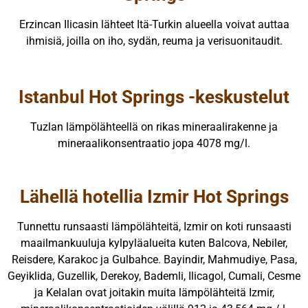
Erzincan Ilicasin lähteet Itä-Turkin alueella voivat auttaa
ihmisiä, joilla on iho, sydän, reuma ja verisuonitaudit.
Istanbul Hot Springs -keskustelut
Tuzlan lämpölähteellä on rikas mineraalirakenne ja
mineraalikonsentraatio jopa 4078 mg/l.
Lähellä hotellia Izmir Hot Springs
Tunnettu runsaasti lämpölähteitä, Izmir on koti runsaasti
maailmankuuluja kylpyläalueita kuten Balcova, Nebiler,
Reisdere, Karakoc ja Gulbahce. Bayindir, Mahmudiye, Pasa,
Geyiklida, Guzellik, Derekoy, Bademli, Ilicagol, Cumali, Cesme
ja Kelalan ovat joitakin muita lämpölähteitä Izmir,