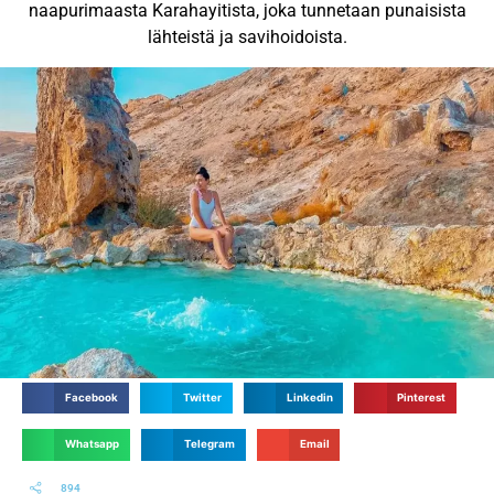
naapurimaasta Karahayitista, joka tunnetaan punaisista
lähteistä ja savihoidoista.
Facebook
Twitter
Linkedin
Pinterest
Whatsapp
Telegram
Email
894