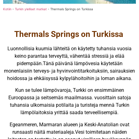
Kotiin
-
Turkin ylelliset matkat
-
Thermals Springs on Turkissa
Thermals Springs on Turkissa
Luonnollisia kuumia lähteitä on käytetty tuhansia vuosia
keino parantaa terveyttä, vähentää stressiä ja elää
pidempään.Tänä päivänä lämpövesia käytetään
monenlaisiin terveys- ja hyvinvointitarkoituksiin, sairauksien
hoidossa ja ehkäisyssä kylpylähoitoihin ja loman aikana.
Kun se tulee lämpövaroja, Turkki on ensimmäinen
Euroopassa ja seitsemäs maailmassa. vuosittain satoja
tuhansia ulkomaisia potilaita ja turisteja mennä Turkin
lämpölaitoksia yrittää saada terveellisempiä.
Egeanmeren, Marmaran alueen ja Keski-Anatolian ovat
runsaasti näitä materiaaleja.Vesi toimitetaan näiden