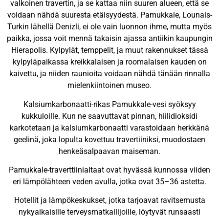
valkoinen travertin, ja se kattaa niin suuren alueen, että se
voidaan nähdä suuresta etäisyydestä. Pamukkale, Lounais-
Turkin lähellä Denizli, ei ole vain luonnon ihme, mutta myös
paikka, jossa voit mennä takaisin ajassa antiikin kaupungin
Hierapolis. Kylpylät, temppelit, ja muut rakennukset tässä
kylpyläpaikassa kreikkalaisen ja roomalaisen kauden on
kaivettu, ja niiden raunioita voidaan nähdä tänään rinnalla
mielenkiintoinen museo.
Kalsiumkarbonaatti-rikas Pamukkale-vesi syöksyy
kukkuloille. Kun ne saavuttavat pinnan, hiilidioksidi
karkotetaan ja kalsiumkarbonaatti varastoidaan herkkänä
geelinä, joka lopulta kovettuu travertiiniksi, muodostaen
henkeäsalpaavan maiseman.
Pamukkale-traverttiinialtaat ovat hyvässä kunnossa viiden
eri lämpölähteen veden avulla, jotka ovat 35–36 astetta.
Hotellit ja lämpökeskukset, jotka tarjoavat ravitsemusta
nykyaikaisille terveysmatkailijoille, löytyvät runsaasti