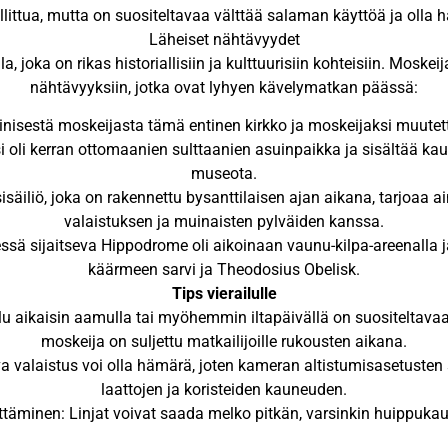
ittua, mutta on suositeltavaa välttää salaman käyttöä ja olla 
Läheiset nähtävyydet
a, joka on rikas historiallisiin ja kulttuurisiin kohteisiin. Moskei
nähtävyyksiin, jotka ovat lyhyen kävelymatkan päässä:
 sinisestä moskeijasta tämä entinen kirkko ja moskeijaksi muute
oli kerran ottomaanien sulttaanien asuinpaikka ja sisältää kaun
museota.
äiliö, joka on rakennettu bysanttilaisen ajan aikana, tarjoaa
valaistuksen ja muinaisten pylväiden kanssa.
ssä sijaitseva Hippodrome oli aikoinaan vaunu-kilpa-areenalla ja 
käärmeen sarvi ja Theodosius Obelisk.
Tips vierailulle
ailu aikaisin aamulla tai myöhemmin iltapäivällä on suositeltava
moskeija on suljettu matkailijoille rukousten aikana.
va valaistus voi olla hämärä, joten kameran altistumisasetust
laattojen ja koristeiden kauneuden.
lttäminen: Linjat voivat saada melko pitkän, varsinkin huippuka