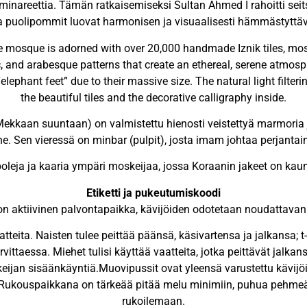
i minareettia. Tämän ratkaisemiseksi Sultan Ahmed I rahoitti 
t ja puolipommit luovat harmonisen ja visuaalisesti hämmästyttä
 the mosque is adorned with over 20,000 handmade Iznik tiles, mos
c, and arabesque patterns that create an ethereal, serene atmosph
elephant feet” due to their massive size. The natural light filte
the beautiful tiles and the decorative calligraphy inside.
 Mekkaan suuntaan) on valmistettu hienosti veistettyä marmoria j
. Sen vieressä on minbar (pulpit), josta imam johtaa perjantai
poleja ja kaaria ympäri moskeijaa, jossa Koraanin jakeet on kaunii
Etiketti ja pukeutumiskoodi
n aktiivinen palvontapaikka, kävijöiden odotetaan noudattavan ti
eita. Naisten tulee peittää päänsä, käsivartensa ja jalkansa; t
rvittaessa. Miehet tulisi käyttää vaatteita, jotka peittävät jalkan
ijan sisäänkäyntiä.Muovipussit ovat yleensä varustettu kävijöi
 Rukouspaikkana on tärkeää pitää melu minimiin, puhua pehmeästi
rukoilemaan.