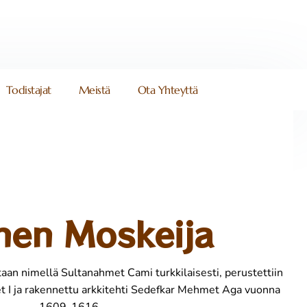
Todistajat
Meistä
Ota Yhteyttä
nen Moskeija
taan nimellä Sultanahmet Cami turkkilaisesti, perustettiin
 I ja rakennettu arkkitehti Sedefkar Mehmet Aga vuonna