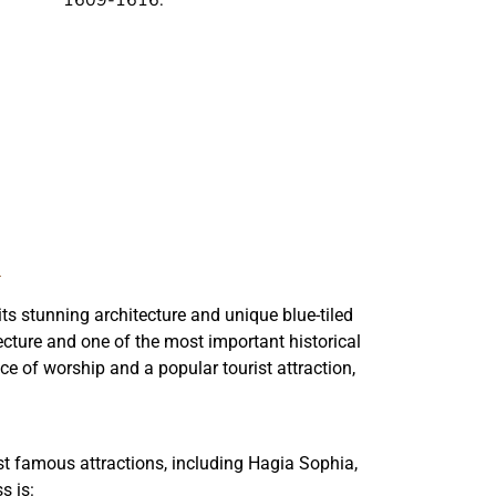
1609-1616.
s stunning architecture and unique blue-tiled
itecture and one of the most important historical
e of worship and a popular tourist attraction,
ost famous attractions, including Hagia Sophia,
s is: