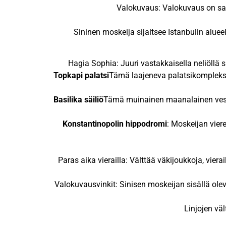
Valokuvaus: Valokuvaus on sall
Sininen moskeija sijaitsee Istanbulin alueell
Hagia Sophia: Juuri vastakkaisella neliöllä
Topkapi palatsi
Tämä laajeneva palatsikompleksi 
Basilika säiliö
Tämä muinainen maanalainen vesis
Konstantinopolin hippodromi
: Moskeijan viere
Paras aika vierailla: Välttää väkijoukkoja, vier
Valokuvausvinkit: Sinisen moskeijan sisällä ole
Linjojen vä