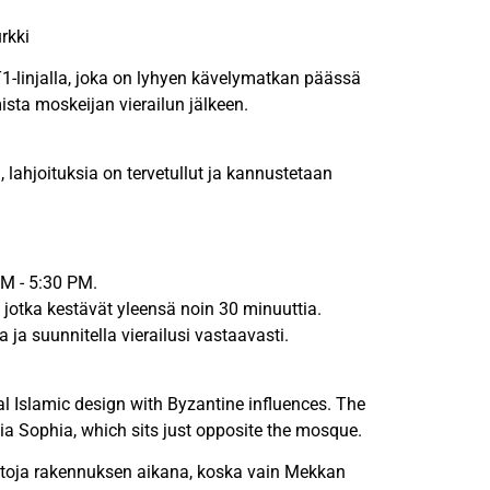
rkki
 T1-linjalla, joka on lyhyen kävelymatkan päässä
ista moskeijan vierailun jälkeen.
, lahjoituksia on tervetullut ja kannustetaan
PM - 5:30 PM.
a, jotka kestävät yleensä noin 30 minuuttia.
 ja suunnitella vierailusi vastaavasti.
l Islamic design with Byzantine influences. The
ia Sophia, which sits just opposite the mosque.
iistoja rakennuksen aikana, koska vain Mekkan