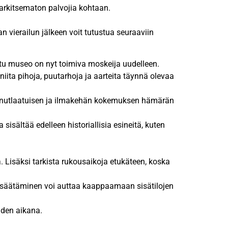
harkitsematon palvojia kohtaan.
jan vierailun jälkeen voit tutustua seuraaviin
ttu museo on nyt toimiva moskeija uudelleen.
iita pihoja, puutarhoja ja aarteita täynnä olevaa
 ainutlaatuisen ja ilmakehän kokemuksen hämärän
sisältää edelleen historiallisia esineitä, kuten
a. Lisäksi tarkista rukousaikoja etukäteen, koska
en säätäminen voi auttaa kaappaamaan sisätilojen
uden aikana.