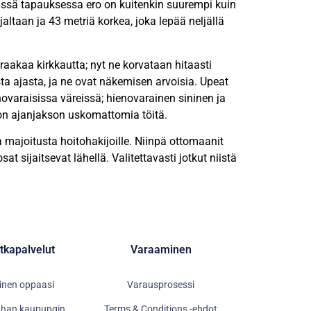
Tässä tapauksessa ero on kuitenkin suurempi kuin
jaltaan ja 43 metriä korkea, joka lepää neljällä
 raakaa kirkkautta; nyt ne korvataan hitaasti
asta ajasta, ja ne ovat näkemisen arvoisia. Upeat
ienovaraisissa väreissä; hienovarainen sininen ja
on ajanjakson uskomattomia töitä.
a majoitusta hoitohakijoille. Niinpä ottomaanit
t sijaitsevat lähellä. Valitettavasti jotkut niistä
tkapalvelut
Varaaminen
yinen oppaasi
Varausprosessi
anhan kaupungin
Terms & Conditions -ehdot