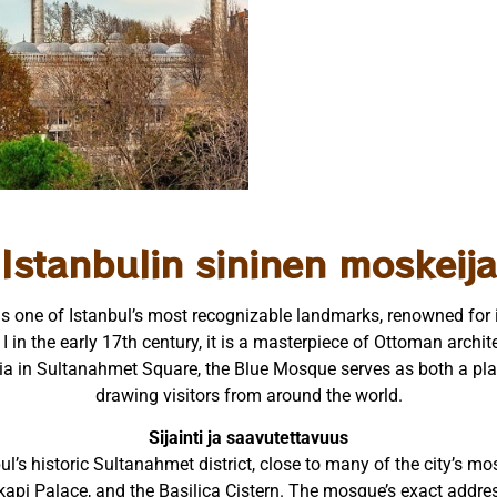
Istanbulin sininen moskeija
one of Istanbul’s most recognizable landmarks, renowned for it
 I in the early 17th century, it is a masterpiece of Ottoman arch
ia in Sultanahmet Square, the Blue Mosque serves as both a plac
drawing visitors from around the world.
Sijainti ja saavutettavuus
ul’s historic Sultanahmet district, close to many of the city’s m
api Palace, and the Basilica Cistern. The mosque’s exact addres