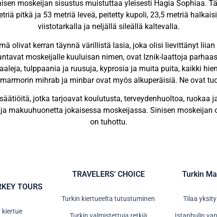
inisen moskeijan sisustus muistuttaa yleisesti Hagia Sophiaa. 
iä pitkä ja 53 metriä leveä, peitetty kupoli, 23,5 metriä halkaisi
viistotarkalla ja neljällä sileällä kaltevalla.
livat kerran täynnä värillistä lasia, joka olisi lievittänyt liian
tka antavat moskeijalle kuuluisan nimen, ovat Iznik-laattoja parha
evaaleja, tulppaania ja ruusuja, kyprosia ja muita puita, kaikki h
n marmorin mihrab ja minbar ovat myös alkuperäisiä. Ne ovat tu
 säätiöitä, jotka tarjoavat koulutusta, terveydenhuoltoa, ruokaa j
öitä ja makuuhuonetta jokaisessa moskeijassa. Sinisen moskeijan osa
on tuhottu.
TRAVELERS' CHOICE
Turkin Ma
RKEY TOURS
Turkin kiertueelta tutustuminen
Tilaa yksit
 kiertue
Turkin valmistettuja retkiä
Istanbulin v