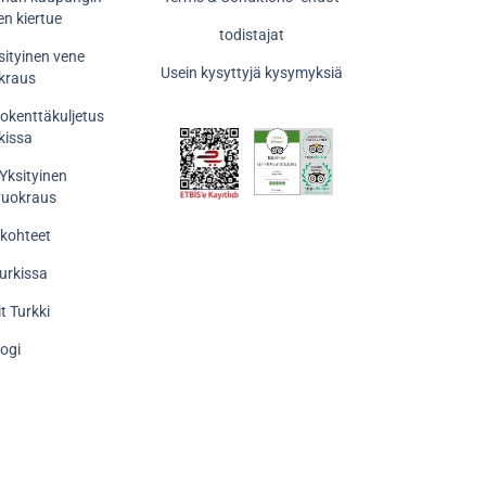
en kiertue
todistajat
sityinen vene
Usein kysyttyjä kysymyksiä
kraus
tokenttäkuljetus
kissa
 Yksityinen
vuokraus
 kohteet
Turkissa
it Turkki
logi