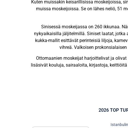
Kuten muissakin keisarillisissa moskeijoissa, s
muissa moskeijoissa. Se on lähes neliö, 51 metr
Sinisessä moskeijassa on 260 ikkunaa. Nämä o
nykyaikaisilla jäljitelmillä. Siniset laatat, jo
kukka-mallit esittävät perinteisiä liljoja, karn
vihreä. Valkoisen prokonsialaise
Ottomaanien moskeijat harjoittelivat ja olivat
lisäsivät kouluja, sairaaloita, kirjastoja, keitti
2026 TOP TU
Istanbulin