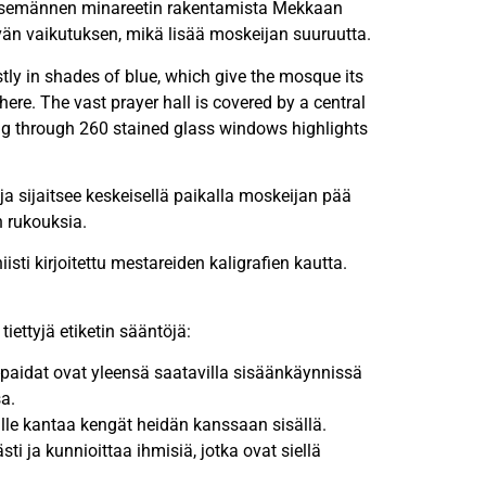
seitsemännen minareetin rakentamista Mekkaan
vän vaikutuksen, mikä lisää moskeijan suuruutta.
tly in shades of blue, which give the mosque its
ere. The vast prayer hall is covered by a central
ring through 260 stained glass windows highlights
a sijaitsee keskeisellä paikalla moskeijan pää
n rukouksia.
sti kirjoitettu mestareiden kaligrafien kautta.
ettyjä etiketin sääntöjä:
-paidat ovat yleensä saatavilla sisäänkäynnissä
sa.
lle kantaa kengät heidän kanssaan sisällä.
 ja kunnioittaa ihmisiä, jotka ovat siellä