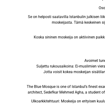
Oso
Se on helposti saatavilla Istanbulin julkisen l
moskeijasta. Tämä keskeinen sija
Koska sininen moskeija on aktiivinen paikka 
Avoimet tunn
Suljettu rukousaikoina: Ei-muslimien vierai
Jotta voisit kokea moskeijan sisätilan
The Blue Mosque is one of Istanbul’s finest ex
architect, Sedefkar Mehmed Agha, a student of 
Ulkoarkkitehtuuri: Moskeija on erityisen kuu