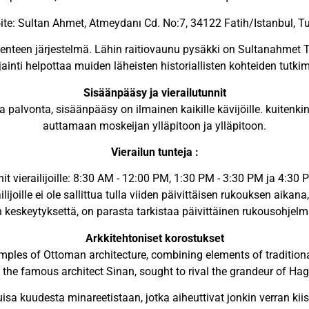
ite: Sultan Ahmet, Atmeydanı Cd. No:7, 34122 Fatih/Istanbul, Tu
iikenteen järjestelmä. Lähin raitiovaunu pysäkki on Sultanahmet
inti helpottaa muiden läheisten historiallisten kohteiden tutkim
Sisäänpääsy ja vierailutunnit
palvonta, sisäänpääsy on ilmainen kaikille kävijöille. kuitenkin
auttamaan moskeijan ylläpitoon ja ylläpitoon.
Vierailun tunteja :
it vierailijoille: 8:30 AM - 12:00 PM, 1:30 PM - 3:30 PM ja 4:30 
lijoille ei ole sallittua tulla viiden päivittäisen rukouksen aikan
 keskeytyksettä, on parasta tarkistaa päivittäinen rukousohjelma
Arkkitehtoniset korostukset
amples of Ottoman architecture, combining elements of traditiona
the famous architect Sinan, sought to rival the grandeur of Hag
luisa kuudesta minareetistaan, jotka aiheuttivat jonkin verran k