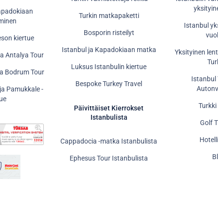
yksityin
Kapadokiaan
Turkin matkapaketti
minen
Istanbul yk
Bosporin risteilyt
vuo
eson kiertue
Istanbul ja Kapadokiaan matka
Yksityinen len
ja Antalya Tour
Tur
Luksus Istanbulin kiertue
ja Bodrum Tour
Istanbul
Bespoke Turkey Travel
Auton
 ja Pamukkale -
tue
Turkki
Päivittäiset Kierrokset
Istanbulista
Golf 
Hotell
Cappadocia -matka Istanbulista
B
Ephesus Tour Istanbulista