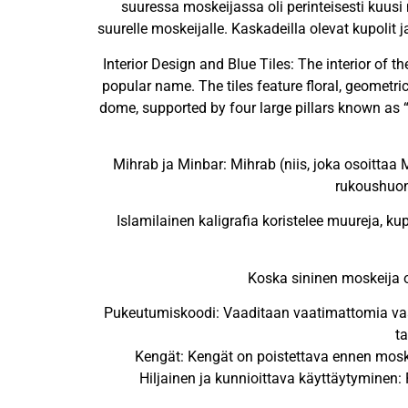
suuressa moskeijassa oli perinteisesti kuus
suurelle moskeijalle. Kaskadeilla olevat kupoli
Interior Design and Blue Tiles: The interior of
popular name. The tiles feature floral, geometri
dome, supported by four large pillars known as “
Mihrab ja Minbar: Mihrab (niis, joka osoittaa
rukoushuone
Islamilainen kaligrafia koristelee muureja, ku
Koska sininen moskeija o
Pukeutumiskoodi: Vaaditaan vaatimattomia vaatt
ta
Kengät: Kengät on poistettava ennen moske
Hiljainen ja kunnioittava käyttäytyminen: