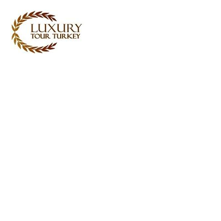
Turkey Tour Packages
Turkin matkapalvelut
Turkey Daily Tours
todistajat
Meistä
Ota yhteyttä