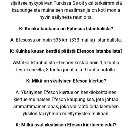
sijaitsee nykypäivän Turkissa.Se oli yksi tärkeimmistä
kaupungeista muinaisen maailman ja on koti monia
hyvin säilyneitä raunioita.
K: Kuinka kaukana on Ephesus Istanbulista?
A
: Efesossa on noin 536 km (333 mailia) Istanbulista.
K: Kuinka kauan kestää päästä Efesoon Istanbulista?
A
Matka Istanbulista Efesoon kestää noin 1,5 tuntia
lentokoneella, 8 tuntia junalla ja 9 tuntia autolla.
K: Mikä on yksityinen Efeson kiertue?
A: Yksityinen Efeson kiertue on henkilökohtainen
kiertue muinaisen Efeson kaupungissa, jota johtaa
ammattimainen opas, joka voi räätälöidä kiertueen
yksilön tai ryhmän mieltymysten mukaan.
K: Mitkä ovat yksityisen Efeson kiertueen edut?