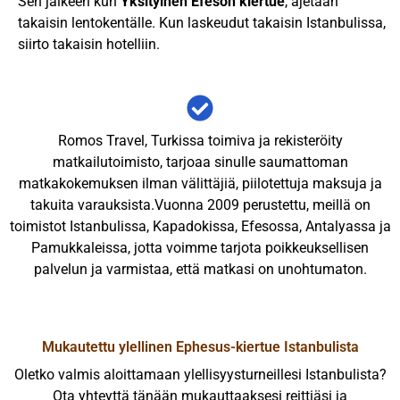
Sen jälkeen kun
Yksityinen Efeson kiertue
, ajetaan
takaisin lentokentälle. Kun laskeudut takaisin Istanbulissa,
siirto takaisin hotelliin.
Romos Travel, Turkissa toimiva ja rekisteröity
matkailutoimisto, tarjoaa sinulle saumattoman
matkakokemuksen ilman välittäjiä, piilotettuja maksuja ja
takuita varauksista.Vuonna 2009 perustettu, meillä on
toimistot Istanbulissa, Kapadokissa, Efesossa, Antalyassa ja
Pamukkaleissa, jotta voimme tarjota poikkeuksellisen
palvelun ja varmistaa, että matkasi on unohtumaton.
Mukautettu ylellinen Ephesus-kiertue Istanbulista
Oletko valmis aloittamaan ylellisyysturneillesi Istanbulista?
Ota yhteyttä tänään mukauttaaksesi reittiäsi ja