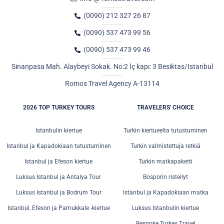
(0090) 212 327 26 87
(0090) 537 473 99 56
(0090) 537 473 99 46
Sinanpasa Mah. Alaybeyi Sokak. No:2 İç kapı: 3 Besiktas/Istanbul
Romos Travel Agency A-13114
2026 TOP TURKEY TOURS
TRAVELERS' CHOICE
Istanbulin kiertue
Turkin kiertueelta tutustuminen
Istanbul ja Kapadokiaan tutustuminen
Turkin valmistettuja retkiä
Istanbul ja Efeson kiertue
Turkin matkapaketti
Luksus Istanbul ja Antalya Tour
Bosporin risteilyt
Luksus Istanbul ja Bodrum Tour
Istanbul ja Kapadokiaan matka
Istanbul, Efeson ja Pamukkale -kiertue
Luksus Istanbulin kiertue
Bespoke Turkey Travel