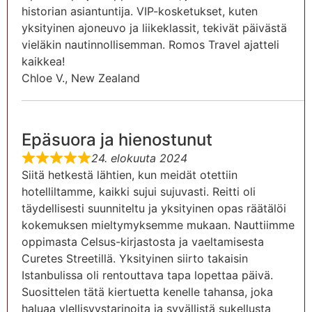
historian asiantuntija. VIP-kosketukset, kuten
yksityinen ajoneuvo ja liikeklassit, tekivät päivästä
vieläkin nautinnollisemman. Romos Travel ajatteli
kaikkea!
Chloe V., New Zealand
Epäsuora ja hienostunut
24. elokuuta 2024
Siitä hetkestä lähtien, kun meidät otettiin
hotelliltamme, kaikki sujui sujuvasti. Reitti oli
täydellisesti suunniteltu ja yksityinen opas räätälöi
kokemuksen mieltymyksemme mukaan. Nauttiimme
oppimasta Celsus-kirjastosta ja vaeltamisesta
Curetes Streetillä. Yksityinen siirto takaisin
Istanbulissa oli rentouttava tapa lopettaa päivä.
Suosittelen tätä kiertuetta kenelle tahansa, joka
haluaa ylellisyystarinoita ja syvällistä sukellusta