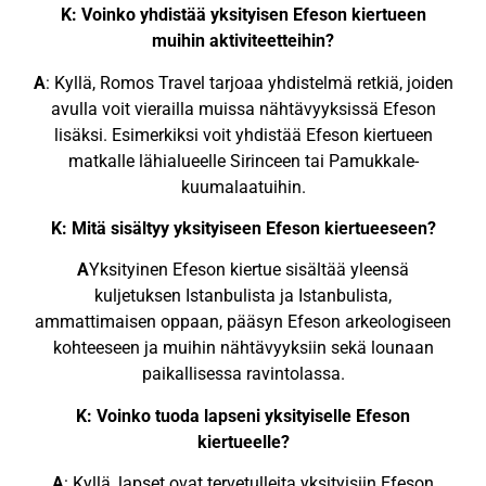
K: Voinko yhdistää yksityisen Efeson kiertueen
muihin aktiviteetteihin?
A
: Kyllä, Romos Travel tarjoaa yhdistelmä retkiä, joiden
avulla voit vierailla muissa nähtävyyksissä Efeson
lisäksi. Esimerkiksi voit yhdistää Efeson kiertueen
matkalle lähialueelle Sirinceen tai Pamukkale-
kuumalaatuihin.
K: Mitä sisältyy yksityiseen Efeson kiertueeseen?
A
Yksityinen Efeson kiertue sisältää yleensä
kuljetuksen Istanbulista ja Istanbulista,
ammattimaisen oppaan, pääsyn Efeson arkeologiseen
kohteeseen ja muihin nähtävyyksiin sekä lounaan
paikallisessa ravintolassa.
K: Voinko tuoda lapseni yksityiselle Efeson
kiertueelle?
A
: Kyllä, lapset ovat tervetulleita yksityisiin Efeson