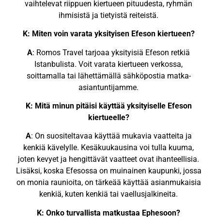
vaihtelevat riippuen kiertueen pituudesta, ryhmän
ihmisistä ja tietyistä reiteistä.
K: Miten voin varata yksityisen Efeson kiertueen?
A
: Romos Travel tarjoaa yksityisiä Efeson retkiä
Istanbulista. Voit varata kiertueen verkossa,
soittamalla tai lähettämällä sähköpostia matka-
asiantuntijamme.
K: Mitä minun pitäisi käyttää yksityiselle Efeson
kiertueelle?
A
: On suositeltavaa käyttää mukavia vaatteita ja
kenkiä kävelylle. Kesäkuukausina voi tulla kuuma,
joten kevyet ja hengittävät vaatteet ovat ihanteellisia.
Lisäksi, koska Efesossa on muinainen kaupunki, jossa
on monia raunioita, on tärkeää käyttää asianmukaisia
kenkiä, kuten kenkiä tai vaellusjalkineita.
K: Onko turvallista matkustaa Ephesoon?