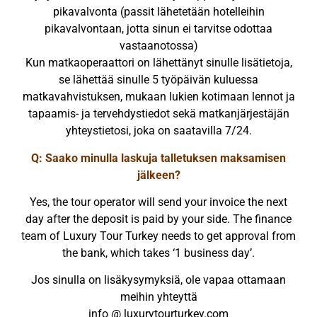
pikavalvonta (passit lähetetään hotelleihin
pikavalvontaan, jotta sinun ei tarvitse odottaa
vastaanotossa)
Kun matkaoperaattori on lähettänyt sinulle lisätietoja,
se lähettää sinulle 5 työpäivän kuluessa
matkavahvistuksen, mukaan lukien kotimaan lennot ja
tapaamis- ja tervehdystiedot sekä matkanjärjestäjän
yhteystietosi, joka on saatavilla 7/24.
Q: Saako minulla laskuja talletuksen maksamisen
jälkeen?
Yes, the tour operator will send your invoice the next
day after the deposit is paid by your side. The finance
team of Luxury Tour Turkey needs to get approval from
the bank, which takes ‘1 business day’.
Jos sinulla on lisäkysymyksiä, ole vapaa ottamaan
meihin yhteyttä
info @ luxurytourturkey.com