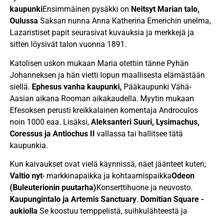
kaupunki
Ensimmäinen pysäkki on
Neitsyt Marian talo,
Oulussa
Saksan nunna Anna Katherina Emerichin unelma,
Lazaristiset papit seurasivat kuvauksia ja merkkejä ja
sitten löysivät talon vuonna 1891.
Katolisen uskon mukaan Maria otettiin tänne Pyhän
Johanneksen ja hän vietti lopun maallisesta elämästään
siellä.
Ephesus vanha kaupunki,
Pääkaupunki Vähä-
Aasian aikana Rooman aikakaudella. Myytin mukaan
Efesoksen perusti kreikkalainen komentaja Androculos
noin 1000 eaa. Lisäksi,
Aleksanteri Suuri, Lysimachus,
Coressus ja Antiochus II
vallassa tai hallitsee tätä
kaupunkia.
Kun kaivaukset ovat vielä käynnissä, näet jäänteet kuten;
Valtio nyt
- markkinapaikka ja kohtaamispaikka
Odeon
(Buleuterionin puutarha)
Konserttihuone ja neuvosto.
Kaupungintalo ja Artemis Sanctuary
.
Domitian Square -
aukiolla
Se koostuu temppelistä, suihkulähteestä ja