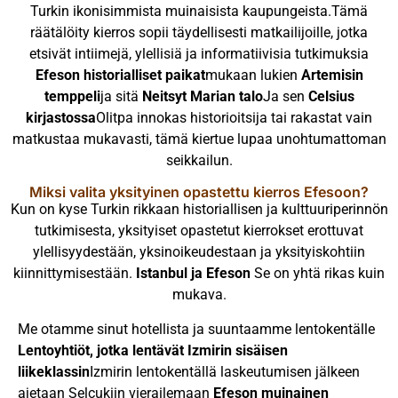
Turkin ikonisimmista muinaisista kaupungeista.Tämä
räätälöity kierros sopii täydellisesti matkailijoille, jotka
etsivät intiimejä, ylellisiä ja informatiivisia tutkimuksia
Efeson historialliset paikat
mukaan lukien
Artemisin
temppeli
ja sitä
Neitsyt Marian talo
Ja sen
Celsius
kirjastossa
Olitpa innokas historioitsija tai rakastat vain
matkustaa mukavasti, tämä kiertue lupaa unohtumattoman
seikkailun.
Miksi valita yksityinen opastettu kierros Efesoon?
Kun on kyse Turkin rikkaan historiallisen ja kulttuuriperinnön
tutkimisesta, yksityiset opastetut kierrokset erottuvat
ylellisyydestään, yksinoikeudestaan ja yksityiskohtiin
kiinnittymisestään.
Istanbul ja Efeson
Se on yhtä rikas kuin
mukava.
Me otamme sinut hotellista ja suuntaamme lentokentälle
Lentoyhtiöt, jotka lentävät Izmirin sisäisen
liikeklassin
Izmirin lentokentällä laskeutumisen jälkeen
ajetaan Selcukiin vierailemaan
Efeson muinainen