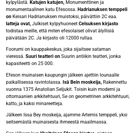
kylpylästä.
Katujen katujen,
Monumenttinen ja
monumentaalinen katu Efesossa.
Hadrianuksen temppeli
on
Keisari Hadrianuksen muistoksi, päivättiin 2C eaa.
latteja ovat,
Julkiset kylpyhuoneet
Celsuksen kirjasto
todistaa meille, että miten efesolaiset olivat älyllisiä
päivätään 2C. Ja kirjasto oli 12000 rullaa.
Foorumi on kauppakeskus, joka sijaitsee sataman
vieressä.
Suuri teatteri on
Suurin antiikin teatteri, jonka
kapasiteetti on 25 000.
Efeson muinaisen kaupungin jälkeen ajettiin lounaalle
paikallisessa ravintolassa.
Isä Bein moskeija,
Rakennettu
vuonna 1375 Anatolian Seljukit. Toisin kuin moderni ja
ottomaanien arkkitehtuuri, Se on geometrinen arkkitehtuuri,
katto, ja kaksi minareetteja.
Jälkeen Issa Bey moskeija, ajamme Artemis temppeli, yksi
seitsemästä muinaisesta ihmeestä maailmassa.