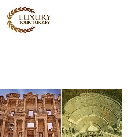
Turkey Tour Packages
Turkin matkapalvelut
Turkey Daily Tours
todistajat
Meistä
Ota yhteyttä