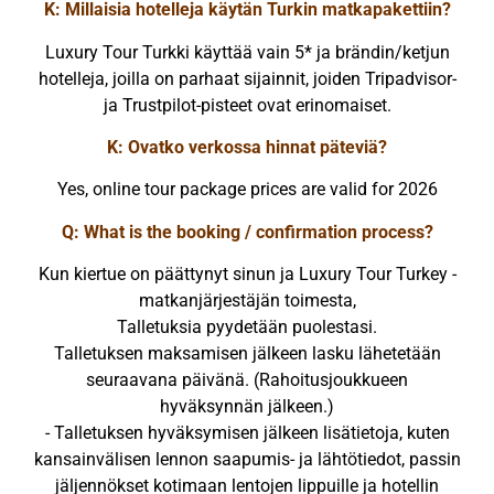
K: Millaisia hotelleja käytän Turkin matkapakettiin?
Luxury Tour Turkki käyttää vain 5* ja brändin/ketjun
hotelleja, joilla on parhaat sijainnit, joiden Tripadvisor-
ja Trustpilot-pisteet ovat erinomaiset.
K: Ovatko verkossa hinnat päteviä?
Yes, online tour package prices are valid for 2026
Q: What is the booking / confirmation process?
Kun kiertue on päättynyt sinun ja Luxury Tour Turkey -
matkanjärjestäjän toimesta,
Talletuksia pyydetään puolestasi.
Talletuksen maksamisen jälkeen lasku lähetetään
seuraavana päivänä. (Rahoitusjoukkueen
hyväksynnän jälkeen.)
- Talletuksen hyväksymisen jälkeen lisätietoja, kuten
kansainvälisen lennon saapumis- ja lähtötiedot, passin
jäljennökset kotimaan lentojen lippuille ja hotellin