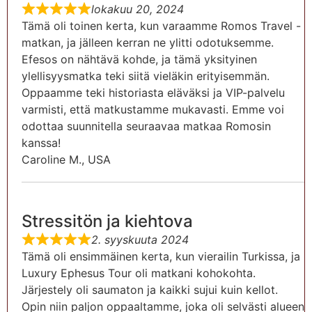
lokakuu 20, 2024
Tämä oli toinen kerta, kun varaamme Romos Travel -
matkan, ja jälleen kerran ne ylitti odotuksemme.
Efesos on nähtävä kohde, ja tämä yksityinen
ylellisyysmatka teki siitä vieläkin erityisemmän.
Oppaamme teki historiasta eläväksi ja VIP-palvelu
varmisti, että matkustamme mukavasti. Emme voi
odottaa suunnitella seuraavaa matkaa Romosin
kanssa!
Caroline M., USA
Stressitön ja kiehtova
2. syyskuuta 2024
Tämä oli ensimmäinen kerta, kun vierailin Turkissa, ja
Luxury Ephesus Tour oli matkani kohokohta.
Järjestely oli saumaton ja kaikki sujui kuin kellot.
Opin niin paljon oppaaltamme, joka oli selvästi alueen