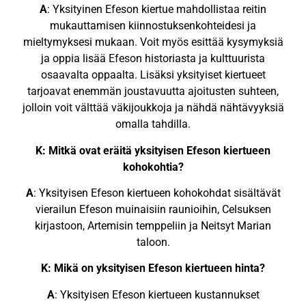
A
: Yksityinen Efeson kiertue mahdollistaa reitin
mukauttamisen kiinnostuksenkohteidesi ja
mieltymyksesi mukaan. Voit myös esittää kysymyksiä
ja oppia lisää Efeson historiasta ja kulttuurista
osaavalta oppaalta. Lisäksi yksityiset kiertueet
tarjoavat enemmän joustavuutta ajoitusten suhteen,
jolloin voit välttää väkijoukkoja ja nähdä nähtävyyksiä
omalla tahdilla.
K: Mitkä ovat eräitä yksityisen Efeson kiertueen
kohokohtia?
A
: Yksityisen Efeson kiertueen kohokohdat sisältävät
vierailun Efeson muinaisiin raunioihin, Celsuksen
kirjastoon, Artemisin temppeliin ja Neitsyt Marian
taloon.
K: Mikä on yksityisen Efeson kiertueen hinta?
A
: Yksityisen Efeson kiertueen kustannukset