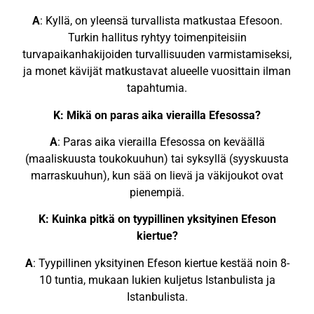
A
: Kyllä, on yleensä turvallista matkustaa Efesoon.
Turkin hallitus ryhtyy toimenpiteisiin
turvapaikanhakijoiden turvallisuuden varmistamiseksi,
ja monet kävijät matkustavat alueelle vuosittain ilman
tapahtumia.
K: Mikä on paras aika vierailla Efesossa?
A
: Paras aika vierailla Efesossa on keväällä
(maaliskuusta toukokuuhun) tai syksyllä (syyskuusta
marraskuuhun), kun sää on lievä ja väkijoukot ovat
pienempiä.
K: Kuinka pitkä on tyypillinen yksityinen Efeson
kiertue?
A
: Tyypillinen yksityinen Efeson kiertue kestää noin 8-
10 tuntia, mukaan lukien kuljetus Istanbulista ja
Istanbulista.