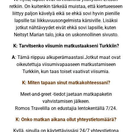
retkiin. On kuitenkin tärkeää muistaa, että kiertueeseen
liittyy paljon kävelyä eikä se ehkä sovi hyvin pienille
lapsille tai liikkuvuusongelmista kärsiville. Lisäksi
jotkut nähtävyydet eivät ehkä sovi lapsille, kuten
Neitsyt Marian talo, joka on uskonnollinen sivusto.
K: Tarvitsenko viisumin matkustaakseni Turkkiin?
A
: Tämä riippuu alkuperämaastasi.Jotkut maat ovat
oikeutettuja viisumivapaaseen matkustamiseen
Turkkiin, kun taas toiset vaativat viisumia.
K: Miten tapaan sinut matkakohteessani?
Meet-and-greet -tiedot jaetaan matkapaketin
vahvistamisen jälkeen.
Romos Travelilla on edustajia lentokentällä 7/24.
K: Onko matkan aikana ollut yhteystietomäärä?
Kyllä, sinulla on käytettävissäsi 24/7 yhteystietona