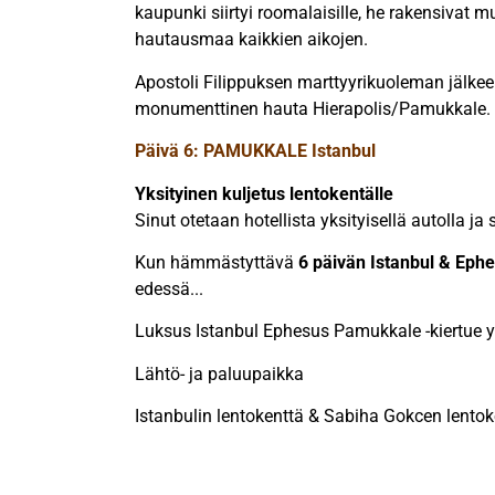
kaupunki siirtyi roomalaisille, he rakensivat mu
hautausmaa kaikkien aikojen.
Apostoli Filippuksen marttyyrikuoleman jälkee
monumenttinen hauta Hierapolis/Pamukkale.
Päivä 6: PAMUKKALE Istanbul
Yksityinen kuljetus lentokentälle
Sinut otetaan hotellista yksityisellä autolla ja
Kun hämmästyttävä
6 päivän Istanbul & Ep
edessä...
Luksus Istanbul Ephesus Pamukkale -kiertue yk
Lähtö- ja paluupaikka
Istanbulin lentokenttä & Sabiha Gokcen lentoke