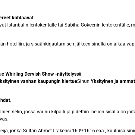
ereet kohtaavat.
ut Istanbulin lentokentälle tai Sabiha Gokcenin lentokentälle,
ään hotelliin, ja sisäänkirjautumisen jälkeen sinulla on aikaa va
ue Whirling Dervish Show -näyttelyssä
ksityinen vanhan kaupungin kiertue
Sinun
Yksityinen ja amma
ohdat
.
en neliö, jossa vaunu kilpailuja pidettiin. neliön sisällä on joit
väs.
ija, jonka Sultan Ahmet I rakensi 1609-1616 eaa., kuuluisa sinis