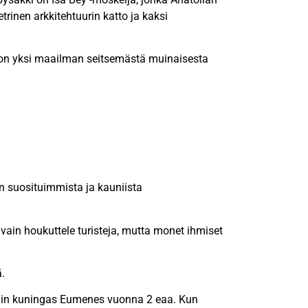
rinen arkkitehtuurin katto ja kaksi
a on yksi maailman seitsemästä muinaisesta
in suosituimmista ja kauniista
 vain houkuttele turisteja, mutta monet ihmiset
.
onin kuningas Eumenes vuonna 2 eaa. Kun