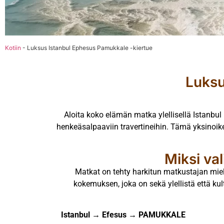
Kotiin
-
Luksus Istanbul Ephesus Pamukkale -kiertue
Luksu
Aloita koko elämän matka ylellisellä Istanbul
henkeäsalpaaviin travertineihin. Tämä yksinoike
Miksi va
Matkat on tehty harkitun matkustajan miel
kokemuksen, joka on sekä ylellistä että ku
Istanbul → Efesus → PAMUKKALE