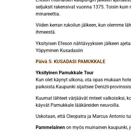
seljuksit rakensivat vuonna 1375. Toisin kuin 
minareettia.
Viiden kerran rukoilun jälkeen, kun olemme l
ihmeestä.
Yksityisen Efeson nähtävyyksien jälkeen ajetaan
Yöpyminen Kusadasiin
Päivä 5: KUSADASI PAMUKKALE
Yksityinen Pamukkale Tour
Kun olet käynyt ulkona, ota opas mukaan hotel
paikoista.Kaupunki sijaitsee Denizli-provinssis
Kuumat lähteet värjäävät rinteet valkoisiksi, 
käyvät Pamukkale lääkäreiden neuvoilla.
Uskotaan, että Cleopatra ja Marcus Antonio tu
Pammelainen
on myös muinainen kaupunki, j