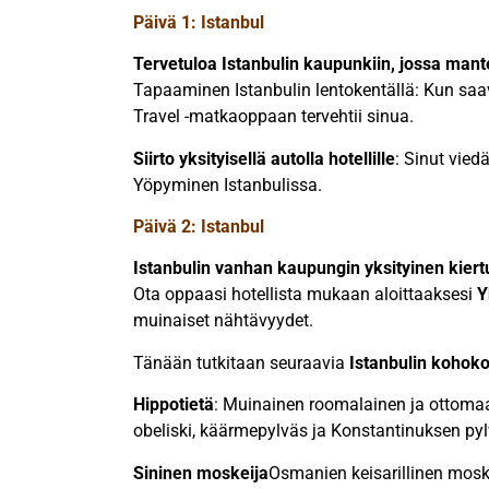
Päivä 1: Istanbul
Tervetuloa Istanbulin kaupunkiin, jossa mant
Tapaaminen Istanbulin lentokentällä: Kun saav
Travel -matkaoppaan tervehtii sinua.
Siirto yksityisellä autolla hotellille
: Sinut vied
Yöpyminen Istanbulissa.
Päivä 2: Istanbul
Istanbulin vanhan kaupungin yksityinen kiert
Ota oppaasi hotellista mukaan aloittaaksesi
Y
muinaiset nähtävyydet.
Tänään tutkitaan seuraavia
Istanbulin kohok
Hippotietä
: Muinainen roomalainen ja ottomaani
obeliski, käärmepylväs ja Konstantinuksen pyl
Sininen moskeija
Osmanien keisarillinen moske