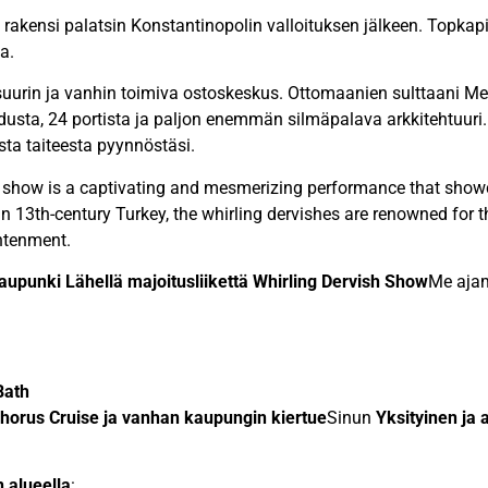
akensi palatsin Konstantinopolin valloituksen jälkeen. Topkapi-p
a.
uurin ja vanhin toimiva ostoskeskus. Ottomaanien sulttaani Me
usta, 24 portista ja paljon enemmän silmäpalava arkkitehtuur
ta taiteesta pyynnöstäsi.
h show is a captivating and mesmerizing performance that showca
in 13th-century Turkey, the whirling dervishes are renowned for t
ghtenment.
kaupunki
Lähellä majoitusliikettä Whirling Dervish Show
Me ajam
Bath
horus Cruise ja vanhan kaupungin kiertue
Sinun
Yksityinen ja
 alueella
: