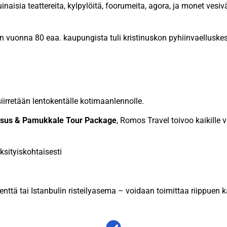
inaisia teattereita, kylpylöitä, foorumeita, agora, ja monet vesivä
n vuonna 80 eaa. kaupungista tuli kristinuskon pyhiinvaelluskes
 siirretään lentokentälle kotimaanlennolle.
hesus & Pamukkale Tour Package
, Romos Travel toivoo kaikille v
sityiskohtaisesti
nttä tai Istanbulin risteilyasema – voidaan toimittaa riippuen 