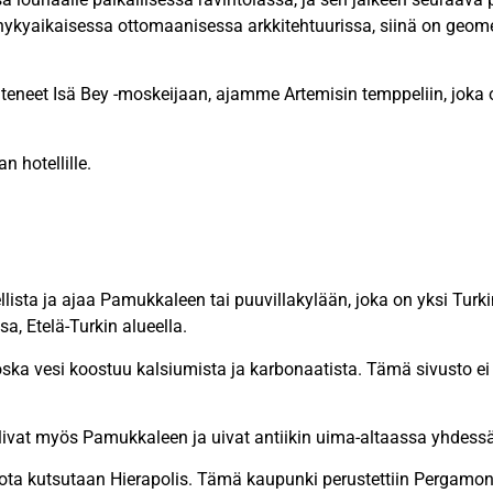
nykyaikaisessa ottomaanisessa arkkitehtuurissa, siinä on geomet
ähteneet Isä Bey -moskeijaan, ajamme Artemisin temppeliin, jok
 hotellille.
lista ja ajaa Pamukkaleen tai puuvillakylään, joka on yksi Turk
sa, Etelä-Turkin alueella.
koska vesi koostuu kalsiumista ja karbonaatista. Tämä sivusto ei
livat myös Pamukkaleen ja uivat antiikin uima-altaassa yhdessä
ota kutsutaan Hierapolis. Tämä kaupunki perustettiin Pergam