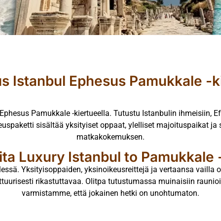
s Istanbul Ephesus Pamukkale -k
 Ephesus Pamukkale -kiertueella. Tutustu Istanbulin ihmeisiin, 
uspaketti sisältää yksityiset oppaat, ylelliset majoituspaikat
matkakokemuksen.
lita Luxury Istanbul to Pamukkale 
essä. Yksityisoppaiden, yksinoikeusreittejä ja vertaansa vailla 
lttuurisesti rikastuttavaa. Olitpa tutustumassa muinaisiin rauni
varmistamme, että jokainen hetki on unohtumaton.