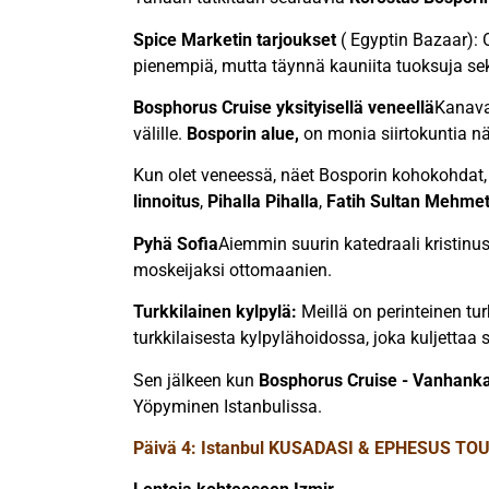
Spice Marketin tarjoukset
( Egyptin Bazaar): 
pienempiä, mutta täynnä kauniita tuoksuja sekoi
Bosphorus Cruise yksityisellä veneellä
Kanava
välille.
Bosporin alue,
on monia siirtokuntia nähd
Kun olet veneessä, näet Bosporin kohokohdat
linnoitus
,
Pihalla Pihalla
,
Fatih Sultan Mehmeti
Pyhä Sofia
Aiemmin suurin katedraali kristin
moskeijaksi ottomaanien.
Turkkilainen kylpylä:
Meillä on perinteinen t
turkkilaisesta kylpylähoidossa, joka kuljettaa 
Sen jälkeen kun
Bosphorus Cruise - Vanhankau
Yöpyminen Istanbulissa.
Päivä 4: Istanbul KUSADASI & EPHESUS TO