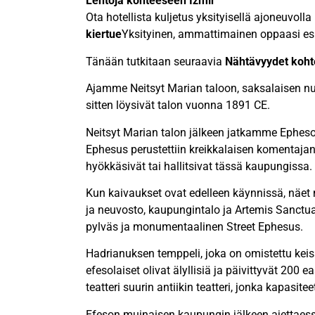
Lentoja kohteeseen Izmir
Ota hotellista kuljetus yksityisellä ajoneuvol
kiertue
Yksityinen, ammattimainen oppaasi esi
Tänään tutkitaan seuraavia
Nähtävyydet koht
Ajamme Neitsyt Marian taloon, saksalaisen nu
sitten löysivät talon vuonna 1891 CE.
Neitsyt Marian talon jälkeen jatkamme Ephe
Ephesus perustettiin kreikkalaisen komentajan
hyökkäsivät tai hallitsivat tässä kaupungissa.
Kun kaivaukset ovat edelleen käynnissä, näet 
ja neuvosto, kaupungintalo ja Artemis Sanctu
pylväs ja monumentaalinen Street Ephesus.
Hadrianuksen temppeli, joka on omistettu keisar
efesolaiset olivat älyllisiä ja päivittyvät 200 
teatteri suurin antiikin teatteri, jonka kapasitee
Efeson muinaisen kaupungin jälkeen ajettaessa