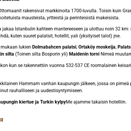
Ottomaanit rakensivat markkinoita 1700-luvulla. Toisin kuin Gr
tetuista mausteista, yrtteistä ja perinteisistä makeisista.
 jakaa Istanbulin kahteen mantereeseen ja ulottuu noin 32 k
ä, kuten suuret palatsit, hotellit, yali (yksityiset talot) jne.
, mukaan lukien
Dolmabahcen palatsi
,
Ortaköy moskeija
,
Palats
n silta
(Toinen silta Bosporin yli)
Maidenin torni
Nimeä muuta
uskon kun se rakennettiin vuonna 532-537 CE roomalainen keisa
urkkilainen Hammam vanhan kaupungin jälkeen, jossa on pimeä p
sinut rauhalliseen ja uudestisyntymiseen.
pungin kiertue ja Turkin kylpy
Me ajamme takaisin hotelliin.
UR