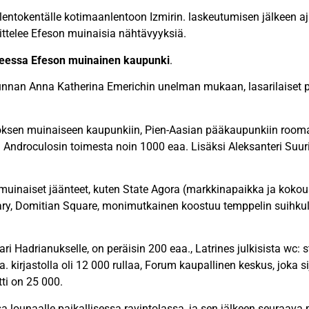
la lentokentälle kotimaanlentoon Izmirin. laskeutumisen jälkeen a
ttelee Efeson muinaisia nähtävyyksiä.
eessa Efeson muinainen kaupunki
.
nnan Anna Katherina Emerichin unelman mukaan, lasarilaiset pa
soksen muinaiseen kaupunkiin, Pien-Aasian pääkaupunkiin room
 Androculosin toimesta noin 1000 eaa. Lisäksi Aleksanteri Suuri
muinaiset jäänteet, kuten State Agora (markkinapaikka ja koko
ary, Domitian Square, monimutkainen koostuu temppelin suihkul
i Hadrianukselle, on peräisin 200 eaa., Latrines julkisista wc: st
eaa. kirjastolla oli 12 000 rullaa, Forum kaupallinen keskus, joka 
tti on 25 000.
 lounaalle paikallisessa ravintolassa, ja sen jälkeen seuraava 