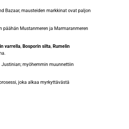
and Bazaar, mausteiden markkinat ovat paljon
m: n päähän Mustanmeren ja Marmaranmeren
in varrella
,
Bosporin silta
,
Rumelin
ma.
ri Justinian; myöhemmin muunnettiin
rosessi, joka alkaa myrkyttävästä