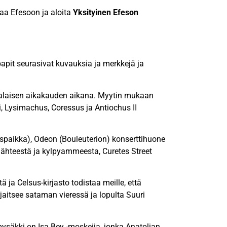
jaa Efesoon ja aloita
Yksityinen Efeson
pit seurasivat kuvauksia ja merkkejä ja
alaisen aikakauden aikana. Myytin mukaan
, Lysimachus, Coressus ja Antiochus II
uspaikka), Odeon (Bouleuterion) konserttihuone
ähteestä ja kylpyammeesta, Curetes Street
ä ja Celsus-kirjasto todistaa meille, että
sijaitsee sataman vieressä ja lopulta Suuri
pysäkki on Isa Bey -moskeija, jonka Anatolian