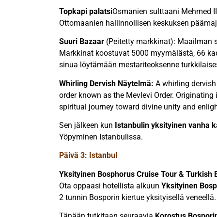
Topkapi palatsi
Osmanien sulttaani Mehmed II r
Ottomaanien hallinnollisen keskuksen päämaj
Suuri Bazaar
(Peitetty markkinat): Maailman s
Markkinat koostuvat 5000 myymälästä, 66 kad
sinua löytämään mestariteoksenne turkkilaises
Whirling Dervish Näytelmä:
A whirling dervis
order known as the Mevlevi Order. Originating 
spiritual journey toward divine unity and enli
Sen jälkeen kun
Istanbulin yksityinen vanha 
Yöpyminen Istanbulissa.
Päivä 3: Istanbul
Yksityinen Bosphorus Cruise Tour & Turkish 
Ota oppaasi hotellista alkuun
Yksityinen Bosp
2 tunnin Bosporin kiertue yksityisellä veneellä.
Tänään tutkitaan seuraavia
Korostus
Bosporin