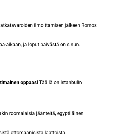
 matkatavaroiden ilmoittamisen jälkeen Romos
paa-aikaan, ja loput päivästä on sinun.
ttimainen oppaasi
Täällä on Istanbulin
akin roomalaisia jäänteitä, egyptiläinen
istä ottomaanisista laattoista.