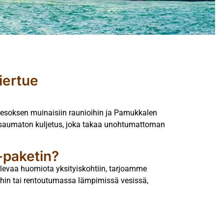
iertue
Efesoksen muinaisiin raunioihin ja Pamukkalen
 ja saumaton kuljetus, joka takaa unohtumattoman
-paketin?
olevaa huomiota yksityiskohtiin, tarjoamme
oihin tai rentoutumassa lämpimissä vesissä,