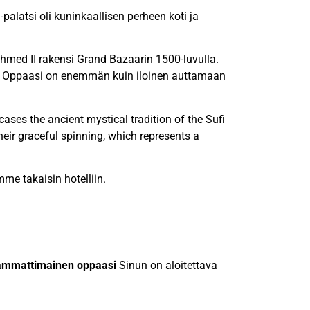
alatsi oli kuninkaallisen perheen koti ja
hmed II rakensi Grand Bazaarin 1500-luvulla.
i. Oppaasi on enemmän kuin iloinen auttamaan
ses the ancient mystical tradition of the Sufi
heir graceful spinning, which represents a
me takaisin hotelliin.
 ammattimainen oppaasi
Sinun on aloitettava