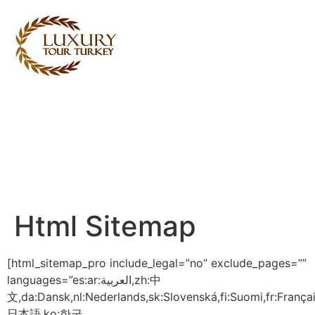
Turkey Tour Packages
Services de voyage Turquie
Turkey Daily Tours
Témoignages
sur nous
Contactez nous
Html Sitemap
[html_sitemap_pro include_legal=”no” exclude_pages=””
languages=”es:ar:العربية,zh:中
文,da:Dansk,nl:Nederlands,sk:Slovenská,fi:Suomi,fr:Français,d
日本語,ko:한국