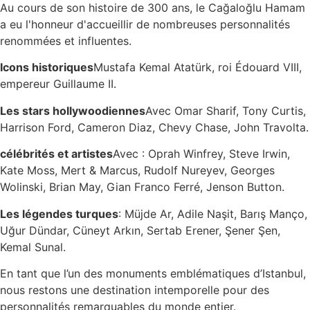
Au cours de son histoire de 300 ans, le Cağaloğlu Hamam
a eu l'honneur d'accueillir de nombreuses personnalités
renommées et influentes.
Icons historiques
Mustafa Kemal Atatürk, roi Édouard VIII,
empereur Guillaume II.
Les stars hollywoodiennes
Avec Omar Sharif, Tony Curtis,
Harrison Ford, Cameron Diaz, Chevy Chase, John Travolta.
célébrités et artistes
Avec : Oprah Winfrey, Steve Irwin,
Kate Moss, Mert & Marcus, Rudolf Nureyev, Georges
Wolinski, Brian May, Gian Franco Ferré, Jenson Button.
Les légendes turques
: Müjde Ar, Adile Naşit, Barış Manço,
Uğur Dündar, Cüneyt Arkın, Sertab Erener, Şener Şen,
Kemal Sunal.
En tant que l’un des monuments emblématiques d’Istanbul,
nous restons une destination intemporelle pour des
personnalités remarquables du monde entier.