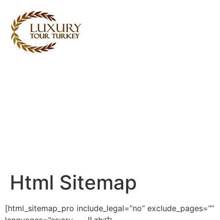
Turkey Tour Packages
Törökország utazási
szolgáltatások
Turkey Daily Tours
tanúvallomások
Rólunk
Kapcsolatba lépj velünk
Html Sitemap
[html_sitemap_pro include_legal=”no” exclude_pages=””