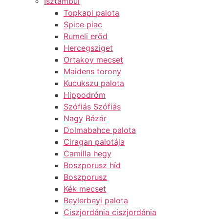
Isztambul
Topkapi palota
Spice piac
Rumeli erőd
Hercegsziget
Ortakoy mecset
Maidens torony
Kucukszu palota
Hippodróm
Szófiás Szófiás
Nagy Bázár
Dolmabahce palota
Ciragan palotája
Camilla hegy
Boszporusz híd
Boszporusz
Kék mecset
Beylerbeyi palota
Ciszjordánia ciszjordánia