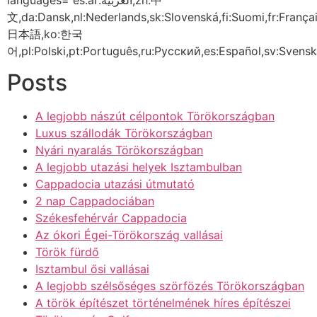
languages=”es:ar:العربية,zh:中
文,da:Dansk,nl:Nederlands,sk:Slovenská,fi:Suomi,fr:Français,d
日本語,ko:한국
어,pl:Polski,pt:Português,ru:Русский,es:Español,sv:Svensk
Posts
A legjobb nászút célpontok Törökországban
Luxus szállodák Törökországban
Nyári nyaralás Törökországban
A legjobb utazási helyek Isztambulban
Cappadocia utazási útmutató
2 nap Cappadociában
Székesfehérvár Cappadocia
Az ókori Égei-Törökország vallásai
Török fürdő
Isztambul ősi vallásai
A legjobb szélsőséges szörfözés Törökországban
A török építészet történelmének híres építészei