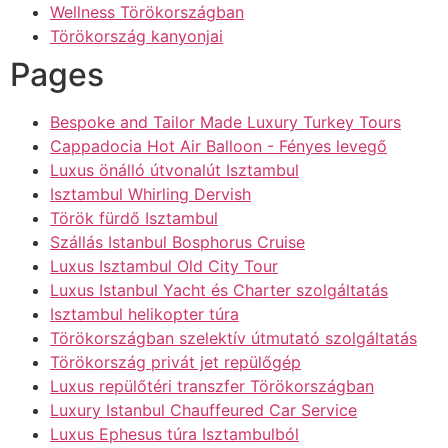
Wellness Törökországban
Törökország kanyonjai
Pages
Bespoke and Tailor Made Luxury Turkey Tours
Cappadocia Hot Air Balloon - Fényes levegő
Luxus önálló útvonalút Isztambul
Isztambul Whirling Dervish
Török fürdő Isztambul
Szállás Istanbul Bosphorus Cruise
Luxus Isztambul Old City Tour
Luxus Istanbul Yacht és Charter szolgáltatás
Isztambul helikopter túra
Törökországban szelektív útmutató szolgáltatás
Törökország privát jet repülőgép
Luxus repülőtéri transzfer Törökországban
Luxury Istanbul Chauffeured Car Service
Luxus Ephesus túra Isztambulból