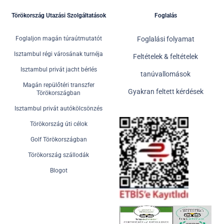
Törökország Utazási Szolgáltatások
Foglalás
Foglaljon magán túraútmutatót
Foglalási folyamat
Isztambul régi városának turnéja
Feltételek & feltételek
Isztambul privát jacht bérlés
tanúvallomások
Magán repülőtéri transzfer
Gyakran feltett kérdések
Törökországban
Isztambul privát autókölcsönzés
Törökország úti célok
Golf Törökországban
Törökország szállodák
Blogot