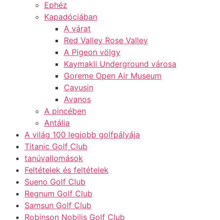
Ephéz
Kapadóciában
A várat
Red Valley Rose Valley
A Pigeon völgy
Kaymakli Underground városa
Goreme Open Air Museum
Cavusin
Avanos
A pincében
Antália
A világ 100 legjobb golfpályája
Titanic Golf Club
tanúvallomások
Feltételek és feltételek
Sueno Golf Club
Regnum Golf Club
Samsun Golf Club
Robinson Nobilis Golf Club