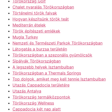
Törökország Golf
Chalet nyaralás Törökországban
Történelmi török falvak
Hogyan készítsünk török teát
Mediterrán ételek
Török építészeti emlékek
Mugla Turkey
Nemzeti és Természeti Parkok Törökországban
Látogatás a burzsa területén
Törökországban a szezonális gyümölcsök
Sípályák Törökországban
A legszebb helyek Isztambulban
Törökországban a Thermals Springs
Top dolgok, amiket meg kell tennie Isztambulban
Utazás Cappadocia területére
Utazás Antalya
Törökország termálközpontok
Törökország Wellness
Cappadocia két nap alatt