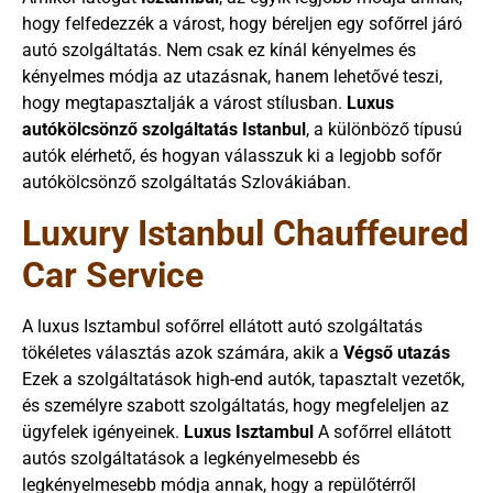
hogy felfedezzék a várost, hogy béreljen egy sofőrrel járó
autó szolgáltatás. Nem csak ez kínál kényelmes és
kényelmes módja az utazásnak, hanem lehetővé teszi,
hogy megtapasztalják a várost stílusban.
Luxus
autókölcsönző szolgáltatás Istanbul
, a különböző típusú
autók elérhető, és hogyan válasszuk ki a legjobb sofőr
autókölcsönző szolgáltatás Szlovákiában.
Luxury Istanbul Chauffeured
Car Service
A luxus Isztambul sofőrrel ellátott autó szolgáltatás
tökéletes választás azok számára, akik a
Végső utazás
Ezek a szolgáltatások high-end autók, tapasztalt vezetők,
és személyre szabott szolgáltatás, hogy megfeleljen az
ügyfelek igényeinek.
Luxus Isztambul
A sofőrrel ellátott
autós szolgáltatások a legkényelmesebb és
legkényelmesebb módja annak, hogy a repülőtérről