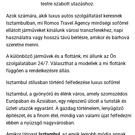
testre szabott utazáshoz.
Azok számára, akik luxus autós szolgáltatást keresnek
Isztambulban, mi Romos Travel Agency minőségi sofőrrel
ellátott járműveket kínálunk városi transzferekhez, napi
használatra vagy hosszú távú bérlésre, amikor és bárhová
szeretne menni.
A különböző járművek és a flottánk, mi állunk az Ön
szolgálatában 24/7. Választhat a modellek a mi flottánk
függően a rendelkezésre állás.
Isztambul stílusban történő felfedezése luxus sofőrrel
Isztambul, a gyönyörű és élénk város, amely szomszédos
Európában és Ázsiában, egy népszerű úticél a turisták és
üzleti utazók egyaránt. A gazdag történelem, lenyűgöző
építészet, és a finom étel, mindig van valami újat felfedezni
ebben a nyüzsgő nagyvárosban.
Amikor látogat
Isztambul
, az egyik legjobb módja annak,