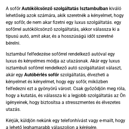
A sofőr
Autókölcsönző szolgáltatás Isztambulban
kiváló
lehetőség azok számára, akik szeretnék a kényelmet, hogy
egy sofőr, de nem akar fizetni egy luxus szolgáltatás. egy
sofőrrel autókölcsönző szolgáltatás, akkor válassza ki a
típusú autó, amit akar, és a hosszúságú időt szeretné
bérelni.
Isztambul felfedezése sofőrrel rendelkező autóval egy
luxus és kényelmes módja az utazásnak. Akár egy luxus
isztambuli sofőrrel rendelkező autó szolgáltatást választ,
akár egy
Autóbérlés sofőr
szolgáltatás, élvezheti a
kényelmet és kényelmet, hogy egy sofőr, miközben
felfedezni ezt a gyönyörű várost. Csak győződjön meg róla,
hogy a kutatás, és válassza ki a legjobb szolgáltatás az Ön
igényeinek, hogy biztosítsa a stresszmentes és élvezetes
utazás.
Kérjük, küldjön nekünk egy telefonhívást vagy e-mailt, hogy
a lehető leghamarabb válaszoljon a kérésére.