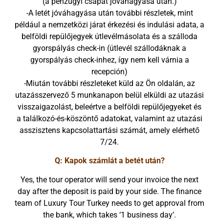
(a pénzügyi csapat jóváhagyása után.)
-A letét jóváhagyása után további részletek, mint
például a nemzetközi járat érkezési és indulási adata, a
belföldi repülőjegyek útlevélmásolata és a szálloda
gyorspályás check-in (útlevél szállodáknak a
gyorspályás check-inhez, így nem kell várnia a
recepción)
-Miután további részleteket küld az Ön oldalán, az
utazásszervező 5 munkanapon belül elküldi az utazási
visszaigazolást, beleértve a belföldi repülőjegyeket és
a találkozó-és-köszöntő adatokat, valamint az utazási
asszisztens kapcsolattartási számát, amely elérhető
7/24.
Q: Kapok számlát a betét után?
Yes, the tour operator will send your invoice the next
day after the deposit is paid by your side. The finance
team of Luxury Tour Turkey needs to get approval from
the bank, which takes ‘1 business day’.