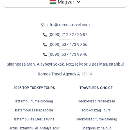
Magyar
info @ romostravel.com
(0090) 212 327 26 87
(0090) 537 473 99 56
(0090) 537 473 99 46
Sinanpasa Mah. Alaybeyi Sokak. No:2 İç kapı: 3 Besiktas/Istanbul
Romos Travel Agency A-13114
2026 TOP TURKEY TOURS
TRAVELERS' CHOICE
Isztambul turné csomag
Törökország felfedezése
Isztambul és Kapadócia
Törökország Tours
Isztambul és Efezus turné
Törökország turné csomag
Luxus Isztambul és Antalya Tour
Boszporusz hajóút