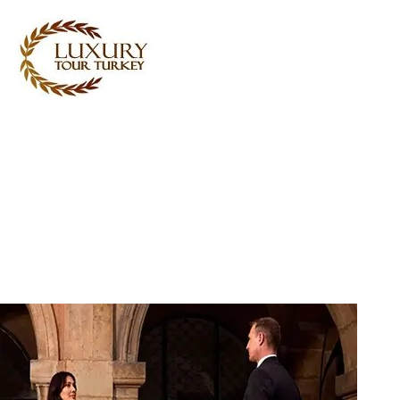
Turkey Tour Packages
Törökország utazási
szolgáltatások
Turkey Daily Tours
tanúvallomások
Rólunk
Kapcsolatba lépj velünk