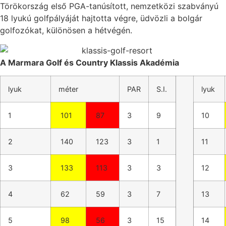
Törökország első PGA-tanúsított, nemzetközi szabványú
18 lyukú golfpályáját hajtotta végre, üdvözli a bolgár
golfozókat, különösen a hétvégén.
A Marmara Golf és Country Klassis Akadémia
lyuk
méter
PAR
S.I.
lyuk
1
101
87
3
9
10
2
140
123
3
1
11
3
133
113
3
3
12
4
62
59
3
7
13
5
98
56
3
15
14