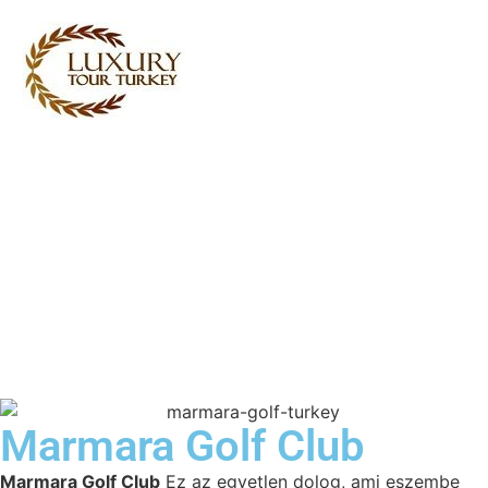
Turkey Tour Packages
Törökország utazási
szolgáltatások
Turkey Daily Tours
tanúvallomások
Rólunk
Kapcsolatba lépj velünk
Marmara Golf Club
Marmara Golf Club
Ez az egyetlen dolog, ami eszembe