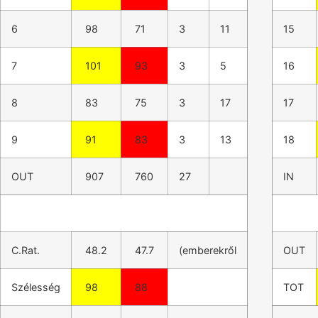
6
98
71
3
11
15
7
101
93
3
5
16
8
83
75
3
17
17
9
91
83
3
13
18
OUT
907
760
27
IN
C.Rat.
48.2
47.7
(emberekről
OUT
Szélesség
98
88
TOT