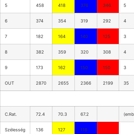
5
458
418
376
346
5
6
374
354
319
292
4
7
182
164
140
125
3
8
382
359
320
308
4
9
173
162
150
150
3
OUT
2870
2655
2366
2199
35
C.Rat.
72.4
70.3
67.2
(emb
Szélesség
136
127
118