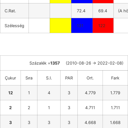
C.Rat.
72.4
69.4
(A h
Szélesség
131
122
Százalék =
1357
(2010-08-26 -> 2022-02-08)
Çukur
Sıra
S.I.
PAR
Ort.
Fark
12
1
4
3
4.779
1.779
2
2
1
3
4.711
1.711
3
3
3
3
4.668
1.668