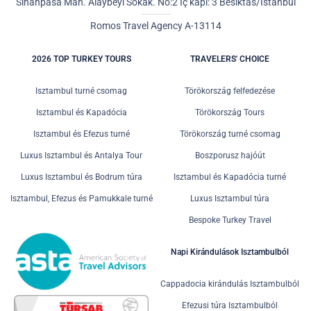
Sinanpasa Mah. Alaybeyi Sokak. No:2 İç kapı: 3 Besiktas/Istanbul
Romos Travel Agency A-13114
2026 TOP TURKEY TOURS
TRAVELERS' CHOICE
Isztambul turné csomag
Törökország felfedezése
Isztambul és Kapadócia
Törökország Tours
Isztambul és Efezus turné
Törökország turné csomag
Luxus Isztambul és Antalya Tour
Boszporusz hajóút
Luxus Isztambul és Bodrum túra
Isztambul és Kapadócia turné
Isztambul, Efezus és Pamukkale turné
Luxus Isztambul túra
Bespoke Turkey Travel
Napi Kirándulások Isztambulból
Cappadocia kirándulás Isztambulból
Efezusi túra Isztambulból