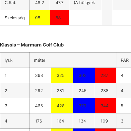
C.Rat.
48.2
47.7
(A hölgyek
Szélesség
98
88
Klassis – Marmara Golf Club
lyuk
méter
PAR
1
368
325
303
287
4
2
292
281
245
238
4
3
465
428
379
344
5
4
176
164
134
109
3