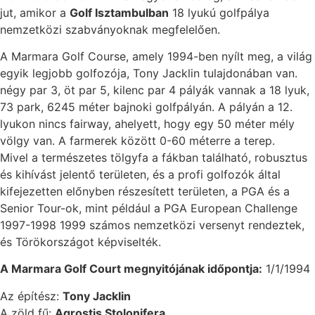
jut, amikor a
Golf Isztambulban
18 lyukú golfpálya
nemzetközi szabványoknak megfelelően.
A Marmara Golf Course, amely 1994-ben nyílt meg, a világ
egyik legjobb golfozója, Tony Jacklin tulajdonában van.
négy par 3, öt par 5, kilenc par 4 pályák vannak a 18 lyuk,
73 park, 6245 méter bajnoki golfpályán. A pályán a 12.
lyukon nincs fairway, ahelyett, hogy egy 50 méter mély
völgy van. A farmerek között 0-60 méterre a terep.
Mivel a természetes tölgyfa a fákban található, robusztus
és kihívást jelentő területen, és a profi golfozók által
kifejezetten előnyben részesített területen, a PGA és a
Senior Tour-ok, mint például a PGA European Challenge
1997-1998 1999 számos nemzetközi versenyt rendeztek,
és Törökországot képviselték.
A Marmara Golf Court megnyitójának időpontja:
1/1/1994
Az építész:
Tony Jacklin
A zöld fű:
Agrostis Stolonifera