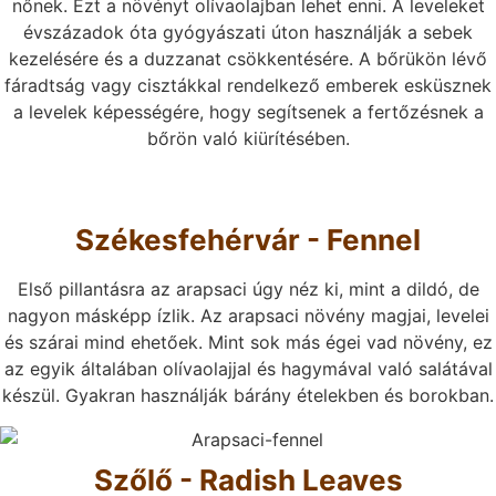
nőnek. Ezt a növényt olívaolajban lehet enni. A leveleket
évszázadok óta gyógyászati úton használják a sebek
kezelésére és a duzzanat csökkentésére. A bőrükön lévő
fáradtság vagy cisztákkal rendelkező emberek esküsznek
a levelek képességére, hogy segítsenek a fertőzésnek a
bőrön való kiürítésében.
Székesfehérvár - Fennel
Első pillantásra az arapsaci úgy néz ki, mint a dildó, de
nagyon másképp ízlik. Az arapsaci növény magjai, levelei
és szárai mind ehetőek. Mint sok más égei vad növény, ez
az egyik általában olívaolajjal és hagymával való salátával
készül. Gyakran használják bárány ételekben és borokban.
Szőlő - Radish Leaves