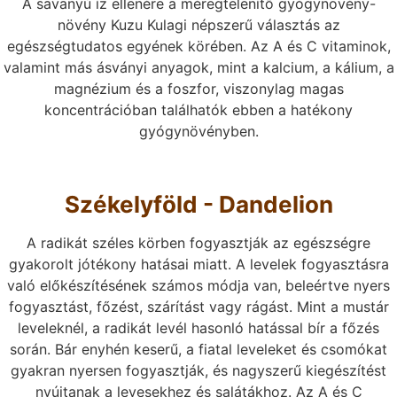
A savanyú íz ellenére a méregtelenítő gyógynövény-
növény Kuzu Kulagi népszerű választás az
egészségtudatos egyének körében. Az A és C vitaminok,
valamint más ásványi anyagok, mint a kalcium, a kálium, a
magnézium és a foszfor, viszonylag magas
koncentrációban találhatók ebben a hatékony
gyógynövényben.
Székelyföld - Dandelion
A radikát széles körben fogyasztják az egészségre
gyakorolt jótékony hatásai miatt. A levelek fogyasztásra
való előkészítésének számos módja van, beleértve nyers
fogyasztást, főzést, szárítást vagy rágást. Mint a mustár
leveleknél, a radikát levél hasonló hatással bír a főzés
során. Bár enyhén keserű, a fiatal leveleket és csomókat
gyakran nyersen fogyasztják, és nagyszerű kiegészítést
nyújtanak a levesekhez és salátákhoz. Az A és C