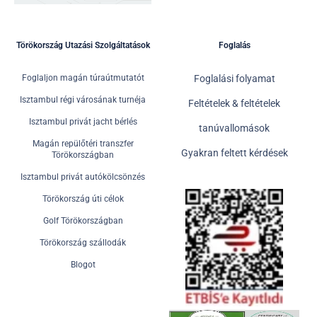
Törökország Utazási Szolgáltatások
Foglalás
Foglaljon magán túraútmutatót
Foglalási folyamat
Isztambul régi városának turnéja
Feltételek & feltételek
Isztambul privát jacht bérlés
tanúvallomások
Magán repülőtéri transzfer
Gyakran feltett kérdések
Törökországban
Isztambul privát autókölcsönzés
Törökország úti célok
Golf Törökországban
Törökország szállodák
Blogot