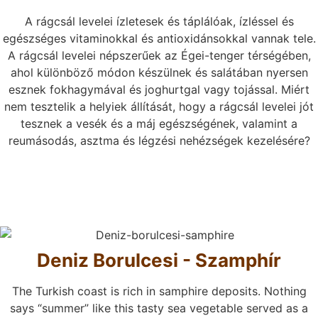
A rágcsál levelei ízletesek és táplálóak, ízléssel és
egészséges vitaminokkal és antioxidánsokkal vannak tele.
A rágcsál levelei népszerűek az Égei-tenger térségében,
ahol különböző módon készülnek és salátában nyersen
esznek fokhagymával és joghurtgal vagy tojással. Miért
nem tesztelik a helyiek állítását, hogy a rágcsál levelei jót
tesznek a vesék és a máj egészségének, valamint a
reumásodás, asztma és légzési nehézségek kezelésére?
Deniz Borulcesi - Szamphír
The Turkish coast is rich in samphire deposits. Nothing
says “summer” like this tasty sea vegetable served as a