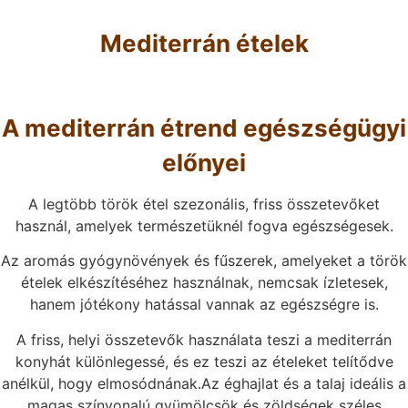
Mediterrán ételek
A mediterrán étrend egészségügyi
előnyei
A legtöbb török étel szezonális, friss összetevőket
használ, amelyek természetüknél fogva egészségesek.
Az aromás gyógynövények és fűszerek, amelyeket a török
ételek elkészítéséhez használnak, nemcsak ízletesek,
hanem jótékony hatással vannak az egészségre is.
A friss, helyi összetevők használata teszi a mediterrán
konyhát különlegessé, és ez teszi az ételeket telítődve
anélkül, hogy elmosódnának.Az éghajlat és a talaj ideális a
magas színvonalú gyümölcsök és zöldségek széles