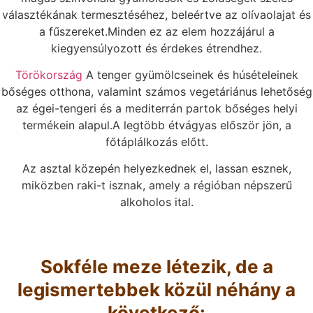
választékának termesztéséhez, beleértve az olívaolajat és
a fűszereket.Minden ez az elem hozzájárul a
kiegyensúlyozott és érdekes étrendhez.
Törökország
A tenger gyümölcseinek és húsételeinek
bőséges otthona, valamint számos vegetáriánus lehetőség
az égei-tengeri és a mediterrán partok bőséges helyi
termékein alapul.A legtöbb étvágyas először jön, a
főtáplálkozás előtt.
Az asztal közepén helyezkednek el, lassan esznek,
miközben raki-t isznak, amely a régióban népszerű
alkoholos ital.
Sokféle meze létezik, de a
legismertebbek közül néhány a
következő: