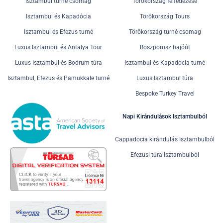
Isztambul turné csomag
Törökország felfedezése
Isztambul és Kapadócia
Törökország Tours
Isztambul és Efezus turné
Törökország turné csomag
Luxus Isztambul és Antalya Tour
Boszporusz hajóút
Luxus Isztambul és Bodrum túra
Isztambul és Kapadócia turné
Isztambul, Efezus és Pamukkale turné
Luxus Isztambul túra
Bespoke Turkey Travel
Napi Kirándulások Isztambulból
Cappadocia kirándulás Isztambulból
Efezusi túra Isztambulból