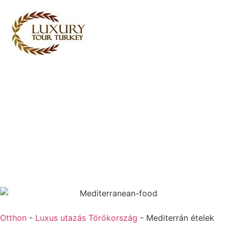
Turkey Tour Packages
Törökország utazási
szolgáltatások
Turkey Daily Tours
tanúvallomások
Rólunk
Kapcsolatba lépj velünk
Otthon
-
Luxus utazás Törökország
-
Mediterrán ételek