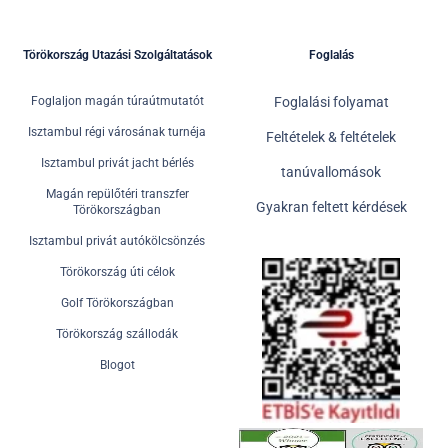
Törökország Utazási Szolgáltatások
Foglalás
Foglaljon magán túraútmutatót
Foglalási folyamat
Isztambul régi városának turnéja
Feltételek & feltételek
Isztambul privát jacht bérlés
tanúvallomások
Magán repülőtéri transzfer
Gyakran feltett kérdések
Törökországban
Isztambul privát autókölcsönzés
Törökország úti célok
Golf Törökországban
Törökország szállodák
Blogot