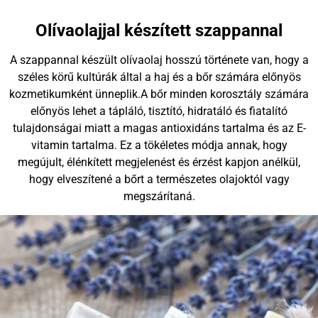
Olívaolajjal készített szappannal
A szappannal készült olívaolaj hosszú története van, hogy a
széles körű kultúrák által a haj és a bőr számára előnyös
kozmetikumként ünneplik.A bőr minden korosztály számára
előnyös lehet a tápláló, tisztító, hidratáló és fiatalító
tulajdonságai miatt a magas antioxidáns tartalma és az E-
vitamin tartalma. Ez a tökéletes módja annak, hogy
megújult, élénkített megjelenést és érzést kapjon anélkül,
hogy elveszítené a bőrt a természetes olajoktól vagy
megszárítaná.