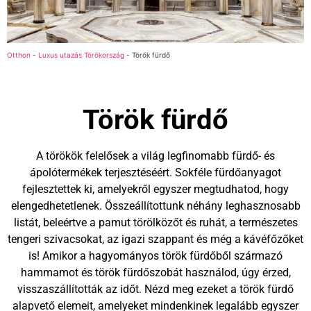
Otthon
-
Luxus utazás Törökország
-
Török fürdő
Török fürdő
A törökök felelősek a világ legfinomabb fürdő- és
ápolótermékek terjesztéséért. Sokféle fürdőanyagot
fejlesztettek ki, amelyekről egyszer megtudhatod, hogy
elengedhetetlenek. Összeállítottunk néhány leghasznosabb
listát, beleértve a pamut törölközőt és ruhát, a természetes
tengeri szivacsokat, az igazi szappant és még a kávéfőzőket
is! Amikor a hagyományos török fürdőből származó
hammamot és török fürdőszobát használod, úgy érzed,
visszaszállították az időt. Nézd meg ezeket a török fürdő
alapvető elemeit, amelyeket mindenkinek legalább egyszer