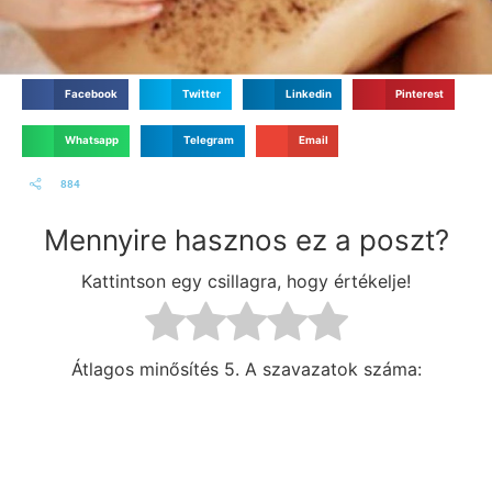
Facebook
Twitter
Linkedin
Pinterest
Whatsapp
Telegram
Email
884
Mennyire hasznos ez a poszt?
Kattintson egy csillagra, hogy értékelje!
Átlagos minősítés
5. A szavazatok száma: