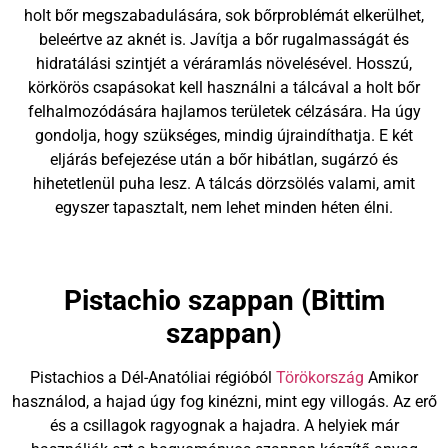
holt bőr megszabadulására, sok bőrproblémát elkerülhet,
beleértve az aknét is. Javítja a bőr rugalmasságát és
hidratálási szintjét a véráramlás növelésével. Hosszú,
körkörös csapásokat kell használni a tálcával a holt bőr
felhalmozódására hajlamos területek célzására. Ha úgy
gondolja, hogy szükséges, mindig újraindíthatja. E két
eljárás befejezése után a bőr hibátlan, sugárzó és
hihetetlenül puha lesz. A tálcás dörzsölés valami, amit
egyszer tapasztalt, nem lehet minden héten élni.
Pistachio szappan (Bittim
szappan)
Pistachios a Dél-Anatóliai régióból
Törökország
Amikor
használod, a hajad úgy fog kinézni, mint egy villogás. Az erő
és a csillagok ragyognak a hajadra. A helyiek már