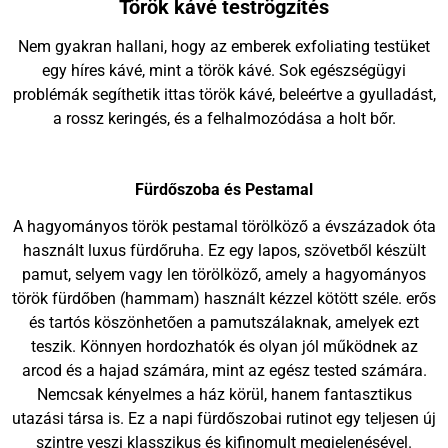
Török kávé teströgzítés
Nem gyakran hallani, hogy az emberek exfoliating testüket
egy híres kávé, mint a török kávé. Sok egészségügyi
problémák segíthetik ittas török kávé, beleértve a gyulladást,
a rossz keringés, és a felhalmozódása a holt bőr.
Fürdőszoba és Pestamal
A hagyományos török pestamal törölköző a évszázadok óta
használt luxus fürdőruha. Ez egy lapos, szövetből készült
pamut, selyem vagy len törölköző, amely a hagyományos
török fürdőben (hammam) használt kézzel kötött széle. erős
és tartós köszönhetően a pamutszálaknak, amelyek ezt
teszik. Könnyen hordozhatók és olyan jól működnek az
arcod és a hajad számára, mint az egész tested számára.
Nemcsak kényelmes a ház körül, hanem fantasztikus
utazási társa is. Ez a napi fürdőszobai rutinot egy teljesen új
szintre veszi klasszikus és kifinomult megjelenésével.