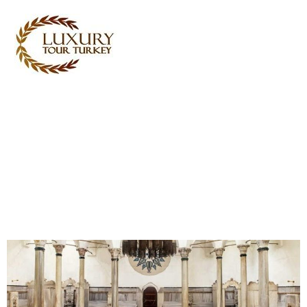
Turkey Tour Packages
Törökország utazási
szolgáltatások
Turkey Daily Tours
tanúvallomások
Rólunk
Kapcsolatba lépj velünk