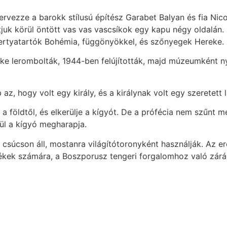
ervezze a barokk stílusú építész Garabet Balyan és fia Nic
tjuk körül öntött vas vas vascsíkok egy kapu négy oldalán
gyertyatartók Bohémia, függönyökkel, és szőnyegek Hereke.
ike lerombolták, 1944-ben felújították, majd múzeumként n
az, hogy volt egy király, és a királynak volt egy szeretett 
en a földtől, és elkerülje a kígyót. De a prófécia nem szűn
ül a kígyó megharapja.
s csúcson áll, mostanra világítótoronyként használják. Az e
székek számára, a Boszporusz tengeri forgalomhoz való zár