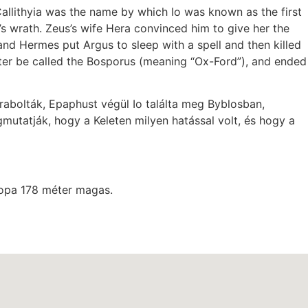
allithyia was the name by which Io was known as the first
a’s wrath. Zeus’s wife Hera convinced him to give her the
nd Hermes put Argus to sleep with a spell and then killed
later be called the Bosporus (meaning “Ox-Ford”), and ended
lrabolták, Epaphust végül Io találta meg Byblosban,
gmutatják, hogy a Keleten milyen hatással volt, és hogy a
lopa 178 méter magas.