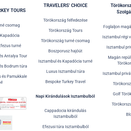
TRAVELERS' CHOICE
Törökors
RKEY TOURS
Szolgá
Törökország felfedezése
rné csomag
Foglaljon mag
Törökország Tours
 Kapadócia
Isztambul régi 
Törökország turné csomag
Efezus turné
Isztambul pri
Boszporusz hajóút
és Antalya Tour
Magán repülő
Isztambul és Kapadócia turné
Töröko
és Bodrum túra
Luxus Isztambul túra
Isztambul priv
s és Pamukkale
Bespoke Turkey Travel
né
Törökorsz
Golf Tör
Napi Kirándulások Isztambulból
Törökorsz
Cappadocia kirándulás
Bl
Isztambulból
Efezusi túra Isztambulból