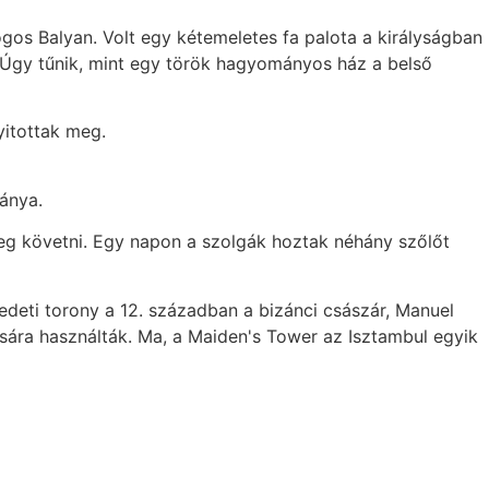
ogos Balyan. Volt egy kétemeletes fa palota a királyságban
. Úgy tűnik, mint egy török hagyományos ház a belső
yitottak meg.
lánya.
t meg követni. Egy napon a szolgák hoztak néhány szőlőt
redeti torony a 12. században a bizánci császár, Manuel
ására használták. Ma, a Maiden's Tower az Isztambul egyik