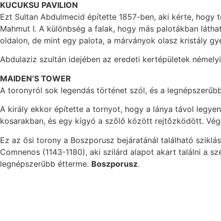
KUCUKSU PAVILION
Ezt Sultan Abdulmecid építette 1857-ben, aki kérte, hogy t
Mahmut I. A különbség a falak, hogy más palotákban látha
oldalon, de mint egy palota, a márványok olasz kristály 
Abdulaziz szultán idejében az eredeti kertépületek némely
MAIDEN’S TOWER
A toronyról sok legendás történet szól, és a legnépszerűbb 
A király ekkor építette a tornyot, hogy a lánya távol legy
kosarakban, és egy kígyó a szőlő között rejtőzködött. Vég
Ez az ősi torony a Boszporusz bejáratánál található sziklá
Comnenos (1143-1180), aki szilárd alapot akart találni a 
legnépszerűbb étterme.
Boszporusz
.