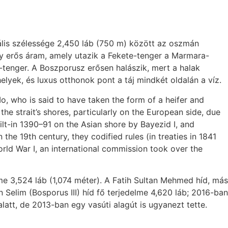
ális szélessége 2,450 láb (750 m) között az oszmán
y erős áram, amely utazik a Fekete-tenger a Marmara-
-tenger. A Boszporusz erősen halászik, mert a halak
lyek, és luxus otthonok pont a táj mindkét oldalán a víz.
, who is said to have taken the form of a heifer and
he strait’s shores, particularly on the European side, due
built-in 1390–91 on the Asian shore by Bayezid I, and
he 19th century, they codified rules (in treaties in 1841
rld War I, an international commission took over the
lme 3,524 láb (1,074 méter). A Fatih Sultan Mehmed híd, más
 Selim (Bosporus III) híd fő terjedelme 4,620 láb; 2016-ban
att, de 2013-ban egy vasúti alagút is ugyanezt tette.