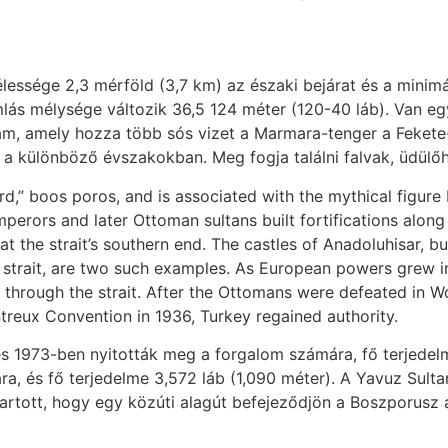
lessége 2,3 mérföld (3,7 km) az északi bejárat és a minim
lás mélysége változik 36,5 124 méter (120-40 láb). Van eg
ram, amely hozza több sós vizet a Marmara-tenger a Fekete
a különböző évszakokban. Meg fogja találni falvak, üdülőhe
 boos poros, and is associated with the mythical figure Io
erors and later Ottoman sultans built fortifications along t
n at the strait’s southern end. The castles of Anadoluhisar, 
 strait, are two such examples. As European powers grew in t
through the strait. After the Ottomans were defeated in Wo
ontreux Convention in 1936, Turkey regained authority.
, és 1973-ben nyitották meg a forgalom számára, fő terjede
, és fő terjedelme 3,572 láb (1,090 méter). A Yavuz Sultan
rtott, hogy egy közúti alagút befejeződjön a Boszporusz al