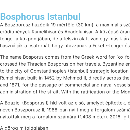
Bosphorus Istanbul
A Boszporusz húzódik 19 mérföld (30 km), a maximális szé
erődítmények Rumelihisar és Anadoluhisar. A középső áram
tenger a központjában, de a felszín alatt van egy másik á
használják a csatornát, hogy utazzanak a Fekete-tenger és 
The name Bosporus comes from the Greek word for “ox ford,”
crossed the Thracian Bosporus on her travels. Byzantine emp
to the city of Constantinople’s (Istanbul) strategic locatio
Rumelihisar, built-in 1452 by Mehmed II, directly across the
and 1871) for the passage of commercial and naval vessels 
administration of the strait. With the ratification of the M
A Boaziçi (Bosporus I) híd volt az első, amelyet építettek
néven Boszporusz II, 1988-ban nyílt meg a forgalom számára
nyitották meg a forgalom számára (1,408 méter). 2016-ig ta
A görög mitológiában