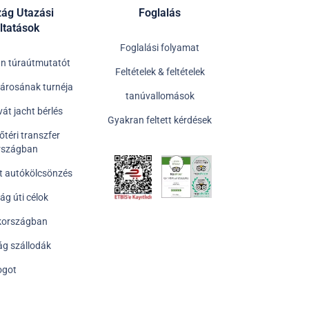
zág Utazási
Foglalás
ltatások
Foglalási folyamat
án túraútmutatót
Feltételek & feltételek
városának turnéja
tanúvallomások
vát jacht bérlés
Gyakran feltett kérdések
téri transzfer
rszágban
át autókölcsönzés
ág úti célok
ökországban
ág szállodák
ogot