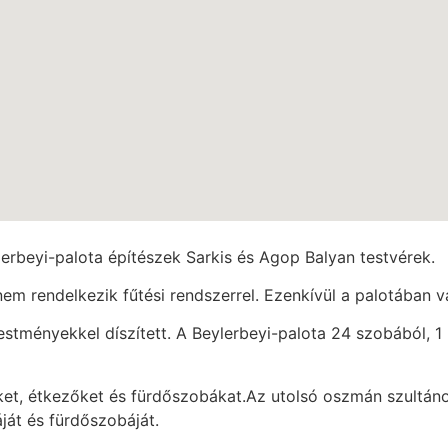
erbeyi-palota építészek Sarkis és Agop Balyan testvérek.
nem rendelkezik fűtési rendszerrel. Ezenkívül a palotában 
estményekkel díszített. A Beylerbeyi-palota 24 szobából, 1
ket, étkezőket és fürdőszobákat.Az utolsó oszmán szultáno
ját és fürdőszobáját.