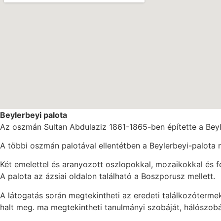
Beylerbeyi palota
Az oszmán Sultan Abdulaziz 1861-1865-ben építette a Beyl
A többi oszmán palotával ellentétben a Beylerbeyi-palota 
Két emelettel és aranyozott oszlopokkal, mozaikokkal és f
A palota az ázsiai oldalon található a Boszporusz mellett.
A látogatás során megtekintheti az eredeti találkozóterme
halt meg. ma megtekintheti tanulmányi szobáját, hálószobá