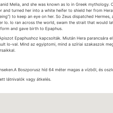
eanid Melia, and she was known as Io in Greek mythology. C
her and turned her into a white heifer to shield her from Her
eing”) to keep an eye on her. So Zeus dispatched Hermes, a
er Io. Io ran across the world, swam the strait that would 
 form and gave birth to Epaphus.
át, Apiszot Epaphushoz kapcsolták. Miután Hera parancsára e
rsult Io-val. Mind az egyiptomi, mind a szíriai szakaszok me
saikkal.
nenseken.A Boszporusz híd 64 méter magas a vízből, és osz
t látnivalók vagy átkelés.