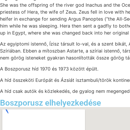
She was the offspring of the river god Inachus and the Oc
priestess of Hera, the wife of Zeus. Zeus fell in love with 
heifer in exchange for sending Argus Panoptes (“the All-Se
him while he was sleeping. Hera then sent a gadfly to both
up in Egypt, where she was changed back into her original
Az egyiptomi istennő, Ízisz társult Io-val, és a szent bik
Szíriában. Ebben a mítoszban Astarte, a szíriai istennő, tá
nem görög isteneket gyakran hasonlították össze görög tár
A Boszporusz híd 1970 és 1973 között épült.
A híd összeköti Európát és Ázsiát isztambuli/török konti
A híd csak autók és közlekedés, de gyalog nem megengedet
Boszporusz elhelyezkedése