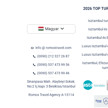
2026 TOP TU
Isztambul tu
Magyar
Isztambul és
Isztambul és 
Luxus Isztambul 
info @ romostravel.com
Luxus Isztambul 
(0090) 212 327 26 87
Isztambul, Efezu
(0090) 537 473 99 56
tur
(0090) 537 473 99 46
Sinanpasa Mah. Alaybeyi Sokak.
No:2 İç kapı: 3 Besiktas/Istanbul
Romos Travel Agency A-13114