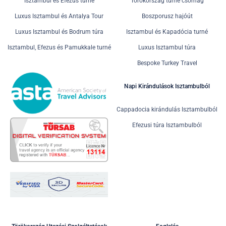
Isztambul és Efezus turné
Törökország turné csomag
Luxus Isztambul és Antalya Tour
Boszporusz hajóút
Luxus Isztambul és Bodrum túra
Isztambul és Kapadócia turné
Isztambul, Efezus és Pamukkale turné
Luxus Isztambul túra
Bespoke Turkey Travel
Napi Kirándulások Isztambulból
Cappadocia kirándulás Isztambulból
Efezusi túra Isztambulból