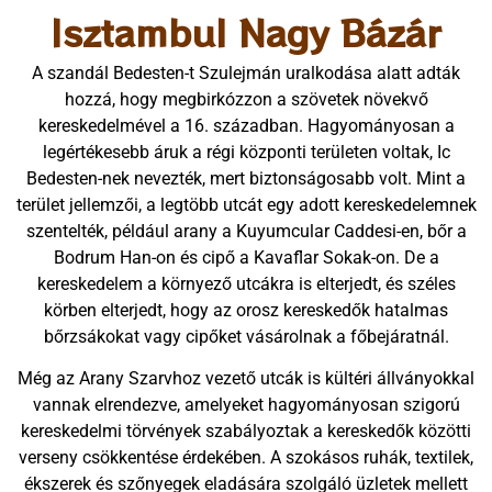
Isztambul Nagy Bázár
A szandál Bedesten-t Szulejmán uralkodása alatt adták
hozzá, hogy megbirkózzon a szövetek növekvő
kereskedelmével a 16. században. Hagyományosan a
legértékesebb áruk a régi központi területen voltak, Ic
Bedesten-nek nevezték, mert biztonságosabb volt. Mint a
terület jellemzői, a legtöbb utcát egy adott kereskedelemnek
szentelték, például arany a Kuyumcular Caddesi-en, bőr a
Bodrum Han-on és cipő a Kavaflar Sokak-on. De a
kereskedelem a környező utcákra is elterjedt, és széles
körben elterjedt, hogy az orosz kereskedők hatalmas
bőrzsákokat vagy cipőket vásárolnak a főbejáratnál.
Még az Arany Szarvhoz vezető utcák is kültéri állványokkal
vannak elrendezve, amelyeket hagyományosan szigorú
kereskedelmi törvények szabályoztak a kereskedők közötti
verseny csökkentése érdekében. A szokásos ruhák, textilek,
ékszerek és szőnyegek eladására szolgáló üzletek mellett