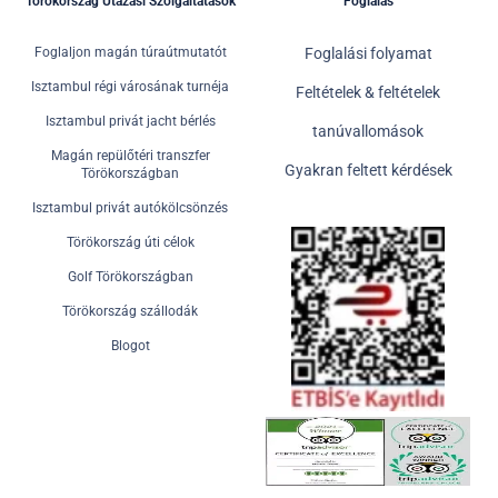
Törökország Utazási Szolgáltatások
Foglalás
Foglaljon magán túraútmutatót
Foglalási folyamat
Isztambul régi városának turnéja
Feltételek & feltételek
Isztambul privát jacht bérlés
tanúvallomások
Magán repülőtéri transzfer
Gyakran feltett kérdések
Törökországban
Isztambul privát autókölcsönzés
Törökország úti célok
Golf Törökországban
Törökország szállodák
Blogot