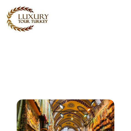
Turkey Tour Packages
Törökország utazási
szolgáltatások
Turkey Daily Tours
tanúvallomások
Rólunk
Kapcsolatba lépj velünk