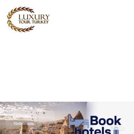
Turkey Tour Packages
Törökország utazási
szolgáltatások
Turkey Daily Tours
tanúvallomások
Rólunk
Kapcsolatba lépj velünk
Luxus túra
Törökország