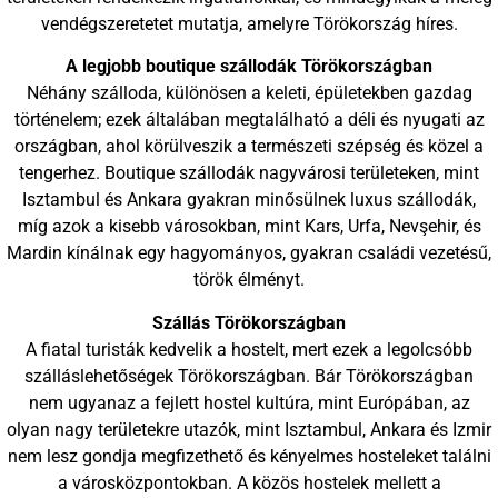
vendégszeretetet mutatja, amelyre Törökország híres.
A legjobb boutique szállodák Törökországban
Néhány szálloda, különösen a keleti, épületekben gazdag
történelem; ezek általában megtalálható a déli és nyugati az
országban, ahol körülveszik a természeti szépség és közel a
tengerhez. Boutique szállodák nagyvárosi területeken, mint
Isztambul és Ankara gyakran minősülnek luxus szállodák,
míg azok a kisebb városokban, mint Kars, Urfa, Nevşehir, és
Mardin kínálnak egy hagyományos, gyakran családi vezetésű,
török élményt.
Szállás Törökországban
A fiatal turisták kedvelik a hostelt, mert ezek a legolcsóbb
szálláslehetőségek Törökországban. Bár Törökországban
nem ugyanaz a fejlett hostel kultúra, mint Európában, az
olyan nagy területekre utazók, mint Isztambul, Ankara és Izmir
nem lesz gondja megfizethető és kényelmes hosteleket találni
a városközpontokban. A közös hostelek mellett a