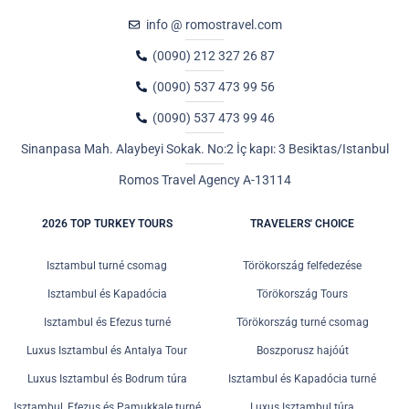
info @ romostravel.com
(0090) 212 327 26 87
(0090) 537 473 99 56
(0090) 537 473 99 46
Sinanpasa Mah. Alaybeyi Sokak. No:2 İç kapı: 3 Besiktas/Istanbul
Romos Travel Agency A-13114
2026 TOP TURKEY TOURS
TRAVELERS' CHOICE
Isztambul turné csomag
Törökország felfedezése
Isztambul és Kapadócia
Törökország Tours
Isztambul és Efezus turné
Törökország turné csomag
Luxus Isztambul és Antalya Tour
Boszporusz hajóút
Luxus Isztambul és Bodrum túra
Isztambul és Kapadócia turné
Isztambul, Efezus és Pamukkale turné
Luxus Isztambul túra