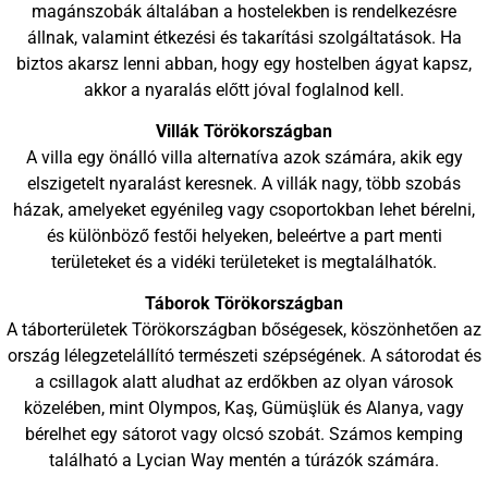
magánszobák általában a hostelekben is rendelkezésre
állnak, valamint étkezési és takarítási szolgáltatások. Ha
biztos akarsz lenni abban, hogy egy hostelben ágyat kapsz,
akkor a nyaralás előtt jóval foglalnod kell.
Villák Törökországban
A villa egy önálló villa alternatíva azok számára, akik egy
elszigetelt nyaralást keresnek. A villák nagy, több szobás
házak, amelyeket egyénileg vagy csoportokban lehet bérelni,
és különböző festői helyeken, beleértve a part menti
területeket és a vidéki területeket is megtalálhatók.
Táborok Törökországban
A táborterületek Törökországban bőségesek, köszönhetően az
ország lélegzetelállító természeti szépségének. A sátorodat és
a csillagok alatt aludhat az erdőkben az olyan városok
közelében, mint Olympos, Kaş, Gümüşlük és Alanya, vagy
bérelhet egy sátorot vagy olcsó szobát. Számos kemping
található a Lycian Way mentén a túrázók számára.