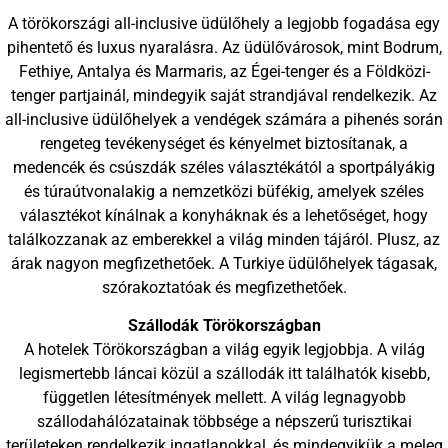
A törökországi all-inclusive üdülőhely a legjobb fogadása egy
pihentető és luxus nyaralásra. Az üdülővárosok, mint Bodrum,
Fethiye, Antalya és Marmaris, az Égei-tenger és a Földközi-
tenger partjainál, mindegyik saját strandjával rendelkezik. Az
all-inclusive üdülőhelyek a vendégek számára a pihenés során
rengeteg tevékenységet és kényelmet biztosítanak, a
medencék és csúszdák széles választékától a sportpályákig
és túraútvonalakig a nemzetközi büfékig, amelyek széles
választékot kínálnak a konyháknak és a lehetőséget, hogy
találkozzanak az emberekkel a világ minden tájáról. Plusz, az
árak nagyon megfizethetőek. A Turkiye üdülőhelyek tágasak,
szórakoztatóak és megfizethetőek.
Szállodák Törökországban
A hotelek Törökországban a világ egyik legjobbja. A világ
legismertebb láncai közül a szállodák itt találhatók kisebb,
független létesítmények mellett. A világ legnagyobb
szállodahálózatainak többsége a népszerű turisztikai
területeken rendelkezik ingatlanokkal, és mindegyikük a meleg