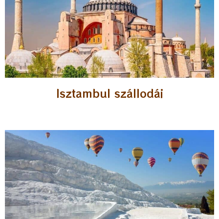
Isztambul szállodái