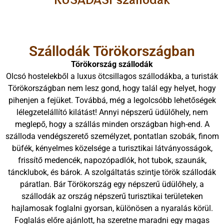
Szállodák Törökországban
Törökország szállodák
Olcsó hostelekből a luxus ötcsillagos szállodákba, a turisták
Törökországban nem lesz gond, hogy talál egy helyet, hogy
pihenjen a fejüket. Továbbá, még a legolcsóbb lehetőségek
lélegzetelállító kilátást! Annyi népszerű üdülőhely, nem
meglepő, hogy a szállás minden országban high-end. A
szálloda vendégszerető személyzet, pontatlan szobák, finom
büfék, kényelmes közelsége a turisztikai látványosságok,
frissítő medencék, napozópadlók, hot tubok, szaunák,
táncklubok, és bárok. A szolgáltatás szintje török szállodák
páratlan. Bár Törökország egy népszerű üdülőhely, a
szállodák az ország népszerű turisztikai területeken
hajlamosak foglalni gyorsan, különösen a nyaralás körül.
Foglalás előre ajánlott, ha szeretne maradni egy magas