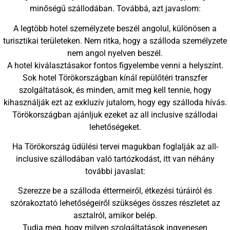
minőségű szállodában. Továbbá, azt javaslom:
A legtöbb hotel személyzete beszél angolul, különösen a
turisztikai területeken. Nem ritka, hogy a szálloda személyzete
nem angol nyelven beszél.
A hotel kiválasztásakor fontos figyelembe venni a helyszínt.
Sok hotel Törökországban kínál repülőtéri transzfer
szolgáltatások, és minden, amit meg kell tennie, hogy
kihasználják ezt az exkluzív jutalom, hogy egy szálloda hívás.
Törökországban ajánljuk ezeket az all inclusive szállodai
lehetőségeket.
Ha Törökország üdülési tervei magukban foglalják az all-
inclusive szállodában való tartózkodást, itt van néhány
további javaslat:
Szerezze be a szálloda éttermeiről, étkezési túráiról és
szórakoztató lehetőségeiről szükséges összes részletet az
asztalról, amikor belép.
Tudja meg, hogy milyen szolgáltatások ingyenesen