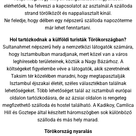
elérhetőek, ha felveszi a kapcsolatot az asztalnál.A szálloda
strand törölközőt és nappaliasztalt kínál.
Ne feledje, hogy délben egy népszerű szálloda napozóterme
már lehet fenntartani.
Hol tartózkodnak a külföldi turisták Törökországban?
Sultanahmet népszerű hely a nemzetközi látogatók számára,
hogy Isztambulban maradjanak, mert közel van a város
leghíresebb területeinek, köztük a Nagy Bázárhoz. A
költségeket figyelembe véve a látogatók, akik szeretnének
Taksim tér közelében maradni, hogy megtapasztalják
Isztambul éjszakai életét, széles választékban találnak
lehetőségeket. Több lehetőséget talál az isztambuli európai
oldalon tartózkodásra, de az ázsiai oldalon is rengeteg
megfizethető szálloda és hostel található. A Kadikoy, Camlica
Hill és Goztepe által készített háromszögben sok különböző
szálloda és más hely marad.
Törökország nyaralás