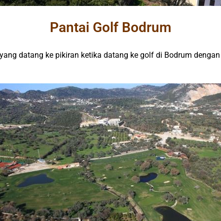
Pantai Golf Bodrum
ang datang ke pikiran ketika datang ke golf di Bodrum dengan 