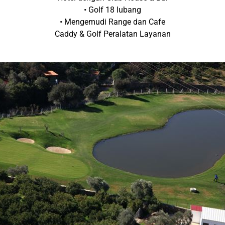
• Golf 18 lubang
• Mengemudi Range dan Cafe
Caddy & Golf Peralatan Layanan