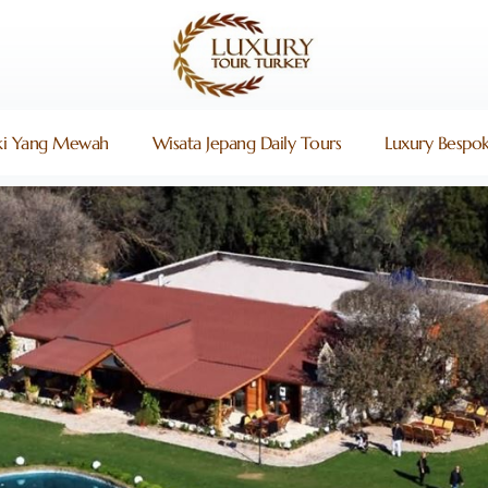
rki Yang Mewah
Wisata Jepang Daily Tours
Luxury Bespok