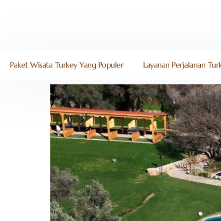
Paket Wisata Turkey Yang Populer
Layanan Perjalanan Tu