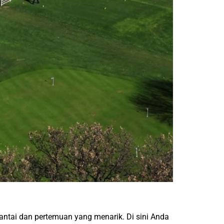
ntai dan pertemuan yang menarik. Di sini Anda