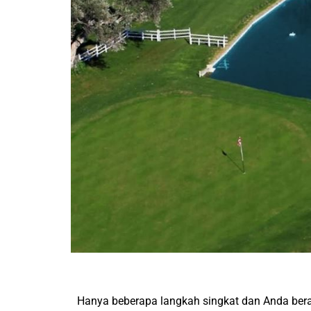
Hanya beberapa langkah singkat dan Anda bera