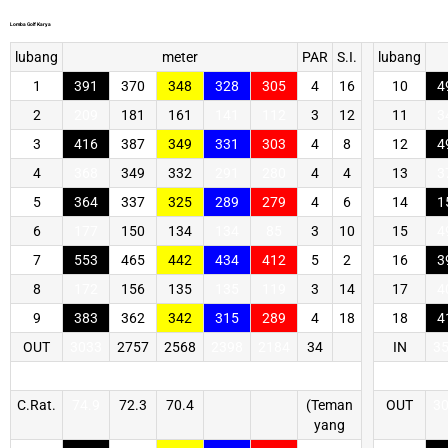
Lomba Golf Karya
lubang
meter
PAR
S.I.
lubang
1
391
370
348
328
305
4
16
10
4
2
209
181
161
141
112
3
12
11
3
3
416
387
349
331
303
4
8
12
4
4
368
349
332
291
280
4
4
13
3
5
364
337
325
289
279
4
6
14
1
6
177
150
134
134
85
3
10
15
4
7
553
465
442
434
412
5
2
16
3
8
172
156
135
135
119
3
14
17
4
9
383
362
342
315
289
4
18
18
4
OUT
3033
2757
2568
2398
2184
34
IN
3
C.Rat.
74.9
72.3
70.4
(Teman
OUT
3
yang