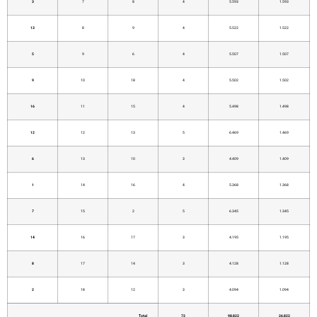
3
7
8
4
5.593
1.593
13
8
9
4
5.522
1.522
5
9
6
4
5.507
1.507
9
10
18
4
5.502
1.502
16
11
15
4
5.498
1.498
12
12
13
5
6.469
1.469
6
13
10
3
4.409
1.409
1
14
16
4
5.368
1.368
7
15
2
5
6.345
1.345
14
16
17
3
4.195
1.195
8
17
14
3
4.128
1.128
2
18
12
3
4.094
1.094
Total
72
98.822
26.822