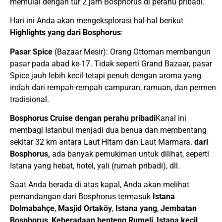
memulai dengan tur 2 jam Bosphorus di perahu pribadi.
Hari ini Anda akan mengeksplorasi hal-hal berikut
Highlights yang
dari Bosphorus
:
Pasar Spice
(Bazaar Mesir): Orang Ottoman membangun
pasar pada abad ke-17. Tidak seperti Grand Bazaar, pasar
Spice jauh lebih kecil tetapi penuh dengan aroma yang
indah dari rempah-rempah campuran, ramuan, dan permen
tradisional.
Bosphorus Cruise dengan perahu pribadi
Kanal ini
membagi Istanbul menjadi dua benua dan membentang
sekitar 32 km antara Laut Hitam dan Laut Marmara.
dari
Bosphorus,
ada banyak pemukiman untuk dilihat, seperti
Istana yang hebat, hotel, yali (rumah pribadi), dll.
Saat Anda berada di atas kapal, Anda akan melihat
pemandangan dari Bosphorus termasuk
Istana
Dolmabahçe
,
Masjid Ortaköy
,
Istana yang
,
Jembatan
Bosphorus
,
Keberadaan benteng Rumeli
,
Istana kecil
,