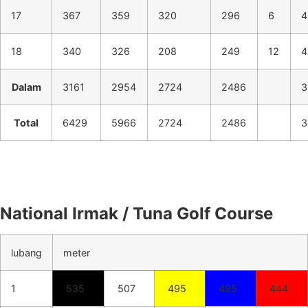
17
367
359
320
296
6
4
18
340
326
208
249
12
4
Dalam
3161
2954
2724
2486
3
Total
6429
5966
2724
2486
3
National Irmak / Tuna Golf Course
lubang
meter
1
535
507
495
495
444