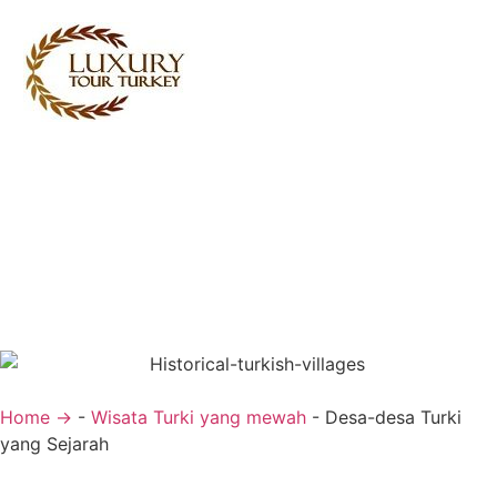
Turkey Tour Packages
Layanan perjalanan Turki
Turkey Daily Tours
Saksi
Tentang Kami
Hubungi Kami
Home →
-
Wisata Turki yang mewah
-
Desa-desa Turki
yang Sejarah