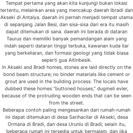
Tempat pertama yang akan kita kunjungi bukan lokasi
tertentu, melainkan area yang mencakup daerah Ibradi dan
Akseki di Antalya. daerah ini pernah menjadi tempat utama
di sepanjang Jalan Besi, dan sisa-sisa dari era itu masih
dapat ditemukan di sana. daerah ini berada di dataran
Taurus dan memiliki banyak pemandangan alam yang
indah seperti dataran tinggi terbuka, kawanan kuda liar
yang berkeliaran, dan formasi geologi yang tidak biasa
seperti gua Altinbesik.
In Akseki and Bradi homes, stones are laid directly on the
bond beam structure; no binder materials like cement or
grout are used in the building process. The locals have
dubbed these homes “buttoned houses,” dugmeli evler,
because of the protruding wooden ends that can be seen
from the street.
Beberapa contoh paling mengesankan dari rumah-rumah
ini dapat ditemukan di desa Sarihacilar di Akseki, desa
Ormana di Bradi, dan desa Urunlu di Bradi; selain itu,
beberapa rumah ini tersedia untuk bermalam, dan jika