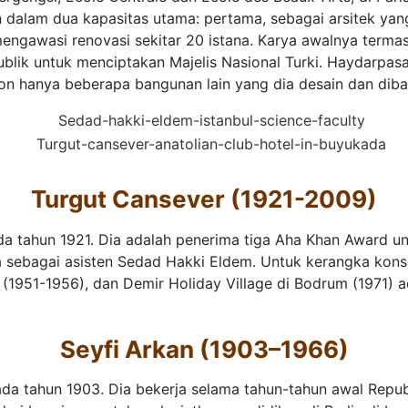
 dalam dua kapasitas utama: pertama, sebagai arsitek yang
 mengawasi renovasi sekitar 20 istana. Karya awalnya term
ublik untuk menciptakan Majelis Nasional Turki. Haydarp
on hanya beberapa bangunan lain yang dia desain dan dib
Turgut Cansever (1921-2009)
da tahun 1921. Dia adalah penerima tiga Aha Khan Award untu
ja sebagai asisten Sedad Hakki Eldem. Untuk kerangka kons
 (1951-1956), dan Demir Holiday Village di Bodrum (1971) 
Seyfi Arkan (1903–1966)
 pada tahun 1903. Dia bekerja selama tahun-tahun awal Repu