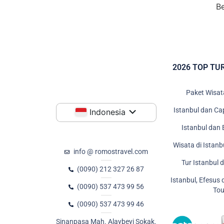
Be
2026 TOP TU
Paket Wisat
Istanbul dan Ca
Indonesia
Istanbul dan 
Wisata di Istanb
info @ romostravel.com
Tur Istanbul
(0090) 212 327 26 87
Istanbul, Efesus
(0090) 537 473 99 56
Tou
(0090) 537 473 99 46
Sinanpasa Mah. Alaybeyi Sokak.