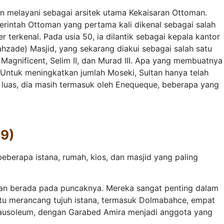
an melayani sebagai arsitek utama Kekaisaran Ottoman.
erintah Ottoman yang pertama kali dikenal sebagai salah
r terkenal. Pada usia 50, ia dilantik sebagai kepala kantor
hzade) Masjid, yang sekarang diakui sebagai salah satu
Magnificent, Selim II, dan Murad III. Apa yang membuatnya
 Untuk meningkatkan jumlah Moseki, Sultan hanya telah
g luas, dia masih termasuk oleh Enequeque, beberapa yang
19)
berapa istana, rumah, kios, dan masjid yang paling
aran berada pada puncaknya. Mereka sangat penting dalam
u merancang tujuh istana, termasuk Dolmabahce, empat
atu mausoleum, dengan Garabed Amira menjadi anggota yang