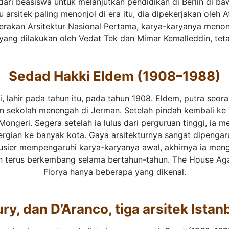
ari beasiswa untuk melanjutkan pendidikan di Berlin di ba
arsitek paling menonjol di era itu, dia dipekerjakan oleh
rakan Arsitektur Nasional Pertama, karya-karyanya menonj
 yang dilakukan oleh Vedat Tek dan Mimar Kemalleddin, tetapi
Sedad Hakki Eldem (1908–1988)
i, lahir pada tahun itu, pada tahun 1908. Eldem, putra seo
an sekolah menengah di Jerman. Setelah pindah kembali ke T
ongeri. Segera setelah ia lulus dari perguruan tinggi, ia
rgian ke banyak kota. Gaya arsitekturnya sangat dipengar
busier mempengaruhi karya-karyanya awal, akhirnya ia meng
erus berkembang selama bertahun-tahun. The House Agaoglu
Florya hanya beberapa yang dikenal.
ry, dan D’Aranco, tiga arsitek Ista