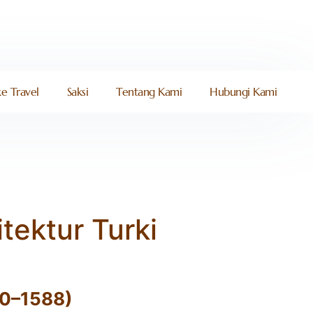
e Travel
Saksi
Tentang Kami
Hubungi Kami
tektur Turki
90–1588)