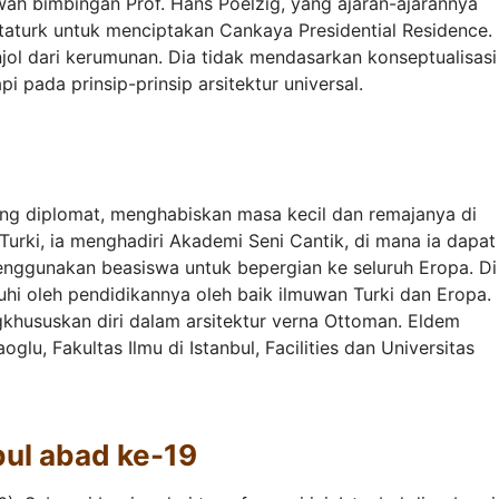
wah bimbingan Prof. Hans Poelzig, yang ajaran-ajarannya
 Ataturk untuk menciptakan Cankaya Presidential Residence.
ol dari kerumunan. Dia tidak mendasarkan konseptualisasi
 pada prinsip-prinsip arsitektur universal.
rang diplomat, menghabiskan masa kecil dan remajanya di
urki, ia menghadiri Akademi Seni Cantik, di mana ia dapat
 menggunakan beasiswa untuk bepergian ke seluruh Eropa. Di
uhi oleh pendidikannya oleh baik ilmuwan Turki dan Eropa.
khususkan diri dalam arsitektur verna Ottoman. Eldem
, Fakultas Ilmu di Istanbul, Facilities dan Universitas
nbul abad ke-19