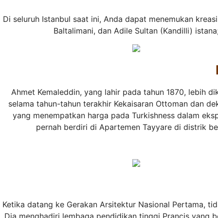
Di seluruh Istanbul saat ini, Anda dapat menemukan kreas
Baltalimani, dan Adile Sultan (Kandilli) ista
Ahmet Kemaleddin, yang lahir pada tahun 1870, lebih 
selama tahun-tahun terakhir Kekaisaran Ottoman dan de
yang menempatkan harga pada Turkishness dalam ekspre
pernah berdiri di Apartemen Tayyare di distrik 
Ketika datang ke Gerakan Arsitektur Nasional Pertama, 
Dia menghadiri lembaga pendidikan tinggi Prancis yang b