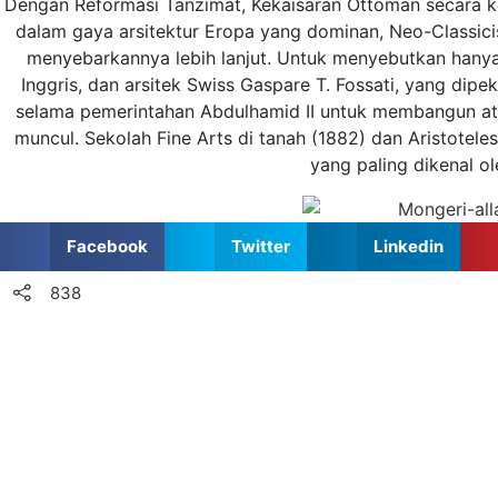
Dengan Reformasi Tanzimat, Kekaisaran Ottoman secara kes
dalam gaya arsitektur Eropa yang dominan, Neo-Classici
menyebarkannya lebih lanjut. Untuk menyebutkan hanya
Inggris, dan arsitek Swiss Gaspare T. Fossati, yang dip
selama pemerintahan Abdulhamid II untuk membangun atau
muncul. Sekolah Fine Arts di tanah (1882) dan Aristotel
yang paling dikenal 
Facebook
Twitter
Linkedin
838