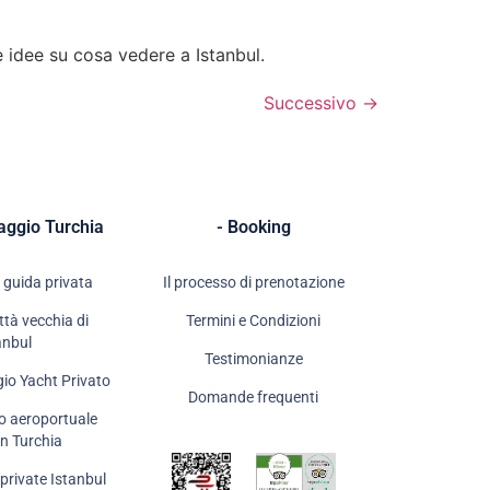
e idee su cosa vedere a Istanbul.
Successivo
→
iaggio Turchia
- Booking
 guida privata
Il processo di prenotazione
ittà vecchia di
Termini e Condizioni
anbul
Testimonianze
gio Yacht Privato
Domande frequenti
o aeroportuale
in Turchia
private Istanbul