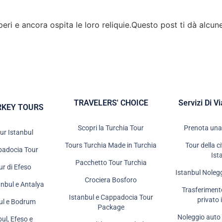
peri e ancora ospita le loro reliquie.Questo post ti dà alcun
TRAVELERS' CHOICE
Servizi Di V
RKEY TOURS
Scopri la Turchia Tour
Prenota una
ur Istanbul
Tours Turchia Made in Turchia
Tour della c
padocia Tour
Ist
Pacchetto Tour Turchia
ur di Efeso
Istanbul Noleg
Crociera Bosforo
anbul e Antalya
Trasferiment
Istanbul e Cappadocia Tour
privato 
bul e Bodrum
Package
Noleggio auto 
bul, Efeso e