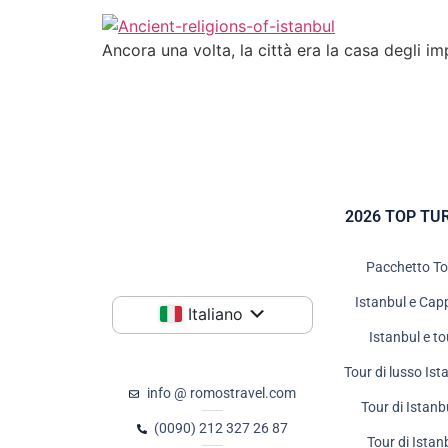
Ancora una volta, la città era la casa degli im
2026 TOP TU
Pacchetto To
Istanbul e Cap
Italiano
Istanbul e to
Tour di lusso Ist
info @ romostravel.com
Tour di Istan
(0090) 212 327 26 87
Tour di Istan