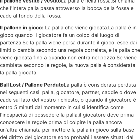
Il pallone vestito / vestito
La palla è nella fossa.Si chiama
che l'intera palla passa attraverso la bocca della fossa e
cade al fondo della fossa.
Il pallone in gioco:
La palla che viene giocata.La palla è in
gioco quando il giocatore fa un colpo dal luogo di
partenza.Se la palla viene persa durante il gioco, esce dai
limiti o cambia secondo una regola correlata, è la palla che
viene giocata fino a quando non entra nel pozzo.Se viene
cambiata secondo le regole, la nuova palla è considerata
la palla giocata.
Ball Lost / Pallone Perduto
La palla è considerata perduta
nei seguenti casi. palla, giocatore, partner, caddie o dove
cade sul lato del vostro richiesto, o quando il giocatore è
entro 5 minuti dal momento in cui si identifica come
l'incapacità di possedere la palla,il giocatore deve prima
conoscere le regole prima di colpire la palla ancora
un'altra chiamata per mettere la palla in gioco sulla base
del diritto del giocatore sono probabili essere situati dal