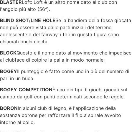
BLASTER
Loft: Loft è un altro nome dato al club con
l'angolo più alto (56°).
BLIND
SHOT
/
LINE
HOLE
Se la bandiera della fossa giocata
non può essere vista dalle parti iniziali del terreno
adolescente o del fairway, i fori in questa figura sono
chiamati buchi ciechi.
BLOCK
Questo è il nome dato al movimento che impedisce
al clubface di colpire la palla in modo normale.
BOGEY
Il punteggio è fatto come uno in più del numero di
pari in un buco.
BOGEY
COMPETITION
È uno dei tipi di giochi giocati sul
campo da golf con punti determinati secondo le regole.
BORON
In alcuni club di legno, è l'applicazione della
sostanza borone per rafforzare il filo a spirale avvolto
intorno al collo.