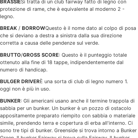
BRASSIE
Si tratta di un club fairway fatto di legno con
protezione di rame, che è equivalente al moderno 2 -
legno.
BREAK
/
BORROW
Questo è il nome dato al colpo di posa
che si deviano a destra a sinistra dalla sua direzione
corretta a causa delle pendenze sul verde.
BRUTTO
/
GROSS
SCORE
: Questo è il punteggio totale
ottenuto alla fine di 18 tappe, indipendentemente dal
numero di handicap.
BULGER DRIVER
È una sorta di club di legno numero 1.
oggi non è più in uso.
BUNKER
: Gli americani usano anche il termine trappola di
sabbia per un bunker. Un bunker è un pozzo di ostacolo
appositamente preparato riempito con sabbia o materiale
simile, prendendo terra e copertura di erba all'interno. Ci
sono tre tipi di bunker. Greenside si trova intorno a Bunker
Green. Il bunker Fairway si trova sulla Fairway. Il bunker