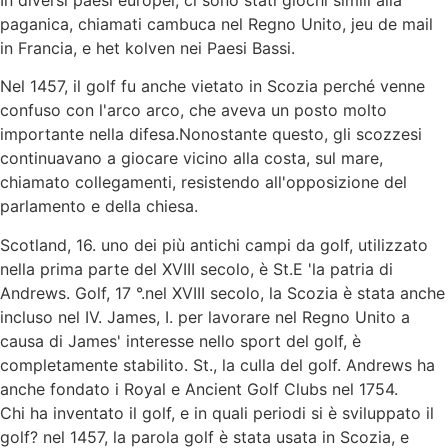
In diversi paesi europei, ci sono stati giochi simili alla
paganica, chiamati cambuca nel Regno Unito, jeu de mail
in Francia, e het kolven nei Paesi Bassi.
Nel 1457, il golf fu anche vietato in Scozia perché venne
confuso con l'arco arco, che aveva un posto molto
importante nella difesa.Nonostante questo, gli scozzesi
continuavano a giocare vicino alla costa, sul mare,
chiamato collegamenti, resistendo all'opposizione del
parlamento e della chiesa.
Scotland, 16. uno dei più antichi campi da golf, utilizzato
nella prima parte del XVIII secolo, è St.E 'la patria di
Andrews. Golf, 17 °.nel XVIII secolo, la Scozia è stata anche
incluso nel IV. James, I. per lavorare nel Regno Unito a
causa di James' interesse nello sport del golf, è
completamente stabilito. St., la culla del golf. Andrews ha
anche fondato i Royal e Ancient Golf Clubs nel 1754.
Chi ha inventato il golf, e in quali periodi si è sviluppato il
golf? nel 1457, la parola golf è stata usata in Scozia, e