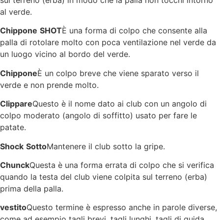
sul terreno (erba) in modo che la palla non tocchi intorno
al verde.
Chippone
SHOT
È una forma di colpo che consente alla
palla di rotolare molto con poca ventilazione nel verde da
un luogo vicino al bordo del verde.
Chippone
È un colpo breve che viene sparato verso il
verde e non prende molto.
Clippare
Questo è il nome dato ai club con un angolo di
colpo moderato (angolo di soffitto) usato per fare le
patate.
Shock
Sotto
Mantenere il club sotto la gripe.
Chunck
Questa è una forma errata di colpo che si verifica
quando la testa del club viene colpita sul terreno (erba)
prima della palla.
vestito
Questo termine è espresso anche in parole diverse,
come ad esempio tagli brevi, tagli lunghi, tagli di guida,