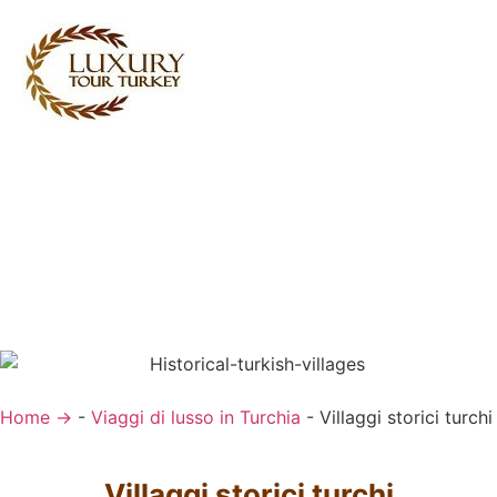
Turkey Tour Packages
Servizi di viaggio Turchia
Turkey Daily Tours
Testimonianze
di noi
Contattaci
Home →
-
Viaggi di lusso in Turchia
-
Villaggi storici turchi
Villaggi storici turchi