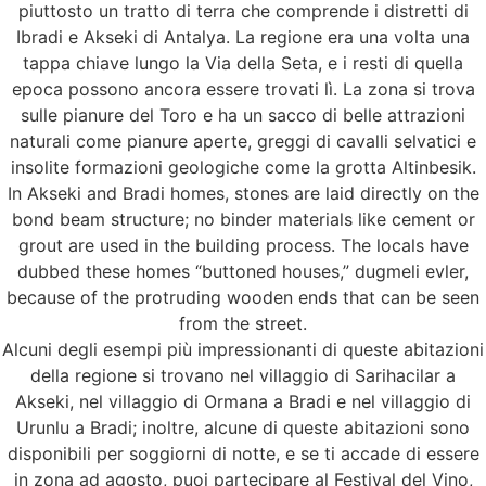
piuttosto un tratto di terra che comprende i distretti di
Ibradi e Akseki di Antalya. La regione era una volta una
tappa chiave lungo la Via della Seta, e i resti di quella
epoca possono ancora essere trovati lì. La zona si trova
sulle pianure del Toro e ha un sacco di belle attrazioni
naturali come pianure aperte, greggi di cavalli selvatici e
insolite formazioni geologiche come la grotta Altinbesik.
In Akseki and Bradi homes, stones are laid directly on the
bond beam structure; no binder materials like cement or
grout are used in the building process. The locals have
dubbed these homes “buttoned houses,” dugmeli evler,
because of the protruding wooden ends that can be seen
from the street.
Alcuni degli esempi più impressionanti di queste abitazioni
della regione si trovano nel villaggio di Sarihacilar a
Akseki, nel villaggio di Ormana a Bradi e nel villaggio di
Urunlu a Bradi; inoltre, alcune di queste abitazioni sono
disponibili per soggiorni di notte, e se ti accade di essere
in zona ad agosto, puoi partecipare al Festival del Vino,