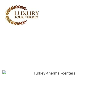
Turkey Tour Packages
Servizi di viaggio Turchia
Turkey Daily Tours
Testimonianze
di noi
Contattaci