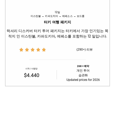
12일
이스탄불 → 카파도치아 → 에페소스 → 보드룸
터키 여행 패키지
럭셔리 디스커버 터키 투어 패키지는 터키에서 가장 인기있는 목
적지 인 이스탄불, 카파도키아, 에페소를 포함하는 12 일입니다.





(290+) 리뷰
268 + 예약
시작 / 사람당
개인 투어
$4.440
습관화
Updated prices for 2026