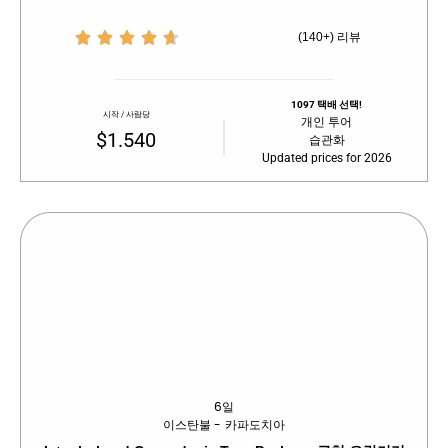





(140+) 리뷰
1097 택배 선택!
시작 / 사람당
개인 투어
$1.540
습관화
Updated prices for 2026
6일
이스탄불 - 카파도치아