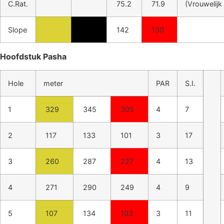
C.Rat.
75.2
71.9
(Vrouwelijk
Slope
142
130
Hoofdstuk Pasha
Hole
meter
PAR
S.I.
1
329
345
305
4
7
2
117
133
101
3
17
3
260
287
227
4
13
4
271
290
249
4
9
5
107
134
103
3
11