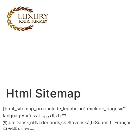
Turkey Tour Packages
Turkije Reistijd
Turkey Daily Tours
getuigenissen
Over ons
Contact met ons
Html Sitemap
[html_sitemap_pro include_legal=”no” exclude_pages=””
languages=”es:ar:العربية,zh:中
文,da:Dansk,nl:Nederlands,sk:Slovenská,fi:Suomi,fr:Français,d
日本語,ko:한국