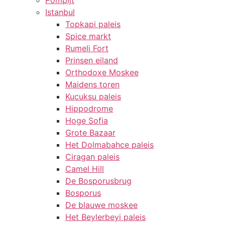
Pompijt
Istanbul
Topkapi paleis
Spice markt
Rumeli Fort
Prinsen eiland
Orthodoxe Moskee
Maidens toren
Kucuksu paleis
Hippodrome
Hoge Sofia
Grote Bazaar
Het Dolmabahce paleis
Ciragan paleis
Camel Hill
De Bosporusbrug
Bosporus
De blauwe moskee
Het Beylerbeyi paleis