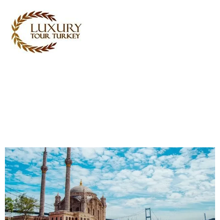
Turkey Tour Packages
Turkije Reistijd
Turkey Daily Tours
getuigenissen
Over ons
Contact met ons