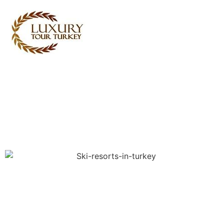
Turkey Tour Packages
Turkije Reistijd
Turkey Daily Tours
getuigenissen
Over ons
Contact met ons