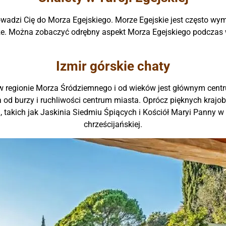
adzi Cię do Morza Egejskiego. Morze Egejskie jest często wymi
że. Można zobaczyć odrębny aspekt Morza Egejskiego podczas w
Izmir górskie chaty
t w regionie Morza Śródziemnego i od wieków jest głównym centr
a od burzy i ruchliwości centrum miasta. Oprócz pięknych krajob
takich jak Jaskinia Siedmiu Śpiących i Kościół Maryi Panny w 
chrześcijańskiej.