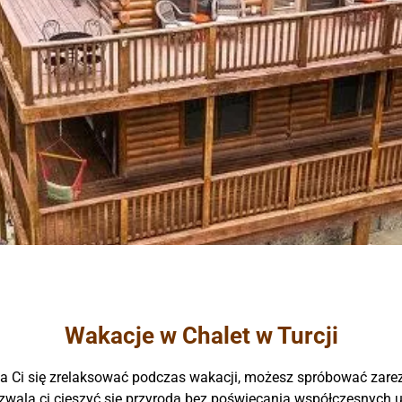
Wakacje w Chalet w Turcji
ga Ci się zrelaksować podczas wakacji, możesz spróbować zar
ozwala ci cieszyć się przyrodą bez poświęcania współczesnych 