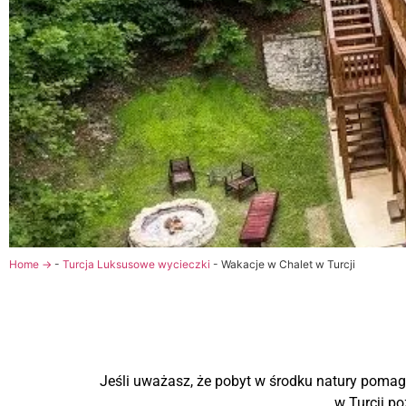
Home →
-
Turcja Luksusowe wycieczki
-
Wakacje w Chalet w Turcji
Jeśli uważasz, że pobyt w środku natury poma
w Turcji p