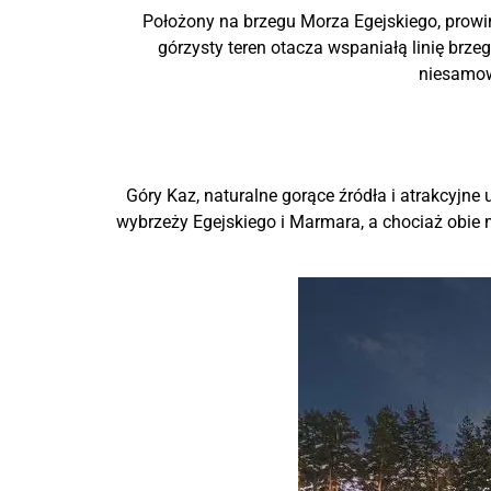
Położony na brzegu Morza Egejskiego, prowinc
górzysty teren otacza wspaniałą linię brze
niesamow
Góry Kaz, naturalne gorące źródła i atrakcyjne 
wybrzeży Egejskiego i Marmara, a chociaż obie m