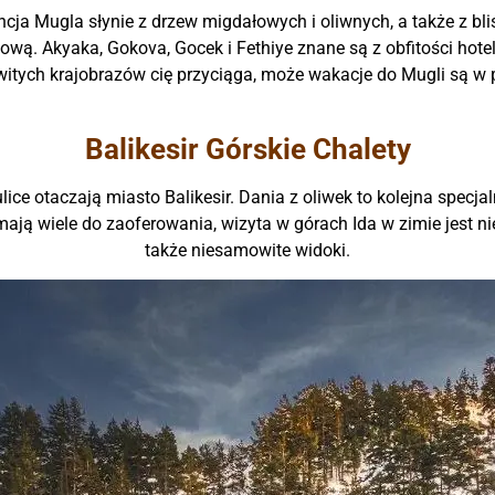
ja Mugla słynie z drzew migdałowych i oliwnych, a także z bli
gową. Akyaka, Gokova, Gocek i Fethiye znane są z obfitości hotel
itych krajobrazów cię przyciąga, może wakacje do Mugli są w 
Balikesir Górskie Chalety
ulice otaczają miasto Balikesir. Dania z oliwek to kolejna specj
ają wiele do zaoferowania, wizyta w górach Ida w zimie jest ni
także niesamowite widoki.