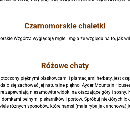
Czarnomorskie chaletki
skie Wzgórza wyglądają mgle i mgła ze względu na to, jak wil
Różowe chaty
 otoczony pięknymi płaskowcami i plantacjami herbaty, jest cz
 udało się zachować jej naturalne piękno. Ayder Mountain House
óre zapewniają niesamowite widoki na otaczające góry i sosny.
omkami pełnymi piekarników i portow. Spróbuj niektórych loka
wiele różnych sposobów, które hamsi (mała ryba jak anchowa) j