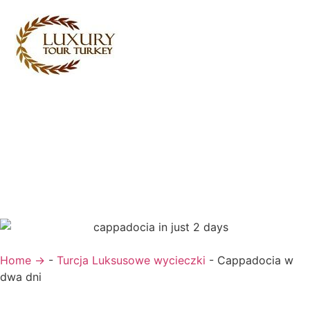
Turkey Tour Packages
Turcja Usługi turystyczne
Turkey Daily Tours
Świadectwa
O nas
Skontaktuj się z nami
Home →
-
Turcja Luksusowe wycieczki
-
Cappadocia w
dwa dni