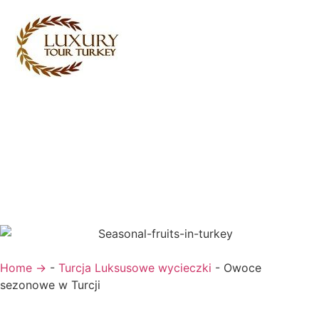
Turkey Tour Packages
Turcja Usługi turystyczne
Turkey Daily Tours
Świadectwa
O nas
Skontaktuj się z nami
Home →
-
Turcja Luksusowe wycieczki
-
Owoce
sezonowe w Turcji