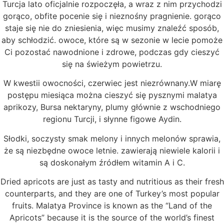
Turcja lato oficjalnie rozpoczęła, a wraz z nim przychodzi
gorąco, obfite pocenie się i nieznośny pragnienie. gorąco
staje się nie do zniesienia, więc musimy znaleźć sposób,
aby schłodzić. owoce, które są w sezonie w lecie pomoże
Ci pozostać nawodnione i zdrowe, podczas gdy cieszyć
się na świeżym powietrzu.
W kwestii owocności, czerwiec jest niezrównany.W miarę
postępu miesiąca można cieszyć się pysznymi malatya
aprikozy, Bursa nektaryny, plumy głównie z wschodniego
regionu Turcji, i słynne figowe Aydin.
Słodki, soczysty smak melony i innych melonów sprawia,
że są niezbędne owoce letnie. zawierają niewiele kalorii i
są doskonałym źródłem witamin A i C.
Dried apricots are just as tasty and nutritious as their fresh
counterparts, and they are one of Turkey’s most popular
fruits. Malatya Province is known as the “Land of the
Apricots” because it is the source of the world’s finest