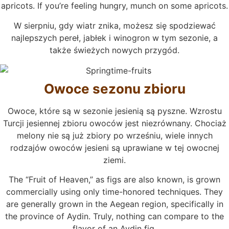
apricots. If you’re feeling hungry, munch on some apricots.
W sierpniu, gdy wiatr znika, możesz się spodziewać
najlepszych pereł, jabłek i winogron w tym sezonie, a
także świeżych nowych przygód.
Owoce sezonu zbioru
Owoce, które są w sezonie jesienią są pyszne. Wzrostu
Turcji jesiennej zbioru owoców jest niezrównany. Chociaż
melony nie są już zbiory po wrześniu, wiele innych
rodzajów owoców jesieni są uprawiane w tej owocnej
ziemi.
The “Fruit of Heaven,” as figs are also known, is grown
commercially using only time-honored techniques. They
are generally grown in the Aegean region, specifically in
the province of Aydin. Truly, nothing can compare to the
flavor of an Aydin fig.